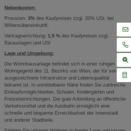
Nebenkosten:
Provision:
3%
des Kaufpreises zzgl. 20% USt. bei
Willensübereinkunft.
Vertragserrichtung:
1,5 %
des Kaufpreises zzgl.
Barauslagen und USt
Lage und Umgebung:
Die Wohnhausanlage befindet sich in einer ruhigen
Wohngegend des 11. Bezirks von Wien, der für seine
ausgezeichnete Infrastruktur und Lebensqualität
bekannt ist. In unmittelbarer Nähe finden Sie zahlreiche
Einkaufsmöglichkeiten, Schulen, Kindergärten und
Freizeiteinrichtungen. Die gute Anbindung an öffentliche
Verkehrsmittel und die Autobahn ermöglicht eine
schnelle und bequeme Erreichbarkeit der Innenstadt
und anderer Stadtteile.
Erleben Sie urbanes Wohnen in bester Lage und lassen