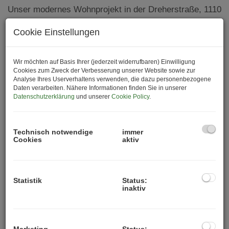
Unser modernes Wohnprojekt in der Dreherstraße, 1110
Wien bietet Ihnen
1- bis 3-Zimmer-Wohnungen
, jede
Cookie Einstellungen
mit
eigener Freifläche
, die ideal für Paare, Singles und
kleine Familien geeignet sind. Überzeugen Sie sich
selbst von den
erstklassigen Ausstattungsmerkmalen
Wir möchten auf Basis Ihrer (jederzeit widerrufbaren) Einwilligung
und genießen Sie
höchsten Wohnkomfort
in einem der
Cookies zum Zweck der Verbesserung unserer Website sowie zur
Analyse Ihres Userverhaltens verwenden, die dazu personenbezogene
aufstrebendsten Bezirke Wiens.
Daten verarbeiten. Nähere Informationen finden Sie in unserer
Datenschutzerklärung
und unserer
Cookie Policy
.
Das Projekt zeichnet sich vor allem durch folgende
Attribute aus:
top-moderner Erstbezugs-Neubau
Technisch notwendige
immer
Cookies
aktiv
hochwertige Ausstattung (Fußbodenheizung,
Außenliegender
Sonnenschutz,
Klimavorbereitung im DG, etc.)
ausgezeichnete Grundrisse
zum Teil
mit
Blick
Statistik
Status:
inaktiv
ins Grüne
tolle Lage
– kurze Distanz zur
U
3 Simmering
und
nach Schwechat