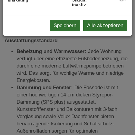
Marketing
Status:
Freiflächen
(Balkon, Terrasse, Loggia,
inaktiv
Eigengä
rten) bei
jeder
Wohnung
Ideal als
Endnutzer- und Vorsorgewohnung
geeignet
Speichern
Alle akzeptieren
2 P
arkplätze in der hauseigenen
G
arag
e
Ausstattungsstandard
Beheizung und Warmwasser:
Jede Wohnung
verfügt über eine effiziente Fußbodenheizung, die
durch eine moderne Luftwärmepumpe betrieben
wird. Das sorgt für wohlige Wärme und niedrige
Energiekosten.
Dämmung und Fenster:
Die Fassade ist mit
einer hochwertigen 14 cm dicken Styropor-
Dämmung (SPS plus) ausgestattet.
Kunststofffenster und Balkontüren mit 3-fach
Verglasung sowie Velux Dachfenster bieten
hervorragende Isolierung und Schallschutz.
Außenrollläden sorgen für optimalen