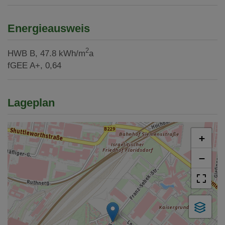
Energieausweis
2
HWB
B, 47.8 kWh/m
a
fGEE
A+, 0,64
Lageplan
+
−