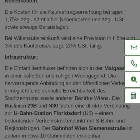
Nebenkosten:
Die Kosten für die Kaufvertragserrichtung betragen
1,75% zzgl. sämtlicher Nebenkosten und zzgl. USt. -
sowie etwaige Barauslagen.
Bei Willensübereinkunft wird eine Provision in Höhe von
3% des Kaufpreises zzgl. 20% USt. fällig.
Infrastruktur:
Die Einfamilienhäuser befinden sich in der
Maigasse 28
in einer beliebten und ruhigen Wohngegend. Die
hervorragende Anbindung an den öffentlichen Verkehr
ermöglicht eine schnelle Erreichbarkeit des
Stadtzentrums sowie anderer Bezirke Wiens. Die
Buslinien
29B
und
N30
bieten eine direkte Verbindung
zur
U-Bahn-Station Floridsdorf
(U6) – einem
bedeutenden Verkehrsknotenpunkt mit S-Bahn- und
Regionalzügen. Der
Bahnhof Wien Siemensstraße
ist
zudem in etwa 10 Gehminuten erreichbar.