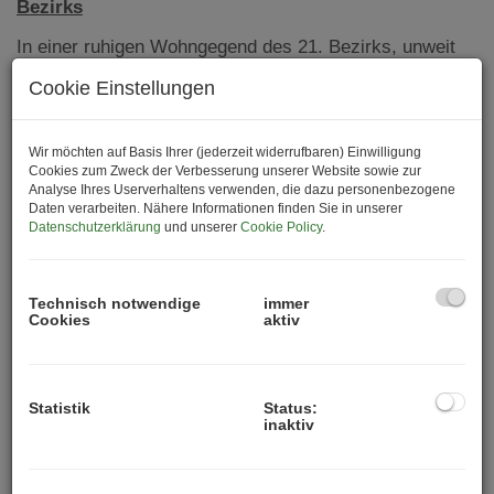
Bezirks
In einer ruhigen Wohngegend des 21. Bezirks, unweit
der Siemensstraße, Leopoldauer Straße und
Cookie Einstellungen
Katsushikastraße, entstehen vier freistehende
Einfamilienhäuser, die modernen Wohnkomfort auf
höchstem Niveau bieten.
Wir möchten auf Basis Ihrer (jederzeit widerrufbaren) Einwilligung
Cookies zum Zweck der Verbesserung unserer Website sowie zur
Highlights:
Analyse Ihres Userverhaltens verwenden, die dazu personenbezogene
Daten verarbeiten. Nähere Informationen finden Sie in unserer
Datenschutzerklärung
und unserer
Cookie Policy
.
5 Zimmer
auf drei Ebenen (Erdgeschoss bis 1.
Dachgeschoss)
Wohnflächen von
ca. 130 m² bis 140 m²
Technisch notwendige
immer
Großzügige, sonnige
Gärten
und
Terrassen
bei
Cookies
aktiv
allen vier Häusern
PKW-Stellplatz
inkludiert
Belagsfertige Ausführung
– schlüsselfertige
Statistik
Status:
Ausführung auf Anfrage möglich
inaktiv
Aufschließungskosten
im Kaufpreis enthalten
Das Projekt zeichnet sich vor allem durch folgende