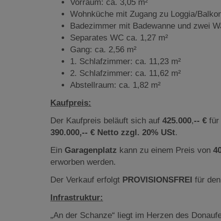
Vorraum: ca. 3,05 m²
Wohnküche mit Zugang zu Loggia/Balkon
Badezimmer mit Badewanne und zwei Wa
Separates WC ca. 1,27 m²
Gang: ca. 2,56 m²
1. Schlafzimmer: ca. 11,23 m²
2. Schlafzimmer: ca. 11,62 m²
Abstellraum: ca. 1,82 m²
Kaufpreis:
Der Kaufpreis beläuft sich auf
425.000
,
--
€
für
390.000,-- €
Netto zzgl. 20% USt
.
Ein
Garagenplatz
kann zu einem Preis von
4
erworben werden.
Der Verkauf erfolgt
PROVISIONSFREI
für den
Infrastruktur:
„An der Schanze“ liegt im Herzen des Donaufe