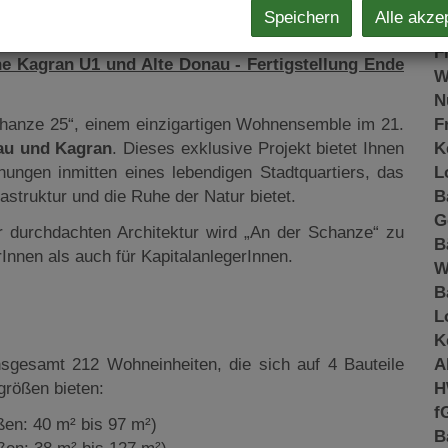
K
Speichern
Alle akze
N
F
e Kagran U1 und Alte Donau - Fertigstellung Ende
W
N
hanze 25“, einem einzigartigen Wohnensemble im 21.
F
au und Kagran
. Dieses exklusive Projekt bietet Ihnen
K
ungen inmitten eines lebendigen Stadtquartiers, das
L
astruktur und die Ruhe der Natur bietet.
B
G
r durchdachten Architektur wird „An der Schanze“ zu
B
Innen als auch für KapitalanlegerInnen.
W
B
L
K
sgesamt 212 Wohneinheiten, die sich auf 4 Bauteile
A
größen bieten:
H
f
en: 40 m² bis 97 m²)
B