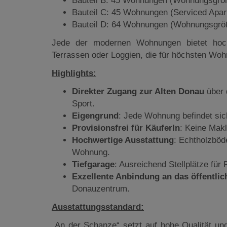
Bauteil B: 45 Wohnungen (Wohnungsgröß
Bauteil C: 45 Wohnungen (Serviced Apar
Bauteil D: 64 Wohnungen (Wohnungsgröß
Jede der modernen Wohnungen bietet hochw
Terrassen oder Loggien, die für höchsten Woh
Highlights:
Direkter Zugang zur Alten Donau
über 
Sport.
Eigengrund
: Jede Wohnung befindet sich
Provisionsfrei für KäuferIn
: Keine Makl
Hochwertige Ausstattung
: Echtholzböd
Wohnung.
Tiefgarage
: Ausreichend Stellplätze für
Exzellente Anbindung an das öffentlic
Donauzentrum.
Ausstattungsstandard:
„An der Schanze“ setzt auf hohe Qualität un