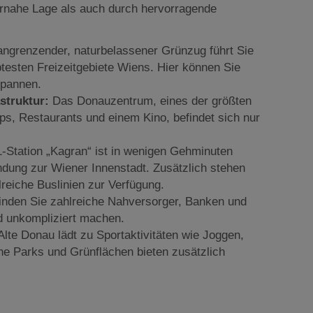
rnahe Lage als auch durch hervorragende
angrenzender, naturbelassener Grünzug führt Sie
btesten Freizeitgebiete Wiens. Hier können Sie
spannen.
struktur:
Das Donauzentrum, eines der größten
s, Restaurants und einem Kino, befindet sich nur
-Station „Kagran“ ist in wenigen Gehminuten
indung zur Wiener Innenstadt. Zusätzlich stehen
reiche Buslinien zur Verfügung.
finden Sie zahlreiche Nahversorger, Banken und
nd unkompliziert machen.
lte Donau lädt zu Sportaktivitäten wie Joggen,
e Parks und Grünflächen bieten zusätzlich