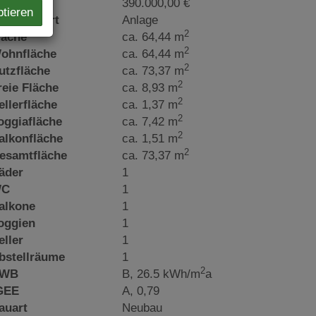
aufpreis
390.000,00 €
ptieren
utzungsart
Anlage
2
läche
ca. 64,44 m
2
ohnfläche
ca. 64,44 m
2
utzfläche
ca. 73,37 m
2
reie Fläche
ca. 8,93 m
2
ellerfläche
ca. 1,37 m
2
oggiafläche
ca. 7,42 m
2
alkonfläche
ca. 1,51 m
2
esamtfläche
ca. 73,37 m
äder
1
C
1
alkone
1
oggien
1
eller
1
bstellräume
1
2
WB
B, 26.5 kWh/m
a
GEE
A, 0,79
auart
Neubau