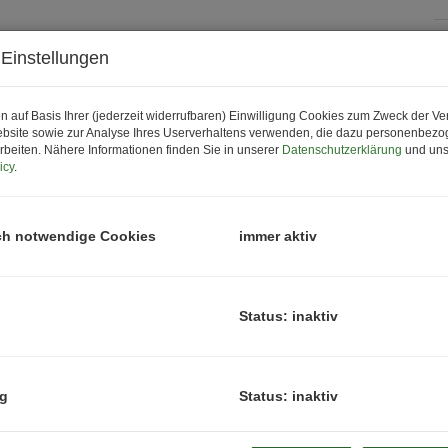
Einstellungen
P
K
n auf Basis Ihrer (jederzeit widerrufbaren) Einwilligung Cookies zum Zweck der V
bsite sowie zur Analyse Ihres Userverhaltens verwenden, die dazu personenbez
rbeiten. Nähere Informationen finden Sie in unserer
Datenschutzerklärung
und uns
P
icy
.
G
G
ch notwendige Cookies
immer aktiv
B
Status: inaktiv
O
Z
ng
Status: inaktiv
V
O