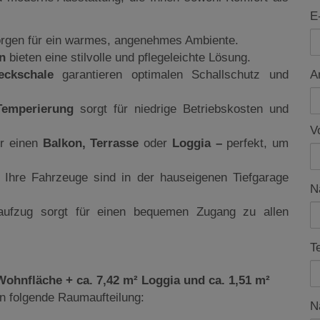
E
rgen für ein warmes, angenehmes Ambiente.
n
bieten eine stilvolle und pflegeleichte Lösung.
Deckschale
garantieren optimalen Schallschutz und
A
Temperierung
sorgt für niedrige Betriebskosten und
V
er einen
Balkon, Terrasse
oder
Loggia –
perfekt, um
r Ihre Fahrzeuge sind in der hauseigenen Tiefgarage
N
aufzug sorgt für einen bequemen Zugang zu allen
T
Wohnfläche + ca. 7,42 m² Loggia und ca. 1,51 m²
 in folgende Raumaufteilung:
N