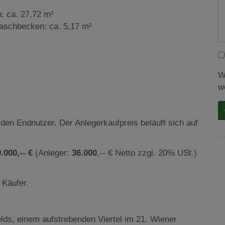
: ca. 27,72 m²
schbecken: ca. 5,17 m²
W
w
 den Endnutzer. Der Anlegerkaufpreis beläuft sich auf
0.000
,-- €
(Anleger:
36.000
,-- € Netto zzgl. 20% USt.)
 Käufer.
lds, einem aufstrebenden Viertel im 21. Wiener