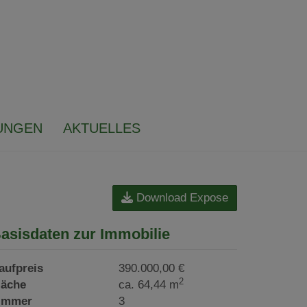
UNGEN
AKTUELLES
Download Expose
asisdaten zur Immobilie
aufpreis
390.000,00 €
2
läche
ca. 64,44 m
immer
3