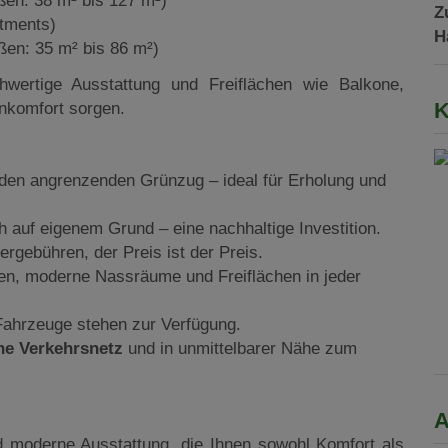
en: 38 m² bis 127 m²)
Z
tments)
H
en: 35 m² bis 86 m²)
ertige Ausstattung und Freiflächen wie Balkone,
K
nkomfort sorgen.
den angrenzenden Grünzug – ideal für Erholung und
 auf eigenem Grund – eine nachhaltige Investition.
ergebühren, der Preis ist der Preis.
en, moderne Nassräume und Freiflächen in jeder
 Fahrzeuge stehen zur Verfügung.
he Verkehrsnetz
und in unmittelbarer Nähe zum
A
d moderne Ausstattung, die Ihnen sowohl Komfort als