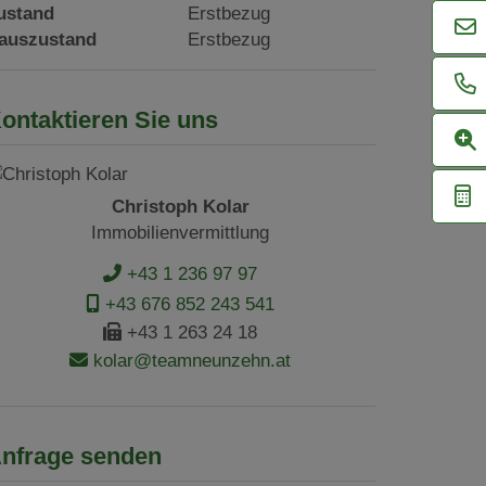
ustand
Erstbezug
auszustand
Erstbezug
ontaktieren Sie uns
Christoph Kolar
Immobilienvermittlung
+43 1 236 97 97
+43 676 852 243 541
+43 1 263 24 18
kolar@teamneunzehn.at
nfrage senden