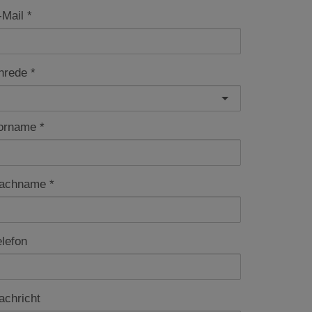
-Mail
nrede
orname
achname
elefon
achricht