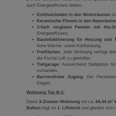
auch Energieeffizienz bieten:
Echtholzböden in den Wohnräumen
so
Keramische Fliesen in den Nassräume
3-fach verglaste Fenster mit Alu-
Energieeffizienz.
Bauteilaktivierung für Heizung und 
hohe Wärme- sowie Kühlleistung.
Freiflächen
: Jede Wohnung verfügt üb
die frische Luft zu genießen.
Tiefgarage:
Ausreichend Stellplätze fü
vorhanden.
Barrierefreier Zugang
: Der Personen
Etagen.
Wohnung Top B-2:
Diese
3-Zimmer-Wohnung
mit ca.
64,44 m² 
Balkon
liegt im
1. Liftstock
und gliedert sich