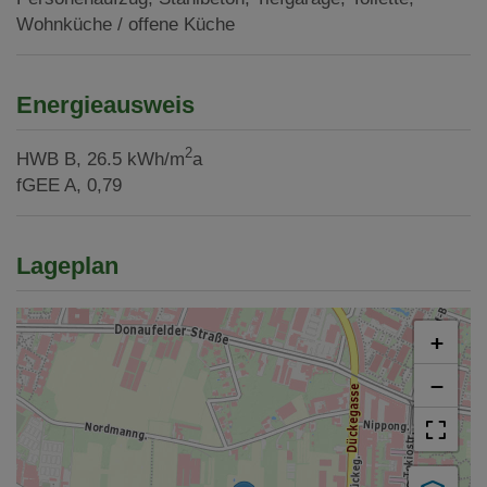
Wohnküche / offene Küche
Energieausweis
2
HWB
B, 26.5 kWh/m
a
fGEE
A, 0,79
Lageplan
+
−