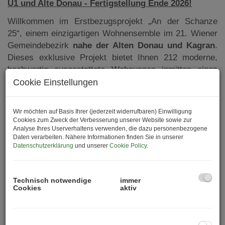
U1 und Alte Donau - Fertigstellung Ende 2026!
Willkommen im Erstbezugsprojekt „An der Schanze
25“, einem einzigartigen Wohnensemble im 21. Wiener
Gemeindebezirk
nahe der Alten Donau und Kagran
.
Dieses exklusive Projekt bietet Ihnen 212 moderne,
hochwertig ausgestattete Wohnungen inmitten eines
lebendigen Stadtquartiers, das zugleich perfekte
Cookie Einstellungen
Anbindung an die urbane Infrastruktur und die Ruhe der
Natur bietet.
Wir möchten auf Basis Ihrer (jederzeit widerrufbaren) Einwilligung
Cookies zum Zweck der Verbesserung unserer Website sowie zur
Mit einer Mischung aus Eigengrund und einer
Analyse Ihres Userverhaltens verwenden, die dazu personenbezogene
durchdachten Architektur wird „An der Schanze“ zu
Daten verarbeiten. Nähere Informationen finden Sie in unserer
Datenschutzerklärung
und unserer
Cookie Policy
.
einem idealen Zuhause sowohl für EigennutzerInnen als
auch für KapitalanlegerInnen.
Die
Fertigstellung ist noch 2026
geplant.
Technisch notwendige
immer
Cookies
aktiv
Projektübersicht
Das Projekt „An der Schanze 25“ umfasst insgesamt