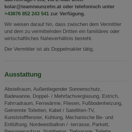
kolar@teamneunzehn.at oder telefonisch unter
+43676 852 243 541
zur Verfügung.
Wir weisen darauf hin, dass zwischen dem Vermittler
und dem zu vermittelnden Dritten ein familiäres oder
wirtschaftliches Naheverhältnis besteht.
Der Vermittler ist als Doppelmakler tätig.
Ausstattung
Abstellraum
Außenliegender Sonnenschutz
Badewanne
Doppel- / Mehrfachverglasung
Estrich
Fahrradraum
Fernwärme
Fliesen
Fußbodenheizung
Getrennte Toiletten
Kabel / Satelliten-TV
Kunststofffenster
Kühlung
Mechanische Be- und
Entlüftung
Nordwestbalkon / -terrasse
Parkett
Personenaufzug
Stahlbeton
Tiefgarage
Toilette