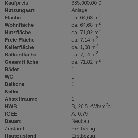
Kaufpreis
385.000,00 €
Nutzungsart
Anlage
2
Fläche
ca. 64,68 m
2
Wohnfläche
ca. 64,68 m
2
Nutzfläche
ca. 71,82 m
2
Freie Fläche
ca. 7,14 m
2
Kellerfläche
ca. 1,38 m
2
Balkonfläche
ca. 7,14 m
2
Gesamtfläche
ca. 71,82 m
Bäder
1
WC
1
Balkone
1
Keller
1
Abstellräume
1
2
HWB
B, 26.5 kWh/m
a
fGEE
A, 0,79
Bauart
Neubau
Zustand
Erstbezug
Hauszustand
Erstbezug