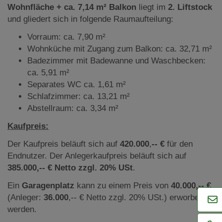
Wohnfläche + ca. 7,14 m² Balkon
liegt im
2. Liftstock
und gliedert sich in folgende Raumaufteilung:
Vorraum: ca. 7,90 m²
Wohnküche mit Zugang zum Balkon: ca. 32,71 m²
Badezimmer mit Badewanne und Waschbecken:
ca. 5,91 m²
Separates WC ca. 1,61 m²
Schlafzimmer: ca. 13,21 m²
Abstellraum: ca. 3,34 m²
Kaufpreis:
Der Kaufpreis beläuft sich auf
420.000
,
--
€
für den
Endnutzer. Der Anlegerkaufpreis beläuft sich auf
385.000,-- €
Netto zzgl. 20% USt
.
Ein
Garagenplatz
kann zu einem Preis von
40.000
,-- €
(Anleger:
36.000
,-- € Netto zzgl. 20% USt.) erworben
werden.