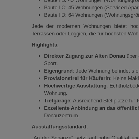
Bauteil B: 45 Wohnungen (Wohnungsgröß
Bauteil C: 45 Wohnungen (Serviced Apar
Bauteil D: 64 Wohnungen (Wohnungsgröß
Jede der modernen Wohnungen bietet hochw
Terrassen oder Loggien, die für höchsten Woh
Highlights:
Direkter Zugang zur Alten Donau
über 
Sport.
Eigengrund
: Jede Wohnung befindet sich
Provisionsfrei für KäuferIn
: Keine Makl
Hochwertige Ausstattung
: Echtholzböd
Wohnung.
Tiefgarage
: Ausreichend Stellplätze für
Exzellente Anbindung an das öffentlic
Donauzentrum.
Ausstattungsstandard:
„An der Schanze“ setzt auf hohe Qualität un