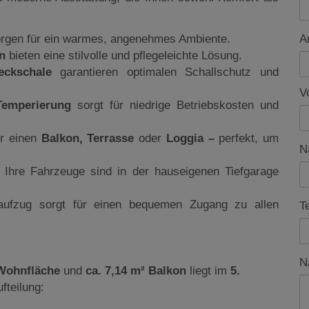
rgen für ein warmes, angenehmes Ambiente.
A
n
bieten eine stilvolle und pflegeleichte Lösung.
Deckschale
garantieren optimalen Schallschutz und
V
Temperierung
sorgt für niedrige Betriebskosten und
er einen
Balkon, Terrasse
oder
Loggia –
perfekt, um
N
r Ihre Fahrzeuge sind in der hauseigenen Tiefgarage
aufzug sorgt für einen bequemen Zugang zu allen
T
N
 Wohnfläche
und
ca. 7,14 m² Balkon
liegt im
5.
fteilung: