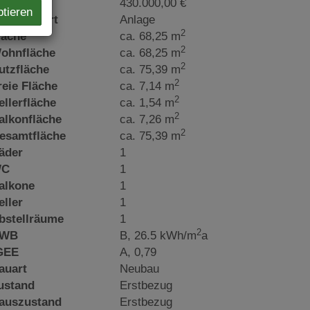
aufpreis
430.000,00 €
ptieren
utzungsart
Anlage
2
läche
ca. 68,25 m
2
ohnfläche
ca. 68,25 m
2
utzfläche
ca. 75,39 m
2
reie Fläche
ca. 7,14 m
2
ellerfläche
ca. 1,54 m
2
alkonfläche
ca. 7,26 m
2
esamtfläche
ca. 75,39 m
äder
1
C
1
alkone
1
eller
1
bstellräume
1
2
WB
B, 26.5 kWh/m
a
GEE
A, 0,79
auart
Neubau
ustand
Erstbezug
auszustand
Erstbezug