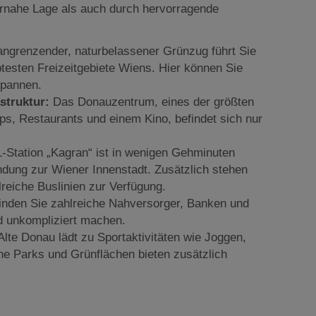
rnahe Lage als auch durch hervorragende
angrenzender, naturbelassener Grünzug führt Sie
btesten Freizeitgebiete Wiens. Hier können Sie
spannen.
struktur:
Das Donauzentrum, eines der größten
s, Restaurants und einem Kino, befindet sich nur
-Station „Kagran“ ist in wenigen Gehminuten
indung zur Wiener Innenstadt. Zusätzlich stehen
reiche Buslinien zur Verfügung.
finden Sie zahlreiche Nahversorger, Banken und
nd unkompliziert machen.
lte Donau lädt zu Sportaktivitäten wie Joggen,
e Parks und Grünflächen bieten zusätzlich