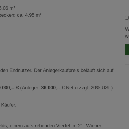
6,06 m²
cken: ca. 4,95 m²
W
w
 den Endnutzer. Der Anlegerkaufpreis beläuft sich auf
0.000
,-- €
(Anleger:
36.000
,-- € Netto zzgl. 20% USt.)
 Käufer.
lds, einem aufstrebenden Viertel im 21. Wiener