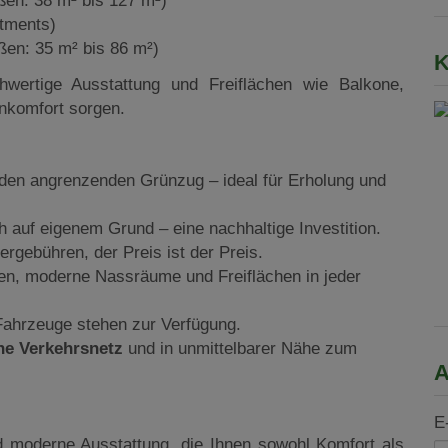
en: 38 m² bis 127 m²)
tments)
en: 35 m² bis 86 m²)
K
ertige Ausstattung und Freiflächen wie Balkone,
nkomfort sorgen.
den angrenzenden Grünzug – ideal für Erholung und
 auf eigenem Grund – eine nachhaltige Investition.
ergebühren, der Preis ist der Preis.
en, moderne Nassräume und Freiflächen in jeder
 Fahrzeuge stehen zur Verfügung.
he Verkehrsnetz
und in unmittelbarer Nähe zum
A
E
d moderne Ausstattung, die Ihnen sowohl Komfort als