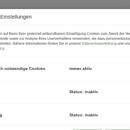
Einstellungen
P
K
n auf Basis Ihrer (jederzeit widerrufbaren) Einwilligung Cookies zum Zweck der V
bsite sowie zur Analyse Ihres Userverhaltens verwenden, die dazu personenbez
rbeiten. Nähere Informationen finden Sie in unserer
Datenschutzerklärung
und uns
P
icy
.
G
G
ch notwendige Cookies
immer aktiv
B
Status: inaktiv
O
Z
ng
Status: inaktiv
V
O