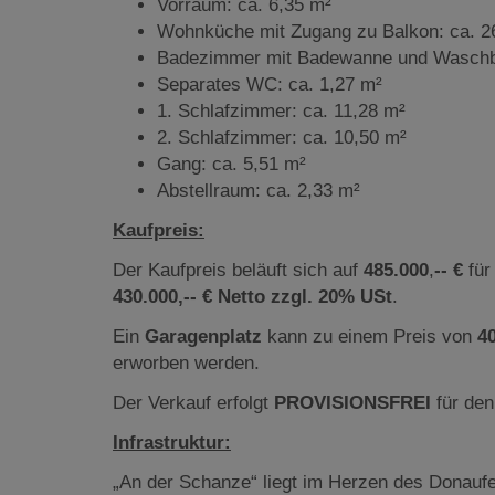
Vorraum: ca. 6,35 m²
Wohnküche mit Zugang zu Balkon: ca. 2
Badezimmer mit Badewanne und Waschbe
Separates WC: ca. 1,27 m²
1. Schlafzimmer: ca. 11,28 m²
2. Schlafzimmer: ca. 10,50 m²
Gang: ca. 5,51 m²
Abstellraum: ca. 2,33 m²
Kaufpreis:
Der Kaufpreis beläuft sich auf
485.000
,
--
€
für
430.000,-- €
Netto zzgl. 20% USt
.
Ein
Garagenplatz
kann zu einem Preis von
4
erworben werden.
Der Verkauf erfolgt
PROVISIONSFREI
für den
Infrastruktur:
„An der Schanze“ liegt im Herzen des Donaufe