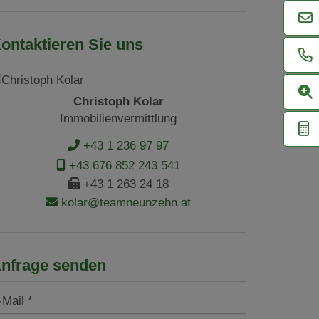
ontaktieren Sie uns
Christoph Kolar
Immobilienvermittlung
+43 1 236 97 97
+43 676 852 243 541
+43 1 263 24 18
kolar@teamneunzehn.at
nfrage senden
-Mail