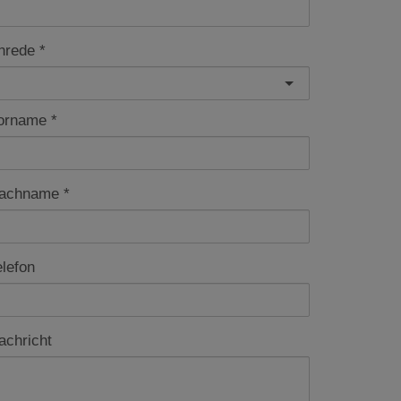
nrede
orname
achname
elefon
achricht