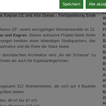
K
Speichern
Alle akze
N
F
e Kagran U1 und Alte Donau - Fertigstellung Ende
W
N
hanze 25“, einem einzigartigen Wohnensemble im 21.
F
au und Kagran
. Dieses exklusive Projekt bietet Ihnen
K
ungen inmitten eines lebendigen Stadtquartiers, das
B
astruktur und die Ruhe der Natur bietet.
G
B
r durchdachten Architektur wird „An der Schanze“ zu
W
Innen als auch für KapitalanlegerInnen.
B
K
A
H
sgesamt 212 Wohneinheiten, die sich auf 4 Bauteile
f
größen bieten:
B
Z
en: 40 m² bis 97 m²)
H