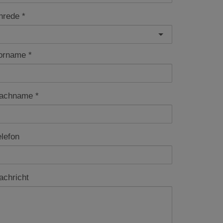
nrede
orname
achname
elefon
achricht