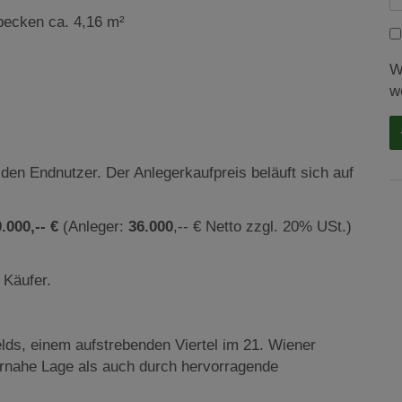
ecken ca. 4,16 m²
W
w
 den Endnutzer. Der Anlegerkaufpreis beläuft sich auf
0.000
,-- €
(Anleger:
36.000
,-- € Netto zzgl. 20% USt.)
 Käufer.
lds, einem aufstrebenden Viertel im 21. Wiener
rnahe Lage als auch durch hervorragende