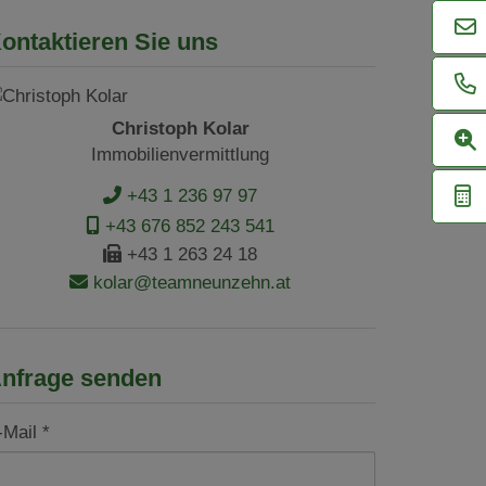
ontaktieren Sie uns
Christoph Kolar
Immobilienvermittlung
+43 1 236 97 97
+43 676 852 243 541
+43 1 263 24 18
kolar@teamneunzehn.at
nfrage senden
-Mail