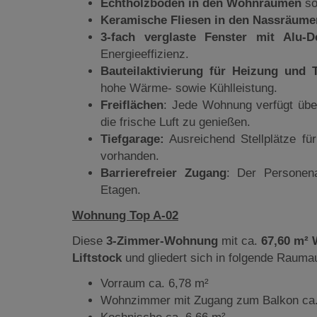
Echtholzböden in den Wohnräumen
so
Keramische Fliesen in den Nassräume
3-fach verglaste Fenster mit Alu-
Energieeffizienz.
Bauteilaktivierung für Heizung und 
hohe Wärme- sowie Kühlleistung.
Freiflächen
: Jede Wohnung verfügt üb
die frische Luft zu genießen.
Tiefgarage:
Ausreichend Stellplätze fü
vorhanden.
Barrierefreier Zugang
: Der Personen
Etagen.
Wohnung Top A-02
Diese
3-Zimmer-Wohnung
mit ca.
67,60 m² 
Liftstock
und gliedert sich in folgende Raumau
Vorraum ca. 6,78 m²
Wohnzimmer mit Zugang zum Balkon ca.