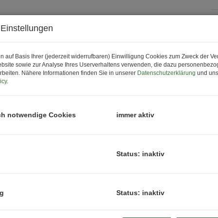
Einstellungen
P
K
n auf Basis Ihrer (jederzeit widerrufbaren) Einwilligung Cookies zum Zweck der V
bsite sowie zur Analyse Ihres Userverhaltens verwenden, die dazu personenbez
rbeiten. Nähere Informationen finden Sie in unserer
Datenschutzerklärung
und uns
P
icy
.
G
G
ch notwendige Cookies
immer aktiv
B
Status: inaktiv
O
Z
ng
Status: inaktiv
V
O