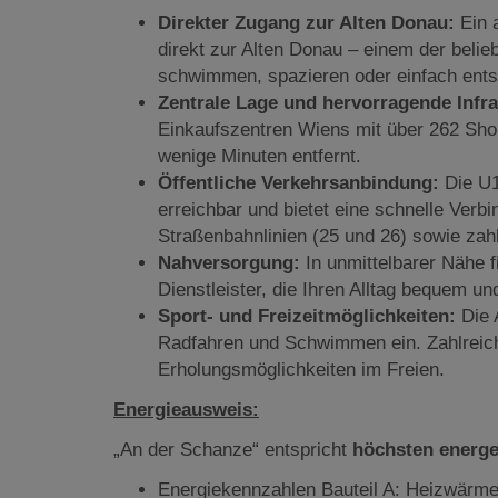
Direkter Zugang zur Alten Donau:
Ein 
direkt zur Alten Donau – einem der belie
schwimmen, spazieren oder einfach ent
Zentrale Lage und hervorragende Infra
Einkaufszentren Wiens mit über 262 Shop
wenige Minuten entfernt.
Öffentliche Verkehrsanbindung:
Die U1
erreichbar und bietet eine schnelle Verb
Straßenbahnlinien (25 und 26) sowie zahl
Nahversorgung:
In unmittelbarer Nähe 
Dienstleister, die Ihren Alltag bequem u
Sport- und Freizeitmöglichkeiten:
Die A
Radfahren und Schwimmen ein. Zahlreich
Erholungsmöglichkeiten im Freien.
Energieausweis:
„An der Schanze“ entspricht
höchsten energe
Energiekennzahlen Bauteil A: Heizwärme