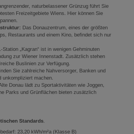
angrenzender, naturbelassener Grünzug führt Sie
btesten Freizeitgebiete Wiens. Hier können Sie
spannen.
struktur:
Das Donauzentrum, eines der größten
s, Restaurants und einem Kino, befindet sich nur
-Station „Kagran“ ist in wenigen Gehminuten
indung zur Wiener Innenstadt. Zusätzlich stehen
reiche Buslinien zur Verfügung.
finden Sie zahlreiche Nahversorger, Banken und
nd unkompliziert machen.
lte Donau lädt zu Sportaktivitäten wie Joggen,
e Parks und Grünflächen bieten zusätzlich
tischen Standards
.
bedarf: 23,20 kWh/m²a (Klasse B)