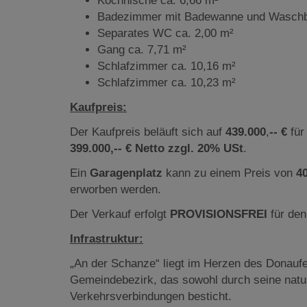
Kochnische ca. 6,66 m²
Badezimmer mit Badewanne und Waschb
Separates WC ca. 2,00 m²
Gang ca. 7,71 m²
Schlafzimmer ca. 10,16 m²
Schlafzimmer ca. 10,23 m²
Kaufpreis:
Der Kaufpreis beläuft sich auf
439.000
,
--
€
für
399.000,-- €
Netto zzgl. 20% USt
.
Ein
Garagenplatz
kann zu einem Preis von
4
erworben werden.
Der Verkauf erfolgt
PROVISIONSFREI
für den
Infrastruktur:
„An der Schanze“ liegt im Herzen des Donaufe
Gemeindebezirk, das sowohl durch seine natu
Verkehrsverbindungen besticht.