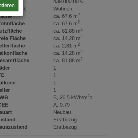
aufpreis
439.000,00 €
ptieren
utzungsart
Wohnen
2
läche
ca. 67,6 m
2
ohnfläche
ca. 67,6 m
2
utzfläche
ca. 81,88 m
2
reie Fläche
ca. 14,28 m
2
ellerfläche
ca. 2,81 m
2
alkonfläche
ca. 14,28 m
2
esamtfläche
ca. 81,88 m
äder
1
C
1
alkone
1
eller
1
2
WB
B, 26.5 kWh/m
a
GEE
A, 0,79
auart
Neubau
ustand
Erstbezug
auszustand
Erstbezug