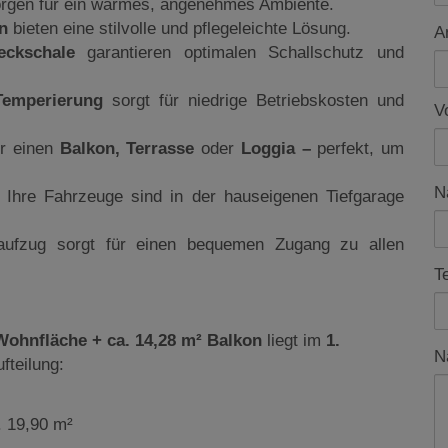
rgen für ein warmes, angenehmes Ambiente.
n
bieten eine stilvolle und pflegeleichte Lösung.
A
Deckschale
garantieren optimalen Schallschutz und
Temperierung
sorgt für niedrige Betriebskosten und
V
er einen
Balkon, Terrasse
oder
Loggia –
perfekt, um
N
r Ihre Fahrzeuge sind in der hauseigenen Tiefgarage
aufzug sorgt für einen bequemen Zugang zu allen
T
Wohnfläche + ca. 14,28 m² Balkon
liegt im
1.
N
fteilung:
 19,90 m²