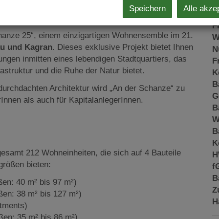
K
Speichern
Alle akze
N
U1 und Alte Donau - Fertigstellung Ende 2026!
F
hanze 25“, einem einzigartigen Wohnensemble im 21.
W
au und Kagran
. Dieses exklusive Projekt bietet Ihnen
N
gen inmitten eines lebendigen Stadtquartiers, das
F
astruktur und die Ruhe der Natur bietet.
K
B
durchdachten Architektur wird „An der Schanze“ zu
G
Innen als auch für KapitalanlegerInnen.
B
W
B
K
esamt 212 Wohneinheiten, die sich auf 4 Bauteile
H
größen bieten:
f
B
en: 40 m² bis 97 m²)
Z
en: 38 m² bis 127 m²)
H
tments)
en: 35 m² bis 86 m²)