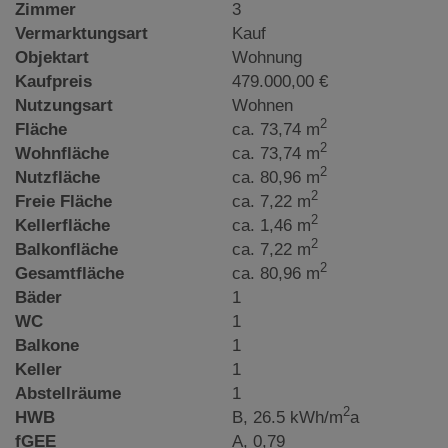
Zimmer
3
Vermarktungsart
Kauf
Objektart
Wohnung
Kaufpreis
479.000,00 €
Nutzungsart
Wohnen
2
Fläche
ca. 73,74 m
2
Wohnfläche
ca. 73,74 m
2
Nutzfläche
ca. 80,96 m
2
Freie Fläche
ca. 7,22 m
2
Kellerfläche
ca. 1,46 m
2
Balkonfläche
ca. 7,22 m
2
Gesamtfläche
ca. 80,96 m
Bäder
1
WC
1
Balkone
1
Keller
1
Abstellräume
1
2
HWB
B, 26.5 kWh/m
a
fGEE
A, 0,79