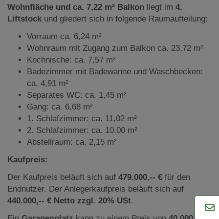
Wohnfläche und ca. 7,22 m² Balkon
liegt im
4.
Liftstock
und gliedert sich in folgende Raumaufteilung:
Vorraum ca. 6,24 m²
Wohnraum mit Zugang zum Balkon ca. 23,72 m²
Kochnische: ca. 7,57 m²
Badezimmer mit Badewanne und Waschbecken:
ca. 4,91 m²
Separates WC: ca. 1,45 m²
Gang: ca. 6,68 m²
1. Schlafzimmer: ca. 11,02 m²
2. Schlafzimmer: ca. 10,00 m²
Abstellraum: ca. 2,15 m²
Kaufpreis:
Der Kaufpreis beläuft sich auf
479.000
,
--
€
für den
Endnutzer. Der Anlegerkaufpreis beläuft sich auf
440.000,-- €
Netto zzgl. 20% USt
.
Ein
Garagenplatz
kann zu einem Preis von
40.000
,-- €