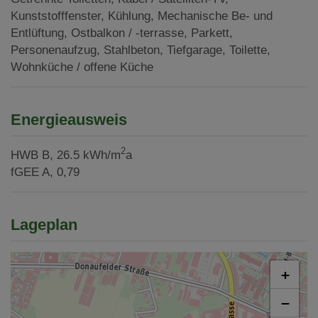
Kunststofffenster
Kühlung
Mechanische Be- und
Entlüftung
Ostbalkon / -terrasse
Parkett
Personenaufzug
Stahlbeton
Tiefgarage
Toilette
Wohnküche / offene Küche
Energieausweis
2
HWB
B, 26.5 kWh/m
a
fGEE
A, 0,79
Lageplan
+
−