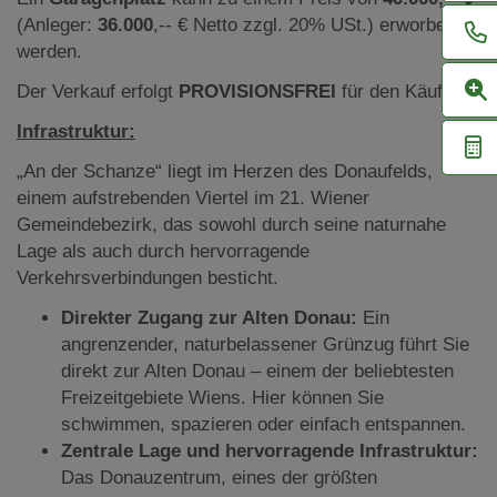
(Anleger:
36.000
,-- € Netto zzgl. 20% USt.) erworben
werden.
Der Verkauf erfolgt
PROVISIONSFREI
für den Käufer.
Infrastruktur:
„An der Schanze“ liegt im Herzen des Donaufelds,
einem aufstrebenden Viertel im 21. Wiener
Gemeindebezirk, das sowohl durch seine naturnahe
Lage als auch durch hervorragende
Verkehrsverbindungen besticht.
Direkter Zugang zur Alten Donau:
Ein
angrenzender, naturbelassener Grünzug führt Sie
direkt zur Alten Donau – einem der beliebtesten
Freizeitgebiete Wiens. Hier können Sie
schwimmen, spazieren oder einfach entspannen.
Zentrale Lage und hervorragende Infrastruktur:
Das Donauzentrum, eines der größten