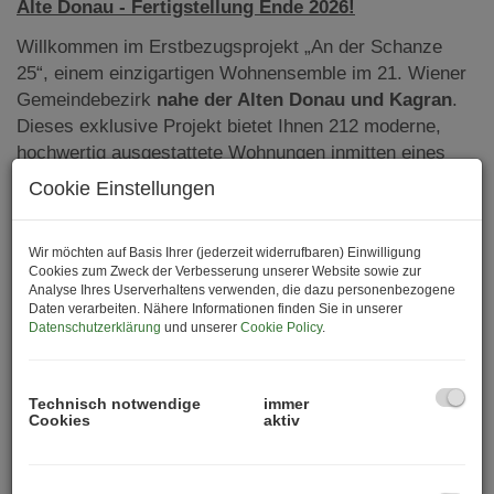
Alte Donau - Fertigstellung Ende 2026!
Willkommen im Erstbezugsprojekt „An der Schanze
25“, einem einzigartigen Wohnensemble im 21. Wiener
Gemeindebezirk
nahe der Alten Donau und Kagran
.
Dieses exklusive Projekt bietet Ihnen 212 moderne,
hochwertig ausgestattete Wohnungen inmitten eines
lebendigen Stadtquartiers, das zugleich perfekte
Cookie Einstellungen
Anbindung an die urbane Infrastruktur und die Ruhe der
Natur bietet.
Wir möchten auf Basis Ihrer (jederzeit widerrufbaren) Einwilligung
Mit einer Mischung aus Eigengrund und einer
Cookies zum Zweck der Verbesserung unserer Website sowie zur
Analyse Ihres Userverhaltens verwenden, die dazu personenbezogene
durchdachten Architektur wird „An der Schanze“ zu
Daten verarbeiten. Nähere Informationen finden Sie in unserer
einem idealen Zuhause sowohl für EigennutzerInnen als
Datenschutzerklärung
und unserer
Cookie Policy
.
auch für KapitalanlegerInnen.
Die
Fertigstellung ist noch 2026
geplant.
Technisch notwendige
immer
Cookies
aktiv
Projektübersicht
Das Projekt „An der Schanze 25“ umfasst insgesamt