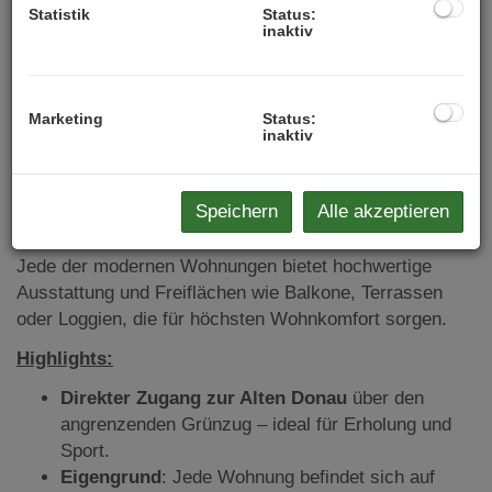
212 Wohneinheiten, die sich auf 4 Bauteile verteilen und
Statistik
Status:
eine breite Palette an Wohnungsgrößen bieten:
inaktiv
Bauteil A: 58 Wohnungen (Wohnungsgrößen: 40
m² bis 97 m²)
Marketing
Status:
Bauteil B: 45 Wohnungen (Wohnungsgrößen: 38
inaktiv
m² bis 127 m²)
Bauteil C: 45 Wohnungen (Serviced Apartments)
Bauteil D: 64 Wohnungen (Wohnungsgrößen: 35
Speichern
Alle akzeptieren
m² bis 86 m²)
Jede der modernen Wohnungen bietet hochwertige
Ausstattung und Freiflächen wie Balkone, Terrassen
oder Loggien, die für höchsten Wohnkomfort sorgen.
Highlights:
Direkter Zugang zur Alten Donau
über den
angrenzenden Grünzug – ideal für Erholung und
Sport.
Eigengrund
: Jede Wohnung befindet sich auf