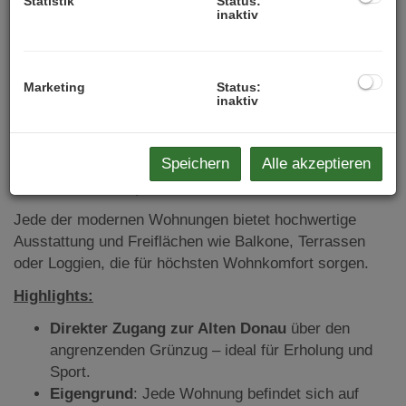
212 Wohneinheiten, die sich auf 4 Bauteile verteilen und
Statistik
Status:
inaktiv
eine breite Palette an Wohnungsgrößen bieten:
Bauteil A: 58 Wohnungen (Wohnungsgrößen: 40
m² bis 97 m²)
Marketing
Status:
Bauteil B: 45 Wohnungen (Wohnungsgrößen: 38
inaktiv
m² bis 127 m²)
Bauteil C: 45 Wohnungen (Serviced Apartments)
Speichern
Alle akzeptieren
Bauteil D: 64 Wohnungen (Wohnungsgrößen: 35
m² bis 86 m²)
Jede der modernen Wohnungen bietet hochwertige
Ausstattung und Freiflächen wie Balkone, Terrassen
oder Loggien, die für höchsten Wohnkomfort sorgen.
Highlights:
Direkter Zugang zur Alten Donau
über den
angrenzenden Grünzug – ideal für Erholung und
Sport.
Eigengrund
: Jede Wohnung befindet sich auf