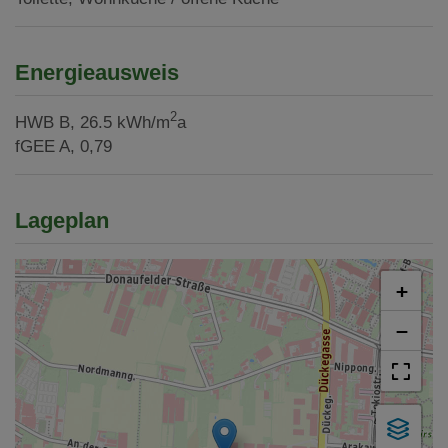
Energieausweis
2
HWB
B, 26.5 kWh/m
a
fGEE
A, 0,79
Lageplan
+
−