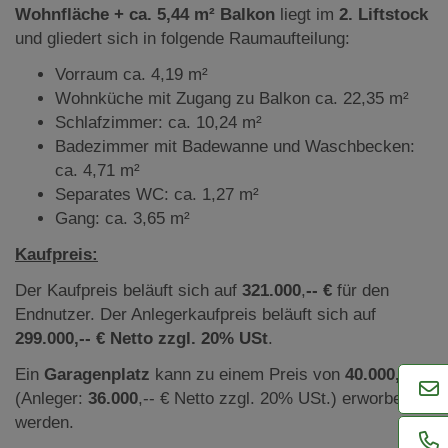
Wohnfläche + ca. 5,44 m² Balkon
liegt im
2. Liftstock
und gliedert sich in folgende Raumaufteilung:
Vorraum ca. 4,19 m²
Wohnküche mit Zugang zu Balkon ca. 22,35 m²
Schlafzimmer: ca. 10,24 m²
Badezimmer mit Badewanne und Waschbecken:
ca. 4,71 m²
Separates WC: ca. 1,27 m²
Gang: ca. 3,65 m²
Kaufpreis:
Der Kaufpreis beläuft sich auf
321.000
,
--
€
für den
Endnutzer. Der Anlegerkaufpreis beläuft sich auf
299.000,-- €
Netto zzgl. 20% USt
.
Ein
Garagenplatz
kann zu einem Preis von
40.000
,-- €
(Anleger:
36.000
,-- € Netto zzgl. 20% USt.) erworben
werden.