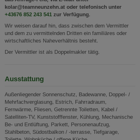
kolar@teamneunzehn.at oder telefonisch unter
+43676 852 243 541
zur Verfügung.
Wir weisen darauf hin, dass zwischen dem Vermittler
und dem zu vermittelnden Dritten ein familiäres oder
wirtschaftliches Naheverhältnis besteht.
Der Vermittler ist als Doppelmakler tätig.
Ausstattung
Außenliegender Sonnenschutz
Badewanne
Doppel- /
Mehrfachverglasung
Estrich
Fahrradraum
Fernwärme
Fliesen
Getrennte Toiletten
Kabel /
Satelliten-TV
Kunststofffenster
Kühlung
Mechanische
Be- und Entlüftung
Parkett
Personenaufzug
Stahlbeton
Südostbalkon / -terrasse
Tiefgarage
Toilette
Wohnküche / offene Küche