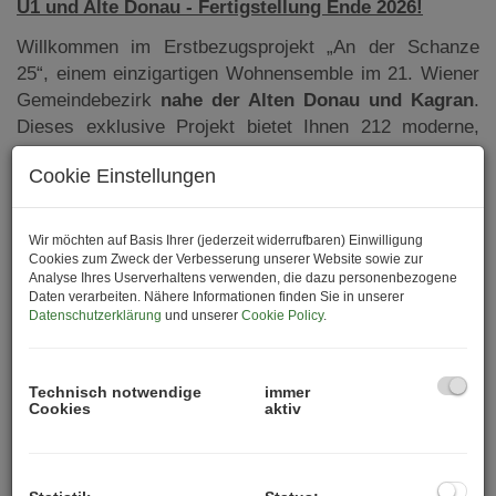
U1 und Alte Donau - Fertigstellung Ende 2026!
Willkommen im Erstbezugsprojekt „An der Schanze
25“, einem einzigartigen Wohnensemble im 21. Wiener
Gemeindebezirk
nahe der Alten Donau und Kagran
.
Dieses exklusive Projekt bietet Ihnen 212 moderne,
hochwertig ausgestattete Wohnungen inmitten eines
Cookie Einstellungen
lebendigen Stadtquartiers, das zugleich perfekte
Anbindung an die urbane Infrastruktur und die Ruhe der
Natur bietet.
Wir möchten auf Basis Ihrer (jederzeit widerrufbaren) Einwilligung
Cookies zum Zweck der Verbesserung unserer Website sowie zur
Mit einer Mischung aus Eigengrund und einer
Analyse Ihres Userverhaltens verwenden, die dazu personenbezogene
durchdachten Architektur wird „An der Schanze“ zu
Daten verarbeiten. Nähere Informationen finden Sie in unserer
Datenschutzerklärung
und unserer
Cookie Policy
.
einem idealen Zuhause sowohl für EigennutzerInnen als
auch für KapitalanlegerInnen.
Die
Fertigstellung ist noch 2026
geplant.
Technisch notwendige
immer
Cookies
aktiv
Projektübersicht
Das Projekt „An der Schanze 25“ umfasst insgesamt