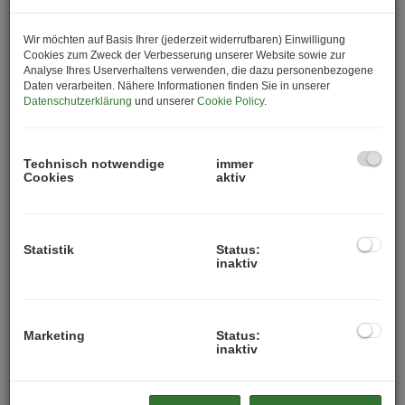
Das Hasner Palais – Revitalisierter Stil-Altbau in
Wir möchten auf Basis Ihrer (jederzeit widerrufbaren) Einwilligung
ruhiger Seitengasse der Thaliastraße
Cookies zum Zweck der Verbesserung unserer Website sowie zur
Analyse Ihres Userverhaltens verwenden, die dazu personenbezogene
Daten verarbeiten. Nähere Informationen finden Sie in unserer
In begehrter Lage des 16. Bezirks, in einer
ruhigen
Datenschutzerklärung
und unserer
Cookie Policy
.
Seitengasse der lebendigen Thaliastraße
, präsentiert
sich dieses außergewöhnliche Wohnprojekt in der
Hasnerstraße 40 als perfekte
Symbiose aus
Technisch notwendige
immer
historischem Altbaucharme und modernem
Cookies
aktiv
Wohnkomfort
.
Das
stilvolle Eckzinshaus
wurde umfassend und mit
Statistik
Status:
viel Liebe zum Detail
saniert
und erstrahlt nun in
inaktiv
neuem Glanz.
Insgesamt umfasst das Projekt 10 wunderschön
revitalisierte Altbauwohnungen
, die durch klassische
Marketing
Status:
Elemente wie hohe Räume, elegante Parkettböden und
inaktiv
hochwertig ausgestattete, edel verflieste Bäder
überzeugen. Großzügige Fensterflächen mit doppelt-