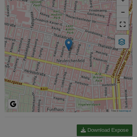
−
Tiles ©
basemap.at
Download Expose