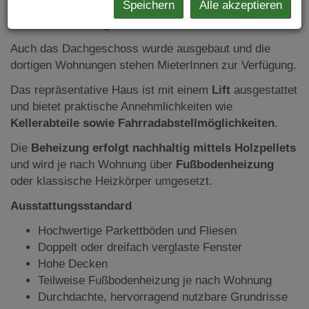
Speichern
Alle akzeptieren
bzw. dreifacher Verglasung sorgen für lichtdurchflutete
Räume und ein angenehmes Wohnklima.
Auch das Dachgeschoss wurde ausgebaut und die
dortigen Wohnungen stehen MieterInnen zur Verfügung.
Das repräsentative Haus ist mit einem
Lift
ausgestattet
und bietet praktische Annehmlichkeiten wie
Kellerabteile sowie Fahrradabstellmöglichkeiten
.
Die
Beheizung erfolgt nachhaltig mittels Holzpellets
und wird je nach Wohnung über
Fußbodenheizung
oder klassische Heizkörper umgesetzt.
Ausstattungsstandard
Hochwertige Parkettböden und Fliesen
Doppelt oder dreifach verglaste Fenster
Hohe Decken
Teilweise Fußbodenheizung je nach Wohnung
Durchdachte, hervorragend nutzbare Grundrisse