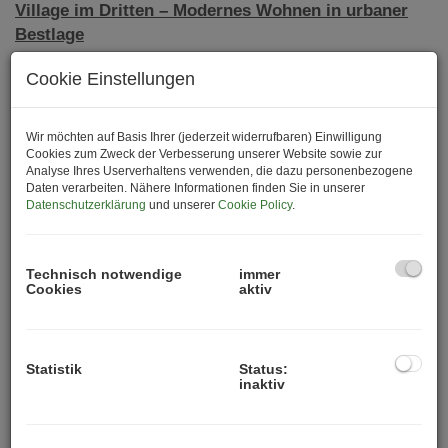
Village im Dritten – Modernes Wohnen in urbaner
Bestlage
Das
Projekt „Neue Gründerzeit – Village im Dritten“
Cookie Einstellungen
vereint
hochwertigen Wohnkomfort, historische
Architektur
und
urbane Lebensqualität
.
Wir möchten auf Basis Ihrer (jederzeit widerrufbaren) Einwilligung
Es entstehen Wohnungen von
2 bis 4 Zimmern mit
Cookies zum Zweck der Verbesserung unserer Website sowie zur
Analyse Ihres Userverhaltens verwenden, die dazu personenbezogene
großzügigen Grundrissen
, lichtdurchfluteten Räumen,
Daten verarbeiten. Nähere Informationen finden Sie in unserer
Designer-Küchen
,
modernen Bädern
und
privaten
Datenschutzerklärung
und unserer
Cookie Policy
.
Balkonen oder Terrassen
. Hochwertige Parkettböden,
Fußbodenheizung und intelligente Haustechnik sorgen
für ein modernes Wohngefühl.
Technisch notwendige
immer
Cookies
aktiv
Ausstattungs- & Projekthighlights:
Historische Architektur mit modernem
Wohnkomfort
Statistik
Status:
inaktiv
Lichtdurchflutete Wohnungen, offene Grundrisse,
Balkone & Terrassen
Hochwertige Ausstattung: Designer-Küchen,