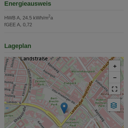
Energieausweis
2
HWB
A, 24.5 kWh/m
a
fGEE
A, 0,72
Lageplan
+
−