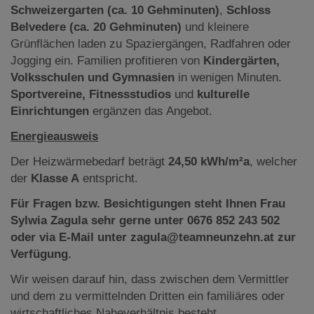
Schweizergarten (ca. 10 Gehminuten)
,
Schloss
Belvedere (ca. 20 Gehminuten)
und kleinere
Grünflächen laden zu Spaziergängen, Radfahren oder
Jogging ein. Familien profitieren von
Kindergärten,
Volksschulen und Gymnasien
in wenigen Minuten.
Sportvereine, Fitnessstudios
und
kulturelle
Einrichtungen
ergänzen das Angebot.
Energieausweis
Der Heizwärmebedarf beträgt
24,50 kWh/m²a
, welcher
der
Klasse A
entspricht.
Für Fragen bzw. Besichtigungen steht Ihnen Frau
Sylwia Zagula sehr gerne unter 0676 852 243 502
oder via E-Mail unter zagula@teamneunzehn.at zur
Verfügung.
Wir weisen darauf hin, dass zwischen dem Vermittler
und dem zu vermittelnden Dritten ein familiäres oder
wirtschaftliches Naheverhältnis besteht.