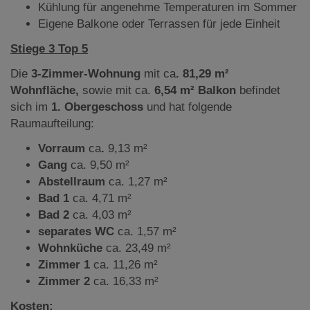
Kühlung für angenehme Temperaturen im Sommer
Eigene Balkone oder Terrassen für jede Einheit
Stiege 3 Top 5
Die
3
-Zimmer-Wohnung
mit ca
. 81,29 m²
Wohnfläche,
sowie mit ca.
6,54 m² Balkon
befindet
sich im
1. Obergeschoss
und hat folgende
Raumaufteilung:
Vorraum
ca
.
9,13 m²
Gang
ca. 9,50 m²
Abstellraum
ca. 1,27 m²
Bad 1
ca. 4,71 m²
Bad 2
ca. 4,03 m²
separates WC
ca. 1,57 m²
Wohnküche
ca. 23,49 m²
Zimmer 1
ca. 11,26 m²
Zimmer 2
ca. 16,33 m²
Kosten: