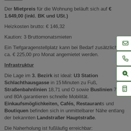
Der
Mietpreis
für die Wohnung beläuft sich auf
€
1.649,00
(inkl. BK und USt.)
Heizkosten brutto: € 146,32
Kaution: 3 Bruttomonatsmieten
Ein Tiefgaragenstellplatz kann bei Bedarf zusätzlich für
ca. € 225,00 pro Monat angemietet werden.
Infrastruktur
Die Lage im
3. Bezirk
ist ideal:
U3 Station
Schlachthausgasse
in 15 Minuten zu Fuß,
Stra
ßenbahnlinien
18,71 und O sowie
Buslinien
74A
und 80A garantieren schnelle Mobilität.
Einkaufsm
öglichkeiten, Caf
és, Restaurant
s und
Boutiquen
befinden sich in unmittelbarer Nähe entlang
der bekannten
Landstraßer Hauptstraße
.
Die Naherholung ist fußläufig erreichbar: