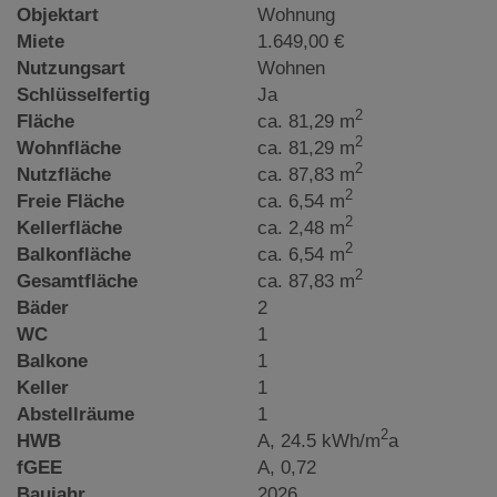
Objektart
Wohnung
Miete
1.649,00 €
Nutzungsart
Wohnen
Schlüsselfertig
Ja
2
Fläche
ca. 81,29 m
2
Wohnfläche
ca. 81,29 m
2
Nutzfläche
ca. 87,83 m
2
Freie Fläche
ca. 6,54 m
2
Kellerfläche
ca. 2,48 m
2
Balkonfläche
ca. 6,54 m
2
Gesamtfläche
ca. 87,83 m
Bäder
2
WC
1
Balkone
1
Keller
1
Abstellräume
1
2
HWB
A, 24.5 kWh/m
a
fGEE
A, 0,72
Baujahr
2026