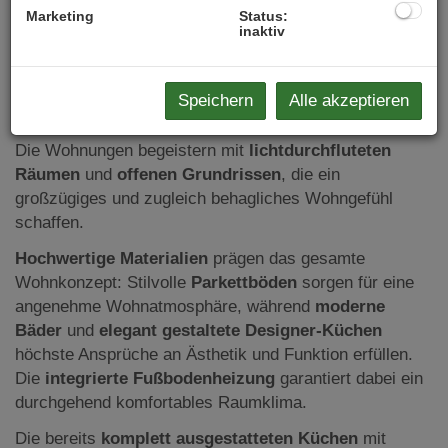
Marketing
Status:
moderne Bäder, Fußbodenheizung, Smart Home
inaktiv
Perfekte öffentliche Verkehrsanbindung: U3,
Straßenbahn & Bus
Naherholung & Freizeit: Parks, Jogging- und
Speichern
Alle akzeptieren
Radwege, Sportvereine, Kulturangebote
Die Wohnungen begeistern mit
lichtdurchfluteten
Räumen
und
offenen Grundrissen
, die ein
großzügiges und zugleich behagliches Wohngefühl
schaffen.
Hochwertige Materialien
prägen das gesamte
Wohnkonzept: Stilvolle
Parkettböden
sorgen für eine
angenehme Wohnatmosphäre, während
moderne
Bäder
und
elegant gestaltete Designer-Küchen
höchste Ansprüche an Ästhetik und Funktion erfüllen.
Die
integrierte Fußbodenheizung
garantiert dabei ein
durchgehend komfortables Raumklima.
Die bereits
komplett ausgestatteten Küchen
mit