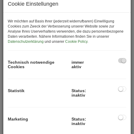
Cookie Einstellungen
Mit N°1 Schwechat entsteht am Hauptplatz 1 ein
modernes Wohnprojekt, das urbanes Lebensgefühl,
hochwertige Architektur und nachhaltigen Wohnkomfort
Wir möchten auf Basis Ihrer (jederzeit widerrufbaren) Einwilligung
perfekt miteinander verbindet. Rund 100
Cookies zum Zweck der Verbesserung unserer Website sowie zur
Analyse Ihres Userverhaltens verwenden, die dazu personenbezogene
Eigentumswohnungen bieten den idealen Wohnraum für
Daten verarbeiten. Nähere Informationen finden Sie in unserer
Singles, Paare, Familien und alle, die zentral und
Datenschutzerklärung
und unserer
Cookie Policy
.
dennoch entspannt leben möchten.
Die Wohnungen mit Größen von ca. 38 bis 123 m²
Technisch notwendige
immer
überzeugen durch durchdachte Grundrisse,
Cookies
aktiv
hochwertige Materialien und helle Wohnräume.
Balkone, Terrassen, Eigengärten oder Dachterrassen
schaffen zusätzliche Lebensqualität und erweitern den
Statistik
Status:
Wohnraum ins Freie.
inaktiv
Besonderes Augenmerk liegt auf Nachhaltigkeit und
modernem Wohnkomfort: Ein innovatives
Energiekonzept mit Luftwärmepumpe, Fernwärme,
Marketing
Status:
inaktiv
Photovoltaikanlage sowie Heizung und Kühlung mittels
Bauteilaktivierung sorgt für angenehmes Raumklima zu