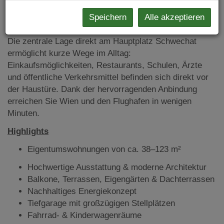
jeder Jahreszeit und bietet gleichzeitig zukunftssichere
Speichern
Alle akzeptieren
Energieeffizienz.
Die zentrale Lage direkt am Hauptplatz Schwechat
ermöglicht kurze Wege im Alltag:
Einkaufsmöglichkeiten, Restaurants, Schulen, Ärzte
und öffentliche Verkehrsmittel befinden sich direkt vor
der Haustüre. Dank der hervorragenden Anbindung
erreichen Sie Wien und den Flughafen in wenigen
Minuten.
Highlights
Eigentumswohnungen von ca. 38–123 m²
Hochwertige Ausstattung & moderne Architektur
Balkone, Terrassen, Eigengärten & Dachterrassen
Nachhaltiges Energiekonzept
Tiefgarage mit großzügigen Stellplätzen
Fahrrad- & Kinderwagenräume