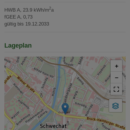
2
HWB
A, 23.9 kWh/m
a
fGEE
A, 0,73
gültig bis
19.12.2033
Lageplan
+
−