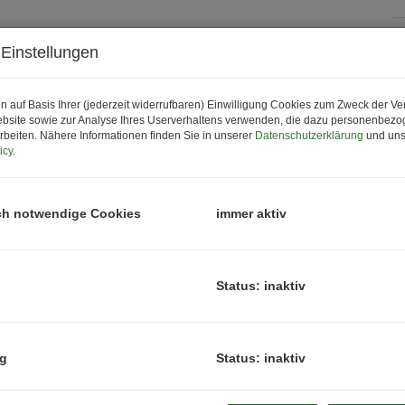
Einstellungen
P
K
n auf Basis Ihrer (jederzeit widerrufbaren) Einwilligung Cookies zum Zweck der V
bsite sowie zur Analyse Ihres Userverhaltens verwenden, die dazu personenbez
rbeiten. Nähere Informationen finden Sie in unserer
Datenschutzerklärung
und uns
P
icy
.
G
G
ch notwendige Cookies
immer aktiv
B
Status: inaktiv
O
Z
ng
Status: inaktiv
V
O