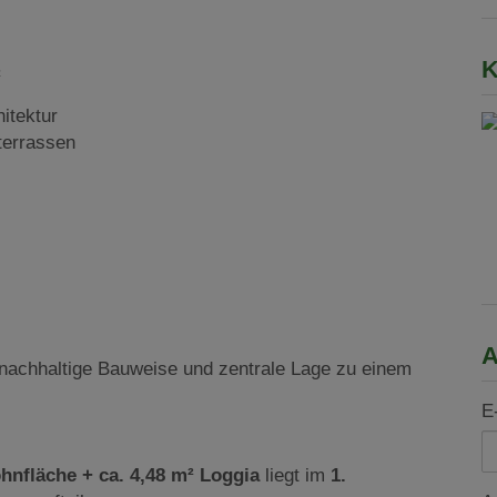
K
²
itektur
terrassen
A
achhaltige Bauweise und zentrale Lage zu einem
E
hnfläche + ca. 4,48 m² Loggia
liegt
im
1.