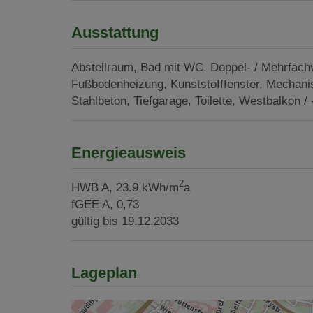
Ausstattung
Abstellraum
Bad mit WC
Doppel- / Mehrfach
Fußbodenheizung
Kunststofffenster
Mechanis
Stahlbeton
Tiefgarage
Toilette
Westbalkon / 
Energieausweis
2
HWB
A, 23.9 kWh/m
a
fGEE
A, 0,73
gültig bis
19.12.2033
Lageplan