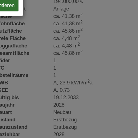
aufpreis
194.000,00 €
ptieren
utzungsart
Anlage
2
läche
ca. 41,38 m
2
ohnfläche
ca. 41,38 m
2
utzfläche
ca. 45,86 m
2
reie Fläche
ca. 4,48 m
2
oggiafläche
ca. 4,48 m
2
esamtfläche
ca. 45,86 m
äder
1
C
1
bstellräume
1
2
WB
A, 23.9 kWh/m
a
GEE
A, 0,73
ültig bis
19.12.2033
aujahr
2028
auart
Neubau
ustand
Erstbezug
auszustand
Erstbezug
eziehbar
2028