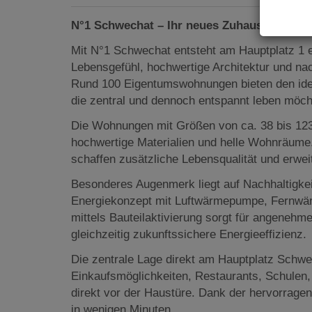
N°1 Schwechat – Ihr neues Zuhause im Her
Mit N°1 Schwechat entsteht am Hauptplatz 1 
Lebensgefühl, hochwertige Architektur und na
Rund 100 Eigentumswohnungen bieten den idea
die zentral und dennoch entspannt leben möch
Die Wohnungen mit Größen von ca. 38 bis 12
hochwertige Materialien und helle Wohnräume
schaffen zusätzliche Lebensqualität und erwe
Besonderes Augenmerk liegt auf Nachhaltigke
Energiekonzept mit Luftwärmepumpe, Fernwär
mittels Bauteilaktivierung sorgt für angenehm
gleichzeitig zukunftssichere Energieeffizienz.
Die zentrale Lage direkt am Hauptplatz Schwe
Einkaufsmöglichkeiten, Restaurants, Schulen, 
direkt vor der Haustüre. Dank der hervorrage
in wenigen Minuten.