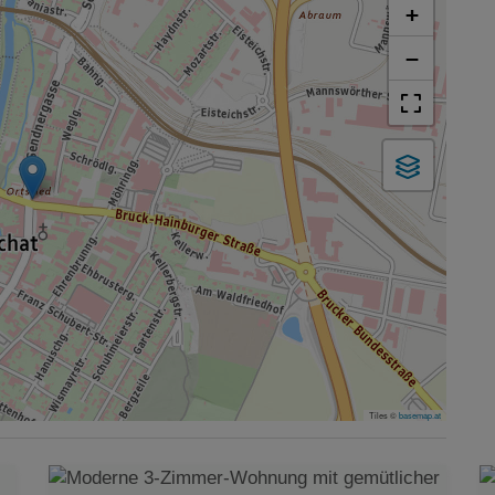
+
−
Tiles ©
basemap.at