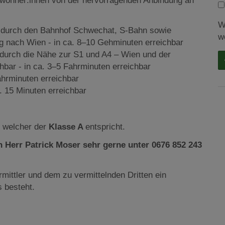
 Bewohner:innen von der hervorragenden Anbindung an
W
g durch den Bahnhof Schwechat, S-Bahn sowie
w
ng nach Wien - in ca. 8–10 Gehminuten erreichbar
durch die Nähe zur S1 und A4 – Wien und der
hbar - in ca. 3–5 Fahrminuten erreichbar
ahrminuten erreichbar
 15 Minuten erreichbar
, welcher der
Klasse A
entspricht.
 Herr Patrick Moser sehr gerne unter 0676 852 243
mittler und dem zu vermittelnden Dritten ein
s besteht.