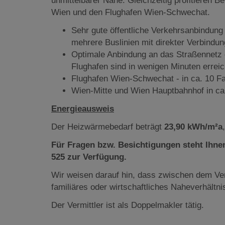
unmittelbarer Nähe. Gleichzeitig profitieren
Wien und den Flughafen Wien-Schwechat.
Sehr gute öffentliche Verkehrsanbindun
mehrere Buslinien mit direkter Verbindu
Optimale Anbindung an das Straßennetz 
Flughafen sind in wenigen Minuten erreic
Flughafen Wien-Schwechat - in ca. 10 F
Wien-Mitte und Wien Hauptbahnhof in ca.
Energieausweis
Der Heizwärmebedarf beträgt
23,90 kWh/m²a
Für Fragen bzw. Besichtigungen steht Ihnen
525 zur Verfügung.
Wir weisen darauf hin, dass zwischen dem Ver
familiäres oder wirtschaftliches Naheverhältni
Der Vermittler ist als Doppelmakler tätig.