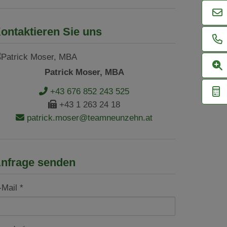
ontaktieren Sie uns
Patrick Moser, MBA
+43 676 852 243 525
+43 1 263 24 18
patrick.moser@teamneunzehn.at
nfrage senden
-Mail