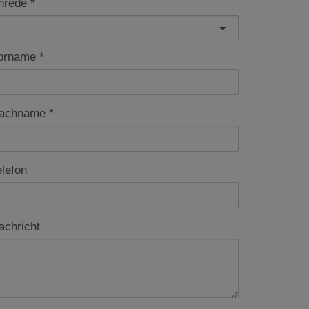
nrede
orname
achname
elefon
achricht