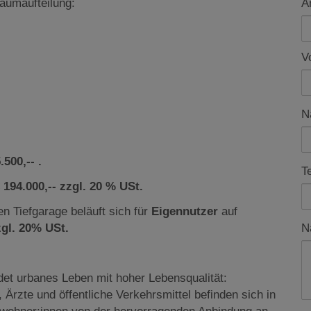
Raumaufteilung:
A
V
N
500,-- .
T
 194.000,-- zzgl. 20 % USt.
en Tiefgarage beläuft sich für
Eigennutzer
auf
zgl. 20% USt.
N
det urbanes Leben mit hoher Lebensqualität:
Ärzte und öffentliche Verkehrsmittel befinden sich in