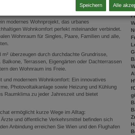
K
Speichern
Alle akze
N
zen der Stadt
F
ein modernes Wohnprojekt, das urbanes
W
chhaltigen Wohnkomfort perfekt miteinander verbindet.
N
len Wohnraum für Singles, Paare, Familien und alle,
F
ten.
L
G
3 m² überzeugen durch durchdachte Grundrisse,
B
. Balkone, Terrassen, Eigengärten oder Dachterrassen
W
itern den Wohnraum ins Freie.
A
it und modernem Wohnkomfort: Ein innovatives
H
me, Photovoltaikanlage sowie Heizung und Kühlung
f
es Raumklima zu jeder Jahreszeit und bietet
g
B
B
chat ermöglicht kurze Wege im Alltag:
Z
Ärzte und öffentliche Verkehrsmittel befinden sich
H
nden Anbindung erreichen Sie Wien und den Flughafen
B