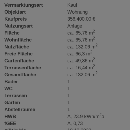
Vermarktungsart
Kauf
Objektart
Wohnung
Kaufpreis
356.400,00 €
Nutzungsart
Anlage
2
Fläche
ca. 65,76 m
2
Wohnfläche
ca. 65,76 m
2
Nutzfläche
ca. 132,06 m
2
Freie Fläche
ca. 66,3 m
2
Gartenfläche
ca. 49,86 m
2
Terrassenfläche
ca. 16,44 m
2
Gesamtfläche
ca. 132,06 m
Bäder
1
WC
1
Terrassen
1
Gärten
1
Abstellräume
1
2
HWB
A, 23.9 kWh/m
a
fGEE
A, 0,73