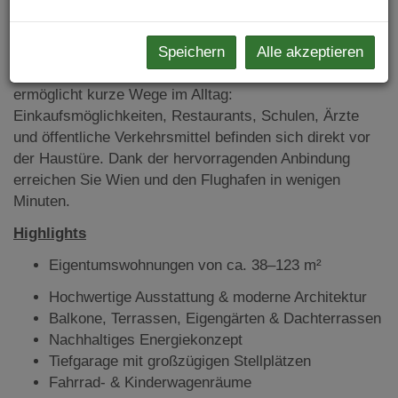
jeder Jahreszeit und bietet gleichzeitig zukunftssichere
Energieeffizienz.
Speichern
Alle akzeptieren
Die zentrale Lage direkt am Hauptplatz Schwechat
ermöglicht kurze Wege im Alltag:
Einkaufsmöglichkeiten, Restaurants, Schulen, Ärzte
und öffentliche Verkehrsmittel befinden sich direkt vor
der Haustüre. Dank der hervorragenden Anbindung
erreichen Sie Wien und den Flughafen in wenigen
Minuten.
Highlights
Eigentumswohnungen von ca. 38–123 m²
Hochwertige Ausstattung & moderne Architektur
Balkone, Terrassen, Eigengärten & Dachterrassen
Nachhaltiges Energiekonzept
Tiefgarage mit großzügigen Stellplätzen
Fahrrad- & Kinderwagenräume