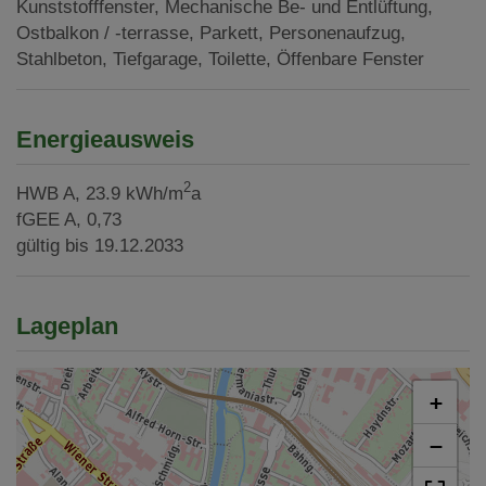
Kunststofffenster
Mechanische Be- und Entlüftung
Ostbalkon / -terrasse
Parkett
Personenaufzug
Stahlbeton
Tiefgarage
Toilette
Öffenbare Fenster
Energieausweis
2
HWB
A, 23.9 kWh/m
a
fGEE
A, 0,73
gültig bis
19.12.2033
Lageplan
+
−