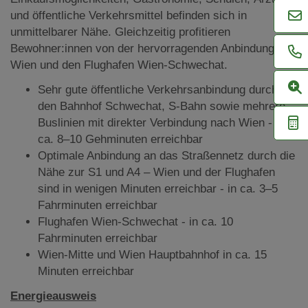
und öffentliche Verkehrsmittel befinden sich in
unmittelbarer Nähe. Gleichzeitig profitieren
Bewohner:innen von der hervorragenden Anbindung an
Wien und den Flughafen Wien-Schwechat.
Sehr gute öffentliche Verkehrsanbindung durch
den Bahnhof Schwechat, S-Bahn sowie mehrere
Buslinien mit direkter Verbindung nach Wien - in
ca. 8–10 Gehminuten erreichbar
Optimale Anbindung an das Straßennetz durch die
Nähe zur S1 und A4 – Wien und der Flughafen
sind in wenigen Minuten erreichbar - in ca. 3–5
Fahrminuten erreichbar
Flughafen Wien-Schwechat - in ca. 10
Fahrminuten erreichbar
Wien-Mitte und Wien Hauptbahnhof in ca. 15
Minuten erreichbar
Energieausweis