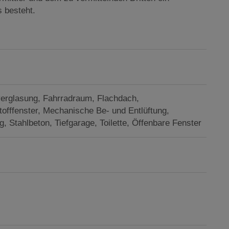
s besteht.
verglasung
Fahrradraum
Flachdach
offfenster
Mechanische Be- und Entlüftung
g
Stahlbeton
Tiefgarage
Toilette
Öffenbare Fenster