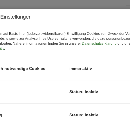
Einstellungen
P
K
n auf Basis Ihrer (jederzeit widerrufbaren) Einwilligung Cookies zum Zweck der V
bsite sowie zur Analyse Ihres Userverhaltens verwenden, die dazu personenbez
rbeiten. Nähere Informationen finden Sie in unserer
Datenschutzerklärung
und uns
P
icy
.
G
G
ch notwendige Cookies
immer aktiv
B
Status: inaktiv
O
Z
ng
Status: inaktiv
V
O