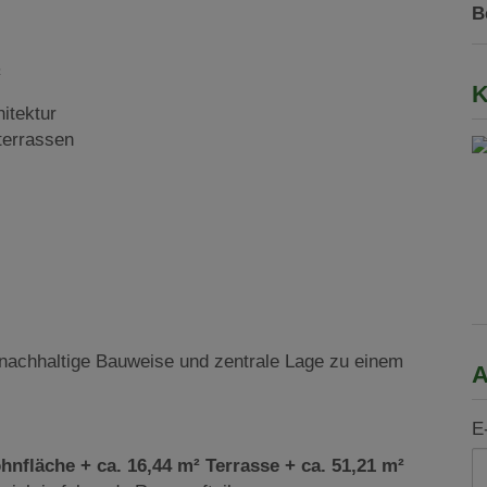
B
²
K
itektur
terrassen
achhaltige Bauweise und zentrale Lage zu einem
A
E
hnfläche + ca. 16,44 m² Terrasse + ca. 51,21 m²