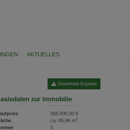
UNGEN
AKTUELLES
Download Expose
asisdaten zur Immobilie
aufpreis
358.000,00 €
2
läche
ca. 65,96 m
immer
3