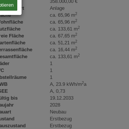
aufpreis
358.000,00 €
ptieren
utzungsart
Anlage
2
läche
ca. 65,96 m
2
ohnfläche
ca. 65,96 m
2
utzfläche
ca. 133,61 m
2
reie Fläche
ca. 67,65 m
2
artenfläche
ca. 51,21 m
2
errassenfläche
ca. 16,44 m
2
esamtfläche
ca. 133,61 m
äder
1
C
1
bstellräume
1
2
WB
A, 23.9 kWh/m
a
GEE
A, 0,73
ültig bis
19.12.2033
aujahr
2028
auart
Neubau
ustand
Erstbezug
auszustand
Erstbezug