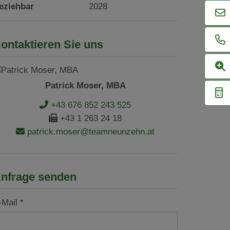
eziehbar
2028
ontaktieren Sie uns
Patrick Moser, MBA
+43 676 852 243 525
+43 1 263 24 18
patrick.moser@teamneunzehn.at
nfrage senden
-Mail