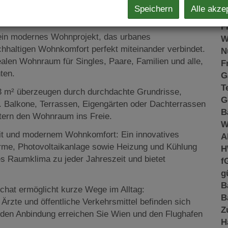
K
Speichern
Alle akze
N
zen der Stadt
F
ein modernes Wohnprojekt, das urbanes
W
chhaltigen Wohnkomfort perfekt miteinander verbindet.
N
len Wohnraum für Singles, Paare, Familien und alle,
F
ten.
G
T
3 m² überzeugen durch durchdachte Grundrisse,
G
. Balkone, Terrassen, Eigengärten oder Dachterrassen
B
itern den Wohnraum ins Freie.
W
it und modernem Wohnkomfort: Ein innovatives
A
me, Photovoltaikanlage sowie Heizung und Kühlung
H
es Raumklima zu jeder Jahreszeit und bietet
f
g
B
chat ermöglicht kurze Wege im Alltag:
B
Ärzte und öffentliche Verkehrsmittel befinden sich
Z
nden Anbindung erreichen Sie Wien und den Flughafen
H