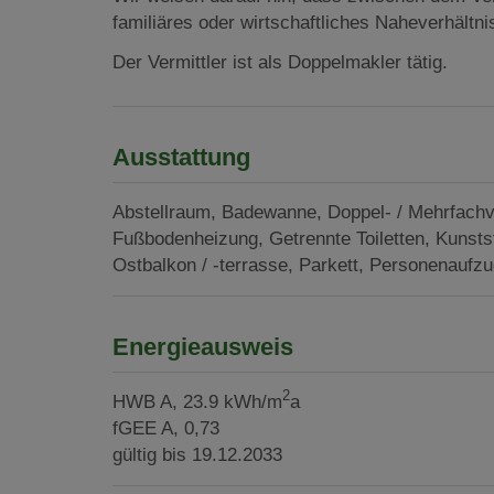
familiäres oder wirtschaftliches Naheverhältni
Der Vermittler ist als Doppelmakler tätig.
Ausstattung
Abstellraum
Badewanne
Doppel- / Mehrfach
Fußbodenheizung
Getrennte Toiletten
Kunstst
Ostbalkon / -terrasse
Parkett
Personenaufzu
Energieausweis
2
HWB
A, 23.9 kWh/m
a
fGEE
A, 0,73
gültig bis
19.12.2033