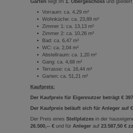
Garten
liegt
im
1. Obergeschoss
und gliedert
Vorraum: ca. 4,29 m²
Wohnküche: ca. 23,89 m²
Zimmer 1: ca. 13,13 m²
Zimmer 2: ca. 10,26 m²
Bad: ca. 6,47 m²
WC: ca. 2,04 m²
Abstellraum: ca. 1,20 m²
Gang: ca. 4,68 m²
Terrasse: ca. 16,44 m²
Garten: ca. 51,21 m²
Kaufpreis:
Der Kaufpreis für Eigennutzer beträgt € 397.
Der Kaufpreis beläuft sich für Anleger auf €
Der Preis eines
Stellplatzes
in der hauseigen
26.500,-- €
und für
Anleger
auf
23.587,50 € z