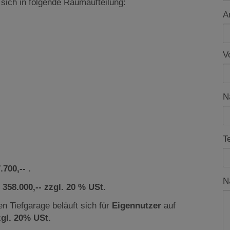
 sich in folgende Raumaufteilung:
A
V
N
T
700,-- .
N
 358.000,-- zzgl. 20 % USt.
en Tiefgarage beläuft sich für
Eigennutzer
auf
zgl. 20% USt.