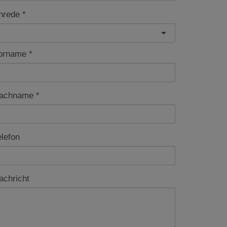
nrede
orname
achname
elefon
achricht