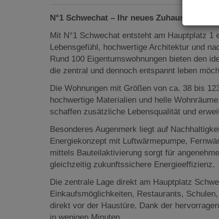
N°1 Schwechat – Ihr neues Zuhause im Her
Mit N°1 Schwechat entsteht am Hauptplatz 1 
Lebensgefühl, hochwertige Architektur und na
Rund 100 Eigentumswohnungen bieten den idea
die zentral und dennoch entspannt leben möch
Die Wohnungen mit Größen von ca. 38 bis 12
hochwertige Materialien und helle Wohnräume
schaffen zusätzliche Lebensqualität und erwe
Besonderes Augenmerk liegt auf Nachhaltigke
Energiekonzept mit Luftwärmepumpe, Fernwär
mittels Bauteilaktivierung sorgt für angenehm
gleichzeitig zukunftssichere Energieeffizienz.
Die zentrale Lage direkt am Hauptplatz Schwe
Einkaufsmöglichkeiten, Restaurants, Schulen, 
direkt vor der Haustüre. Dank der hervorrage
in wenigen Minuten.