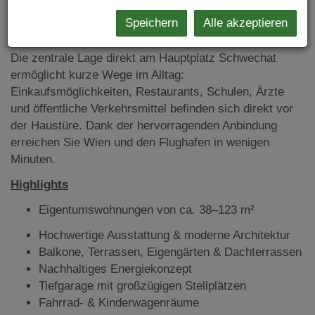
jeder Jahreszeit und bietet gleichzeitig zukunftssichere
Speichern
Alle akzeptieren
Energieeffizienz.
Die zentrale Lage direkt am Hauptplatz Schwechat
ermöglicht kurze Wege im Alltag:
Einkaufsmöglichkeiten, Restaurants, Schulen, Ärzte
und öffentliche Verkehrsmittel befinden sich direkt vor
der Haustüre. Dank der hervorragenden Anbindung
erreichen Sie Wien und den Flughafen in wenigen
Minuten.
Highlights
Eigentumswohnungen von ca. 38–123 m²
Hochwertige Ausstattung & moderne Architektur
Balkone, Terrassen, Eigengärten & Dachterrassen
Nachhaltiges Energiekonzept
Tiefgarage mit großzügigen Stellplätzen
Fahrrad- & Kinderwagenräume