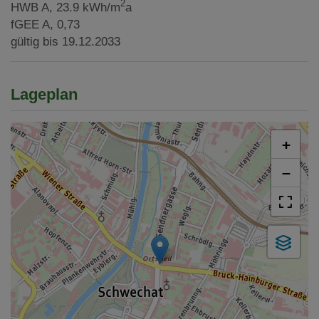
2
HWB
A, 23.9 kWh/m
a
fGEE
A, 0,73
gültig bis
19.12.2033
Lageplan
+
−