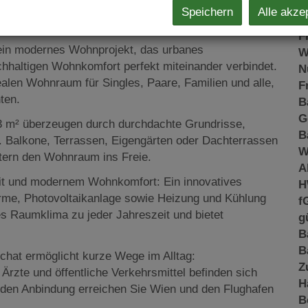
K
Speichern
Alle akze
N
zen der Stadt
F
ein modernes Wohnprojekt, das urbanes
W
chhaltigen Wohnkomfort perfekt miteinander verbindet.
N
len Wohnraum für Singles, Paare, Familien und alle,
F
ten.
B
G
3 m² überzeugen durch durchdachte Grundrisse,
B
. Balkone, Terrassen, Eigengärten oder Dachterrassen
W
itern den Wohnraum ins Freie.
A
it und modernem Wohnkomfort: Ein innovatives
H
me, Photovoltaikanlage sowie Heizung und Kühlung
f
es Raumklima zu jeder Jahreszeit und bietet
g
B
B
chat ermöglicht kurze Wege im Alltag:
Z
Ärzte und öffentliche Verkehrsmittel befinden sich
H
nden Anbindung erreichen Sie Wien und den Flughafen
B