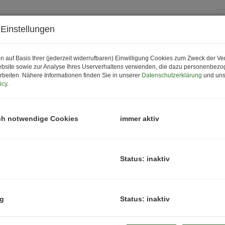
Einstellungen
P
K
n auf Basis Ihrer (jederzeit widerrufbaren) Einwilligung Cookies zum Zweck der V
bsite sowie zur Analyse Ihres Userverhaltens verwenden, die dazu personenbez
rbeiten. Nähere Informationen finden Sie in unserer
Datenschutzerklärung
und uns
P
icy
.
G
G
ch notwendige Cookies
immer aktiv
B
Status: inaktiv
O
Z
ng
Status: inaktiv
V
O