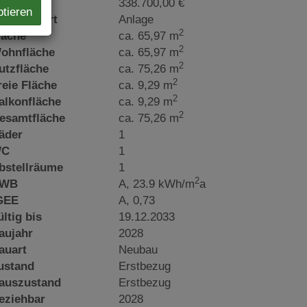
aufpreis
338.700,00 €
ptieren
utzungsart
Anlage
2
läche
ca. 65,97 m
2
ohnfläche
ca. 65,97 m
2
utzfläche
ca. 75,26 m
2
reie Fläche
ca. 9,29 m
2
alkonfläche
ca. 9,29 m
2
esamtfläche
ca. 75,26 m
äder
1
C
1
bstellräume
1
2
WB
A, 23.9 kWh/m
a
GEE
A, 0,73
ültig bis
19.12.2033
aujahr
2028
auart
Neubau
ustand
Erstbezug
auszustand
Erstbezug
eziehbar
2028