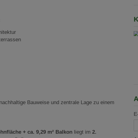
K
²
itektur
terrassen
A
achhaltige Bauweise und zentrale Lage zu einem
E
hnfläche + ca. 9,29 m² Balkon
liegt
im
2.