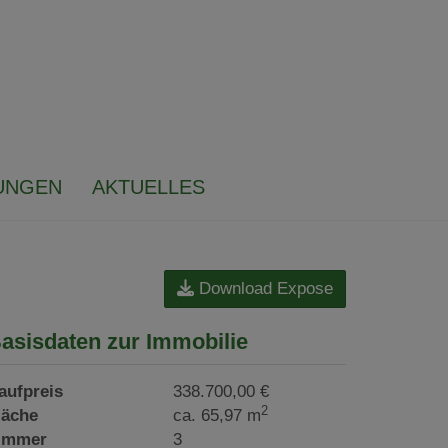
UNGEN
AKTUELLES
Download Expose
asisdaten zur Immobilie
aufpreis
338.700,00 €
2
läche
ca. 65,97 m
immer
3