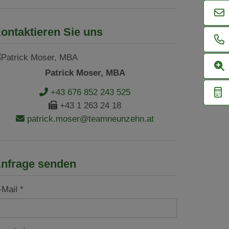
ontaktieren Sie uns
Patrick Moser, MBA
+43 676 852 243 525
+43 1 263 24 18
patrick.moser@teamneunzehn.at
nfrage senden
-Mail