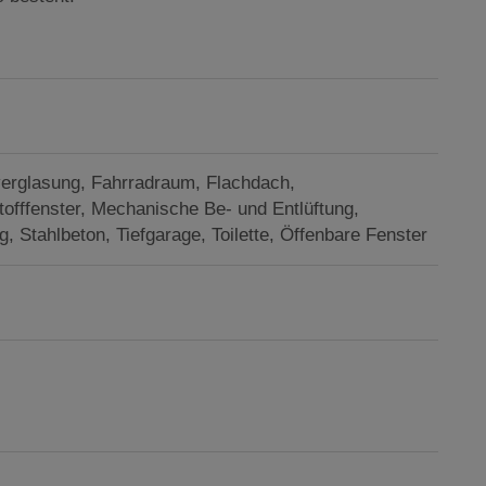
verglasung
Fahrradraum
Flachdach
offfenster
Mechanische Be- und Entlüftung
g
Stahlbeton
Tiefgarage
Toilette
Öffenbare Fenster