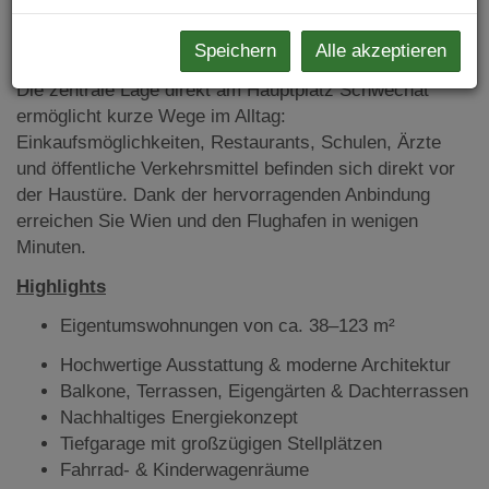
jeder Jahreszeit und bietet gleichzeitig zukunftssichere
Energieeffizienz.
Speichern
Alle akzeptieren
Die zentrale Lage direkt am Hauptplatz Schwechat
ermöglicht kurze Wege im Alltag:
Einkaufsmöglichkeiten, Restaurants, Schulen, Ärzte
und öffentliche Verkehrsmittel befinden sich direkt vor
der Haustüre. Dank der hervorragenden Anbindung
erreichen Sie Wien und den Flughafen in wenigen
Minuten.
Highlights
Eigentumswohnungen von ca. 38–123 m²
Hochwertige Ausstattung & moderne Architektur
Balkone, Terrassen, Eigengärten & Dachterrassen
Nachhaltiges Energiekonzept
Tiefgarage mit großzügigen Stellplätzen
Fahrrad- & Kinderwagenräume