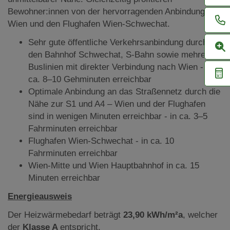
Bewohner:innen von der hervorragenden Anbindung an
Wien und den Flughafen Wien-Schwechat.
Sehr gute öffentliche Verkehrsanbindung durch
den Bahnhof Schwechat, S-Bahn sowie mehrere
Buslinien mit direkter Verbindung nach Wien - in
ca. 8–10 Gehminuten erreichbar
Optimale Anbindung an das Straßennetz durch die
Nähe zur S1 und A4 – Wien und der Flughafen
sind in wenigen Minuten erreichbar - in ca. 3–5
Fahrminuten erreichbar
Flughafen Wien-Schwechat - in ca. 10
Fahrminuten erreichbar
Wien-Mitte und Wien Hauptbahnhof in ca. 15
Minuten erreichbar
Energieausweis
Der Heizwärmebedarf beträgt
23,90 kWh/m²a
, welcher
der
Klasse A
entspricht.