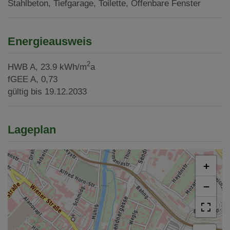
Stahlbeton
Tiefgarage
Toilette
Öffenbare Fenster
Energieausweis
2
HWB
A, 23.9 kWh/m
a
fGEE
A, 0,73
gültig bis
19.12.2033
Lageplan
+
−