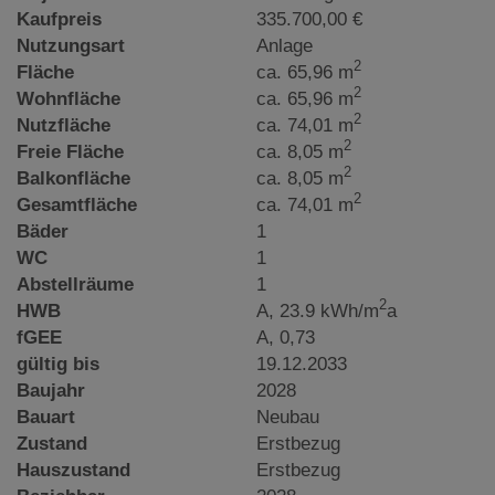
Kaufpreis
335.700,00 €
Nutzungsart
Anlage
2
Fläche
ca. 65,96 m
2
Wohnfläche
ca. 65,96 m
2
Nutzfläche
ca. 74,01 m
2
Freie Fläche
ca. 8,05 m
2
Balkonfläche
ca. 8,05 m
2
Gesamtfläche
ca. 74,01 m
Bäder
1
WC
1
Abstellräume
1
2
HWB
A, 23.9 kWh/m
a
fGEE
A, 0,73
gültig bis
19.12.2033
Baujahr
2028
Bauart
Neubau
Zustand
Erstbezug
Hauszustand
Erstbezug