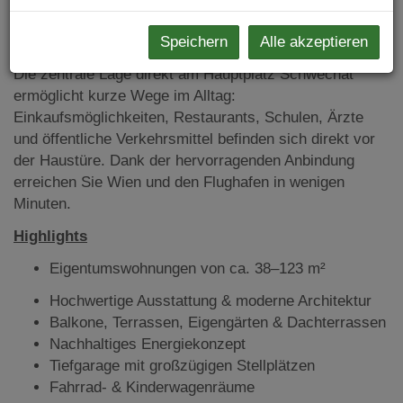
jeder Jahreszeit und bietet gleichzeitig zukunftssichere
Energieeffizienz.
Speichern
Alle akzeptieren
Die zentrale Lage direkt am Hauptplatz Schwechat
ermöglicht kurze Wege im Alltag:
Einkaufsmöglichkeiten, Restaurants, Schulen, Ärzte
und öffentliche Verkehrsmittel befinden sich direkt vor
der Haustüre. Dank der hervorragenden Anbindung
erreichen Sie Wien und den Flughafen in wenigen
Minuten.
Highlights
Eigentumswohnungen von ca. 38–123 m²
Hochwertige Ausstattung & moderne Architektur
Balkone, Terrassen, Eigengärten & Dachterrassen
Nachhaltiges Energiekonzept
Tiefgarage mit großzügigen Stellplätzen
Fahrrad- & Kinderwagenräume