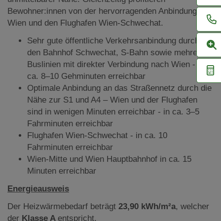
Bewohner:innen von der hervorragenden Anbindung an
Wien und den Flughafen Wien-Schwechat.
Sehr gute öffentliche Verkehrsanbindung durch
den Bahnhof Schwechat, S-Bahn sowie mehrere
Buslinien mit direkter Verbindung nach Wien - in
ca. 8–10 Gehminuten erreichbar
Optimale Anbindung an das Straßennetz durch die
Nähe zur S1 und A4 – Wien und der Flughafen
sind in wenigen Minuten erreichbar - in ca. 3–5
Fahrminuten erreichbar
Flughafen Wien-Schwechat - in ca. 10
Fahrminuten erreichbar
Wien-Mitte und Wien Hauptbahnhof in ca. 15
Minuten erreichbar
Energieausweis
Der Heizwärmebedarf beträgt
23,90 kWh/m²a
, welcher
der
Klasse A
entspricht.