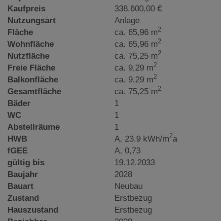
Kaufpreis
338.600,00 €
Nutzungsart
Anlage
2
Fläche
ca. 65,96 m
2
Wohnfläche
ca. 65,96 m
2
Nutzfläche
ca. 75,25 m
2
Freie Fläche
ca. 9,29 m
2
Balkonfläche
ca. 9,29 m
2
Gesamtfläche
ca. 75,25 m
Bäder
1
WC
1
Abstellräume
1
2
HWB
A, 23.9 kWh/m
a
fGEE
A, 0,73
gültig bis
19.12.2033
Baujahr
2028
Bauart
Neubau
Zustand
Erstbezug
Hauszustand
Erstbezug