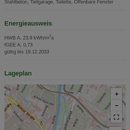
Stahlbeton
Tiefgarage
Toilette
Öffenbare Fenster
Energieausweis
2
HWB
A, 23.9 kWh/m
a
fGEE
A, 0,73
gültig bis
19.12.2033
Lageplan
+
−