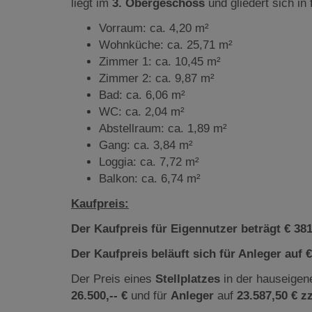
liegt
im
3. Obergeschoss
und gliedert sich in
Vorraum: ca. 4,20 m²
Wohnküche: ca. 25,71 m²
Zimmer 1: ca. 10,45 m²
Zimmer 2: ca. 9,87 m²
Bad: ca. 6,06 m²
WC: ca. 2,04 m²
Abstellraum: ca. 1,89 m²
Gang: ca. 3,84 m²
Loggia: ca. 7,72 m²
Balkon: ca. 6,74 m²
Kaufpreis:
Der Kaufpreis für Eigennutzer beträgt € 381.
Der Kaufpreis beläuft sich für Anleger auf €
Der Preis eines
Stellplatzes
in der hauseigen
26.500,-- €
und für
Anleger
auf
23.587,50 € z