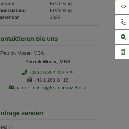
ustand
Erstbezug
auszustand
Erstbezug
eziehbar
2028
ontaktieren Sie uns
Patrick Moser, MBA
+43 676 852 243 525
+43 1 263 24 18
patrick.moser@teamneunzehn.at
nfrage senden
-Mail