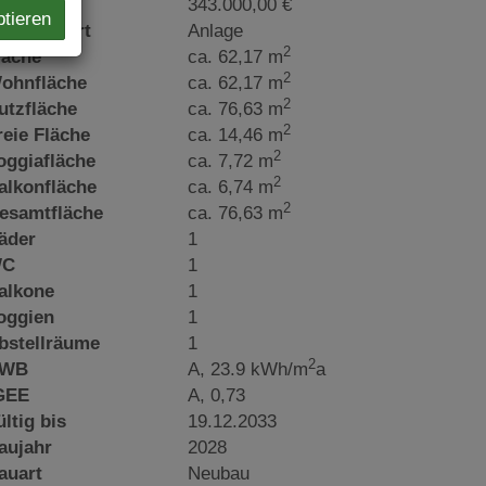
aufpreis
343.000,00 €
ptieren
utzungsart
Anlage
2
läche
ca. 62,17 m
2
ohnfläche
ca. 62,17 m
2
utzfläche
ca. 76,63 m
2
reie Fläche
ca. 14,46 m
2
oggiafläche
ca. 7,72 m
2
alkonfläche
ca. 6,74 m
2
esamtfläche
ca. 76,63 m
äder
1
C
1
alkone
1
oggien
1
bstellräume
1
2
WB
A, 23.9 kWh/m
a
GEE
A, 0,73
ültig bis
19.12.2033
aujahr
2028
auart
Neubau