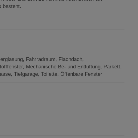
s besteht.
verglasung
Fahrradraum
Flachdach
offfenster
Mechanische Be- und Entlüftung
Parkett
rasse
Tiefgarage
Toilette
Öffenbare Fenster