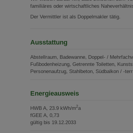
familiäres oder wirtschaftliches Naheverhältni
Der Vermittler ist als Doppelmakler tätig.
Ausstattung
Abstellraum
Badewanne
Doppel- / Mehrfach
Fußbodenheizung
Getrennte Toiletten
Kunstst
Personenaufzug
Stahlbeton
Südbalkon / -ter
Energieausweis
2
HWB
A, 23.9 kWh/m
a
fGEE
A, 0,73
gültig bis
19.12.2033