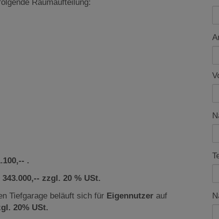
 folgende Raumaufteilung:
A
V
N
T
100,-- .
 343.000,-- zzgl. 20 % USt.
en Tiefgarage beläuft sich für
Eigennutzer
auf
N
zgl. 20% USt.