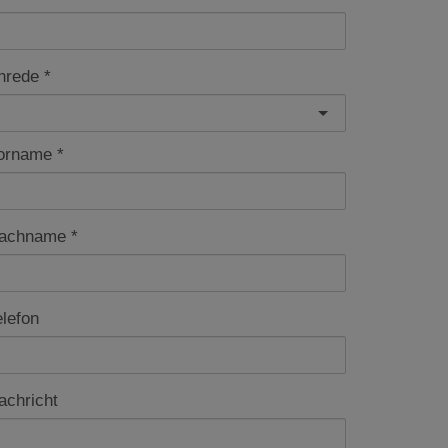
nrede
orname
achname
elefon
achricht