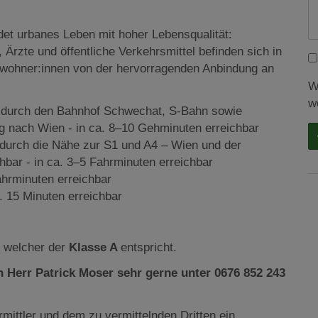
det urbanes Leben mit hoher Lebensqualität:
Ärzte und öffentliche Verkehrsmittel befinden sich in
 Bewohner:innen von der hervorragenden Anbindung an
W
w
g durch den Bahnhof Schwechat, S-Bahn sowie
ng nach Wien - in ca. 8–10 Gehminuten erreichbar
durch die Nähe zur S1 und A4 – Wien und der
hbar - in ca. 3–5 Fahrminuten erreichbar
ahrminuten erreichbar
 15 Minuten erreichbar
, welcher der
Klasse A
entspricht.
 Herr Patrick Moser sehr gerne unter 0676 852 243
mittler und dem zu vermittelnden Dritten ein