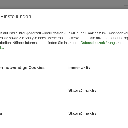
Einstellungen
P
K
n auf Basis Ihrer (jederzeit widerrufbaren) Einwilligung Cookies zum Zweck der V
bsite sowie zur Analyse Ihres Userverhaltens verwenden, die dazu personenbez
rbeiten. Nähere Informationen finden Sie in unserer
Datenschutzerklärung
und uns
P
icy
.
G
G
ch notwendige Cookies
immer aktiv
B
Status: inaktiv
O
Z
ng
Status: inaktiv
V
O