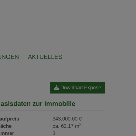
UNGEN
AKTUELLES
Download Expose
asisdaten zur Immobilie
aufpreis
343.000,00 €
2
läche
ca. 62,17 m
immer
3