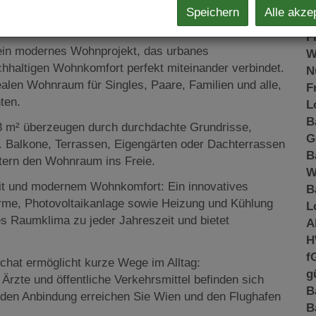
K
Speichern
Alle akze
N
zen der Stadt
F
ein modernes Wohnprojekt, das urbanes
W
chhaltigen Wohnkomfort perfekt miteinander verbindet.
N
len Wohnraum für Singles, Paare, Familien und alle,
F
ten.
L
B
3 m² überzeugen durch durchdachte Grundrisse,
G
. Balkone, Terrassen, Eigengärten oder Dachterrassen
B
itern den Wohnraum ins Freie.
W
it und modernem Wohnkomfort: Ein innovatives
B
me, Photovoltaikanlage sowie Heizung und Kühlung
L
es Raumklima zu jeder Jahreszeit und bietet
A
H
f
chat ermöglicht kurze Wege im Alltag:
g
Ärzte und öffentliche Verkehrsmittel befinden sich
B
nden Anbindung erreichen Sie Wien und den Flughafen
B