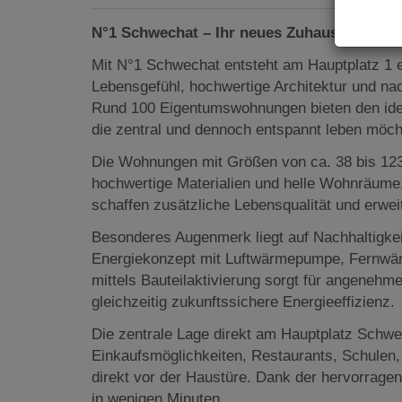
N°1 Schwechat – Ihr neues Zuhause im Her
Mit N°1 Schwechat entsteht am Hauptplatz 1 
Lebensgefühl, hochwertige Architektur und na
Rund 100 Eigentumswohnungen bieten den idea
die zentral und dennoch entspannt leben möch
Die Wohnungen mit Größen von ca. 38 bis 12
hochwertige Materialien und helle Wohnräume
schaffen zusätzliche Lebensqualität und erwe
Besonderes Augenmerk liegt auf Nachhaltigke
Energiekonzept mit Luftwärmepumpe, Fernwär
mittels Bauteilaktivierung sorgt für angenehm
gleichzeitig zukunftssichere Energieeffizienz.
Die zentrale Lage direkt am Hauptplatz Schwe
Einkaufsmöglichkeiten, Restaurants, Schulen, 
direkt vor der Haustüre. Dank der hervorrage
in wenigen Minuten.