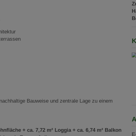
Z
H
B
²
itektur
terrassen
K
achhaltige Bauweise und zentrale Lage zu einem
A
hnfläche + ca. 7,72 m² Loggia + ca. 6,74 m² Balkon
E