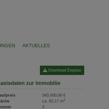
UNGEN
AKTUELLES
Download Expose
asisdaten zur Immobilie
aufpreis
343.000,00 €
2
läche
ca. 62,17 m
immer
3