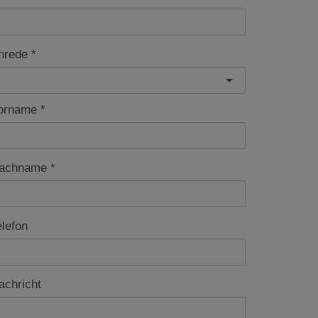
nrede
orname
achname
elefon
achricht