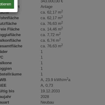
aufpreis
343.000,00 €
ptieren
utzungsart
Anlage
2
läche
ca. 62,17 m
2
ohnfläche
ca. 62,17 m
2
utzfläche
ca. 76,63 m
2
reie Fläche
ca. 14,46 m
2
oggiafläche
ca. 7,72 m
2
alkonfläche
ca. 6,74 m
2
esamtfläche
ca. 76,63 m
äder
1
C
1
alkone
1
oggien
1
bstellräume
1
2
WB
A, 23.9 kWh/m
a
GEE
A, 0,73
ültig bis
19.12.2033
aujahr
2028
auart
Neubau