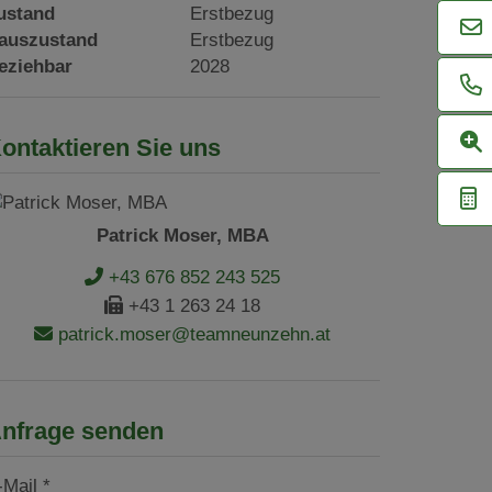
ustand
Erstbezug
auszustand
Erstbezug
eziehbar
2028
ontaktieren Sie uns
Patrick Moser, MBA
+43 676 852 243 525
+43 1 263 24 18
patrick.moser@teamneunzehn.at
nfrage senden
-Mail