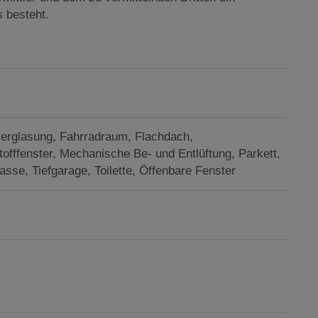
s besteht.
verglasung
Fahrradraum
Flachdach
offfenster
Mechanische Be- und Entlüftung
Parkett
rasse
Tiefgarage
Toilette
Öffenbare Fenster