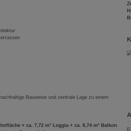
Z
H
B
²
itektur
terrassen
K
achhaltige Bauweise und zentrale Lage zu einem
A
hnfläche + ca. 7,72 m² Loggia + ca. 6,74 m² Balkon
E