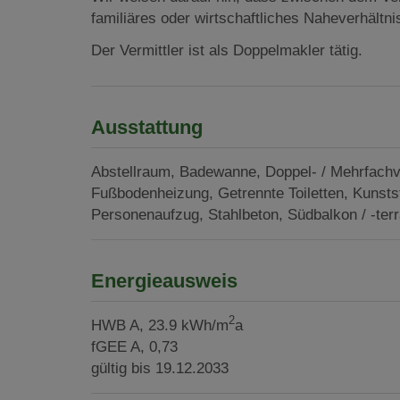
familiäres oder wirtschaftliches Naheverhältni
Der Vermittler ist als Doppelmakler tätig.
Ausstattung
Abstellraum
Badewanne
Doppel- / Mehrfach
Fußbodenheizung
Getrennte Toiletten
Kunstst
Personenaufzug
Stahlbeton
Südbalkon / -ter
Energieausweis
2
HWB
A, 23.9 kWh/m
a
fGEE
A, 0,73
gültig bis
19.12.2033