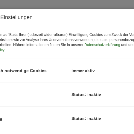
Einstellungen
P
K
n auf Basis Ihrer (jederzeit widerrufbaren) Einwilligung Cookies zum Zweck der V
bsite sowie zur Analyse Ihres Userverhaltens verwenden, die dazu personenbez
rbeiten. Nähere Informationen finden Sie in unserer
Datenschutzerklärung
und uns
P
icy
.
G
G
ch notwendige Cookies
immer aktiv
B
Status: inaktiv
O
Z
ng
Status: inaktiv
V
O