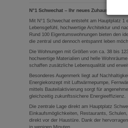
N°1 Schwechat – Ihr neues Zuhause im Her
Mit N°1 Schwechat entsteht am Hauptplatz 1 
Lebensgefühl, hochwertige Architektur und na
Rund 100 Eigentumswohnungen bieten den idea
die zentral und dennoch entspannt leben möch
Die Wohnungen mit Größen von ca. 38 bis 12
hochwertige Materialien und helle Wohnräume
schaffen zusätzliche Lebensqualität und erwe
Besonderes Augenmerk liegt auf Nachhaltigke
Energiekonzept mit Luftwärmepumpe, Fernwär
mittels Bauteilaktivierung sorgt für angenehm
gleichzeitig zukunftssichere Energieeffizienz.
Die zentrale Lage direkt am Hauptplatz Schwe
Einkaufsmöglichkeiten, Restaurants, Schulen, 
direkt vor der Haustüre. Dank der hervorrage
in wenigen Minuten.