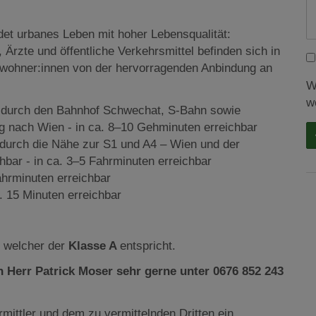
det urbanes Leben mit hoher Lebensqualität:
Ärzte und öffentliche Verkehrsmittel befinden sich in
 Bewohner:innen von der hervorragenden Anbindung an
W
w
g durch den Bahnhof Schwechat, S-Bahn sowie
ng nach Wien - in ca. 8–10 Gehminuten erreichbar
durch die Nähe zur S1 und A4 – Wien und der
hbar - in ca. 3–5 Fahrminuten erreichbar
ahrminuten erreichbar
 15 Minuten erreichbar
, welcher der
Klasse A
entspricht.
 Herr Patrick Moser sehr gerne unter 0676 852 243
mittler und dem zu vermittelnden Dritten ein