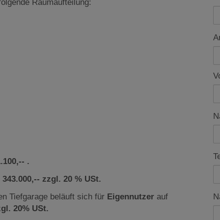
 folgende Raumaufteilung:
A
V
N
T
100,-- .
 343.000,-- zzgl. 20 % USt.
en Tiefgarage beläuft sich für
Eigennutzer
auf
N
zgl. 20% USt.