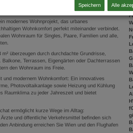
K
Speichern
Alle akze
N
zen der Stadt
F
ein modernes Wohnprojekt, das urbanes
W
chhaltigen Wohnkomfort perfekt miteinander verbindet.
N
len Wohnraum für Singles, Paare, Familien und alle,
F
ten.
L
B
3 m² überzeugen durch durchdachte Grundrisse,
G
. Balkone, Terrassen, Eigengärten oder Dachterrassen
B
itern den Wohnraum ins Freie.
W
it und modernem Wohnkomfort: Ein innovatives
B
me, Photovoltaikanlage sowie Heizung und Kühlung
L
es Raumklima zu jeder Jahreszeit und bietet
A
H
f
chat ermöglicht kurze Wege im Alltag:
g
Ärzte und öffentliche Verkehrsmittel befinden sich
B
nden Anbindung erreichen Sie Wien und den Flughafen
B