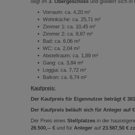
liegt
im
3. Obergeschoss
und gliedert sich in
Vorraum: ca. 4,20 m²
Wohnküche: ca. 25,71 m²
Zimmer 1: ca. 10,45 m²
Zimmer 2: ca. 9,87 m²
Bad: ca. 6,06 m²
WC: ca. 2,04 m²
Abstellraum: ca. 1,89 m²
Gang: ca. 3,84 m²
Loggia: ca. 7,72 m²
Balkon: ca. 6,74 m²
Kaufpreis:
Der Kaufpreis für Eigennutzer beträgt € 381.
Der Kaufpreis beläuft sich für Anleger auf €
Der Preis eines
Stellplatzes
in der hauseigen
26.500,-- €
und für
Anleger
auf
23.587,50 € z