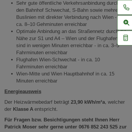
Sehr gute öffentliche Verkehrsanbindung durch
den Bahnhof Schwechat, S-Bahn sowie mehrere
Buslinien mit direkter Verbindung nach Wien - in
ca. 8–10 Gehminuten erreichbar
Optimale Anbindung an das Straßennetz durch die
Nähe zur S1 und A4 – Wien und der Flughafen
sind in wenigen Minuten erreichbar - in ca. 3–5
Fahrminuten erreichbar
Flughafen Wien-Schwechat - in ca. 10
Fahrminuten erreichbar
Wien-Mitte und Wien Hauptbahnhof in ca. 15
Minuten erreichbar
Energieausweis
Der Heizwärmebedarf beträgt
23,90 kWh/m²a
, welcher
der
Klasse A
entspricht.
Für Fragen bzw. Besichtigungen steht Ihnen Herr
Patrick Moser sehr gerne unter 0676 852 243 525 zur