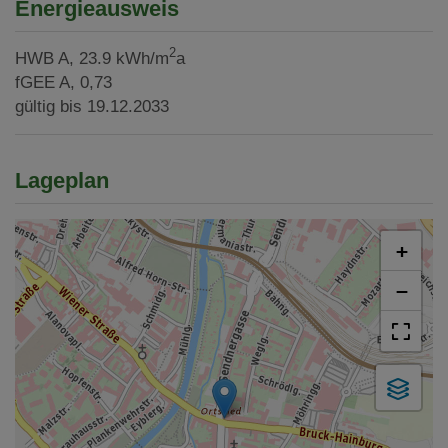
Energieausweis
2
HWB
A, 23.9 kWh/m
a
fGEE
A, 0,73
gültig bis
19.12.2033
Lageplan
+
−