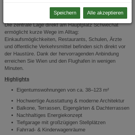
jeder Jahreszeit und bietet gleichzeitig zukunftssichere
Speichern
Alle akzeptieren
Energieeffizienz.
Die zentrale Lage direkt am Hauptplatz Schwechat
ermöglicht kurze Wege im Alltag:
Einkaufsmöglichkeiten, Restaurants, Schulen, Ärzte
und öffentliche Verkehrsmittel befinden sich direkt vor
der Haustüre. Dank der hervorragenden Anbindung
erreichen Sie Wien und den Flughafen in wenigen
Minuten.
Highlights
Eigentumswohnungen von ca. 38–123 m²
Hochwertige Ausstattung & moderne Architektur
Balkone, Terrassen, Eigengärten & Dachterrassen
Nachhaltiges Energiekonzept
Tiefgarage mit großzügigen Stellplätzen
Fahrrad- & Kinderwagenräume