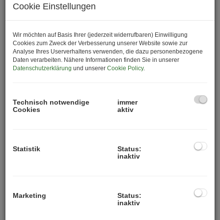
Cookie Einstellungen
Mit N°1 Schwechat entsteht am Hauptplatz 1 ein
modernes Wohnprojekt, das urbanes Lebensgefühl,
hochwertige Architektur und nachhaltigen Wohnkomfort
Wir möchten auf Basis Ihrer (jederzeit widerrufbaren) Einwilligung
perfekt miteinander verbindet. Rund 100
Cookies zum Zweck der Verbesserung unserer Website sowie zur
Analyse Ihres Userverhaltens verwenden, die dazu personenbezogene
Eigentumswohnungen bieten den idealen Wohnraum für
Daten verarbeiten. Nähere Informationen finden Sie in unserer
Singles, Paare, Familien und alle, die zentral und
Datenschutzerklärung
und unserer
Cookie Policy
.
dennoch entspannt leben möchten.
Die Wohnungen mit Größen von ca. 38 bis 123 m²
Technisch notwendige
immer
überzeugen durch durchdachte Grundrisse,
Cookies
aktiv
hochwertige Materialien und helle Wohnräume.
Balkone, Terrassen, Eigengärten oder Dachterrassen
schaffen zusätzliche Lebensqualität und erweitern den
Statistik
Status:
Wohnraum ins Freie.
inaktiv
Besonderes Augenmerk liegt auf Nachhaltigkeit und
modernem Wohnkomfort: Ein innovatives
Energiekonzept mit Luftwärmepumpe, Fernwärme,
Marketing
Status:
inaktiv
Photovoltaikanlage sowie Heizung und Kühlung mittels
Bauteilaktivierung sorgt für angenehmes Raumklima zu