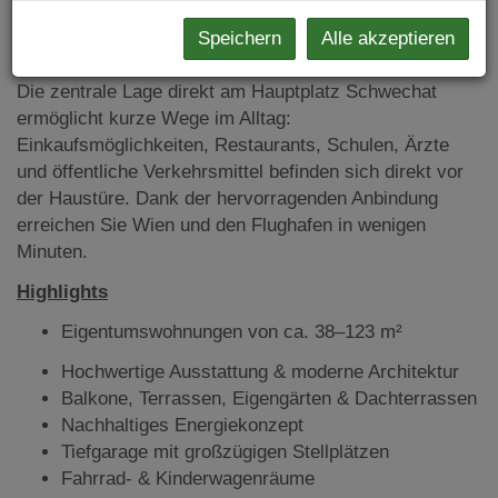
jeder Jahreszeit und bietet gleichzeitig zukunftssichere
Speichern
Alle akzeptieren
Energieeffizienz.
Die zentrale Lage direkt am Hauptplatz Schwechat
ermöglicht kurze Wege im Alltag:
Einkaufsmöglichkeiten, Restaurants, Schulen, Ärzte
und öffentliche Verkehrsmittel befinden sich direkt vor
der Haustüre. Dank der hervorragenden Anbindung
erreichen Sie Wien und den Flughafen in wenigen
Minuten.
Highlights
Eigentumswohnungen von ca. 38–123 m²
Hochwertige Ausstattung & moderne Architektur
Balkone, Terrassen, Eigengärten & Dachterrassen
Nachhaltiges Energiekonzept
Tiefgarage mit großzügigen Stellplätzen
Fahrrad- & Kinderwagenräume