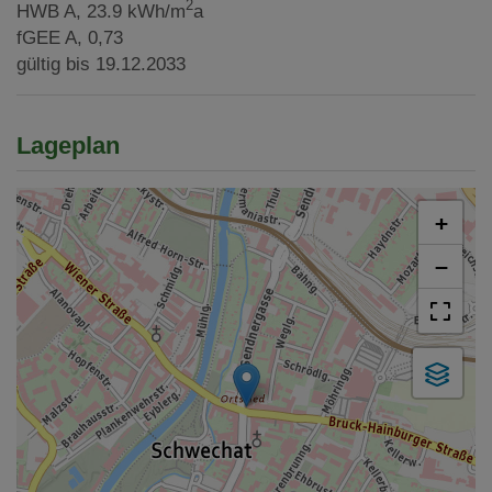
2
HWB
A, 23.9 kWh/m
a
fGEE
A, 0,73
gültig bis
19.12.2033
Lageplan
+
−