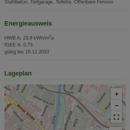
Stahlbeton
Tiefgarage
Toilette
Öffenbare Fenster
Energieausweis
2
HWB
A, 23.9 kWh/m
a
fGEE
A, 0,73
gültig bis
19.12.2033
Lageplan
+
−