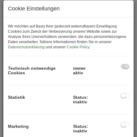
Mit N°1 Schwechat entsteht am Hauptplatz 1 ein
Cookie Einstellungen
modernes Wohnprojekt, das urbanes Lebensgefühl,
hochwertige Architektur und nachhaltigen Wohnkomfort
perfekt miteinander verbindet. Rund 100
Wir möchten auf Basis Ihrer (jederzeit widerrufbaren) Einwilligung
Cookies zum Zweck der Verbesserung unserer Website sowie zur
Eigentumswohnungen bieten den idealen Wohnraum für
Analyse Ihres Userverhaltens verwenden, die dazu personenbezogene
Singles, Paare, Familien und alle, die zentral und
Daten verarbeiten. Nähere Informationen finden Sie in unserer
Datenschutzerklärung
und unserer
Cookie Policy
.
dennoch entspannt leben möchten.
Die Wohnungen mit Größen von ca. 38 bis 123 m²
überzeugen durch durchdachte Grundrisse,
Technisch notwendige
immer
Cookies
aktiv
hochwertige Materialien und helle Wohnräume.
Balkone, Terrassen, Eigengärten oder Dachterrassen
schaffen zusätzliche Lebensqualität und erweitern den
Wohnraum ins Freie.
Statistik
Status:
inaktiv
Besonderes Augenmerk liegt auf Nachhaltigkeit und
modernem Wohnkomfort: Ein innovatives
Energiekonzept mit Luftwärmepumpe, Fernwärme,
Marketing
Status:
Photovoltaikanlage sowie Heizung und Kühlung mittels
inaktiv
Bauteilaktivierung sorgt für angenehmes Raumklima zu