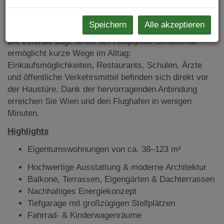
jeder Jahreszeit und bietet gleichzeitig zukunftssichere
Energieeffizienz.
Speichern
Alle akzeptieren
Die zentrale Lage direkt am Hauptplatz Schwechat
ermöglicht kurze Wege im Alltag:
Einkaufsmöglichkeiten, Restaurants, Schulen, Ärzte
und öffentliche Verkehrsmittel befinden sich direkt vor
der Haustüre. Dank der hervorragenden Anbindung
erreichen Sie Wien und den Flughafen in wenigen
Minuten.
Highlights
Eigentumswohnungen von ca. 38–123 m²
Hochwertige Ausstattung & moderne Architektur
Balkone, Terrassen, Eigengärten & Dachterrassen
Nachhaltiges Energiekonzept
Tiefgarage mit großzügigen Stellplätzen
Fahrrad- & Kinderwagenräume