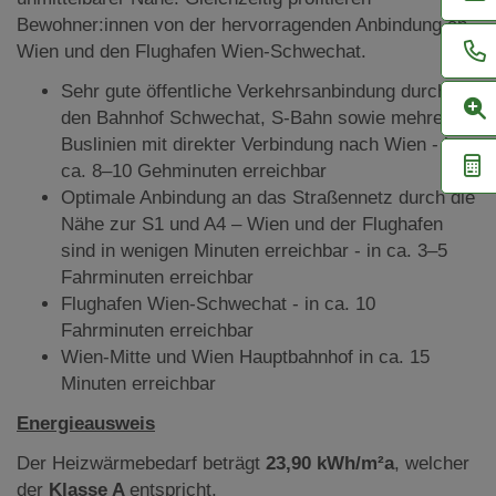
Bewohner:innen von der hervorragenden Anbindung an
Wien und den Flughafen Wien-Schwechat.
Sehr gute öffentliche Verkehrsanbindung durch
den Bahnhof Schwechat, S-Bahn sowie mehrere
Buslinien mit direkter Verbindung nach Wien - in
ca. 8–10 Gehminuten erreichbar
Optimale Anbindung an das Straßennetz durch die
Nähe zur S1 und A4 – Wien und der Flughafen
sind in wenigen Minuten erreichbar - in ca. 3–5
Fahrminuten erreichbar
Flughafen Wien-Schwechat - in ca. 10
Fahrminuten erreichbar
Wien-Mitte und Wien Hauptbahnhof in ca. 15
Minuten erreichbar
Energieausweis
Der Heizwärmebedarf beträgt
23,90 kWh/m²a
, welcher
der
Klasse A
entspricht.