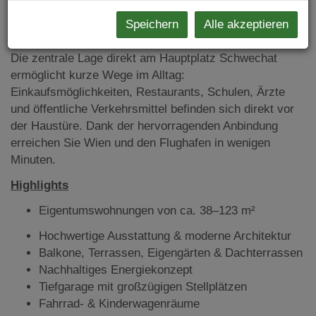
jeder Jahreszeit und bietet gleichzeitig zukunftssichere
Speichern
Alle akzeptieren
Energieeffizienz.
Die zentrale Lage direkt am Hauptplatz Schwechat
ermöglicht kurze Wege im Alltag:
Einkaufsmöglichkeiten, Restaurants, Schulen, Ärzte
und öffentliche Verkehrsmittel befinden sich direkt vor
der Haustüre. Dank der hervorragenden Anbindung
erreichen Sie Wien und den Flughafen in wenigen
Minuten.
Highlights
Eigentumswohnungen von ca. 38–123 m²
Hochwertige Ausstattung & moderne Architektur
Balkone, Terrassen, Eigengärten & Dachterrassen
Nachhaltiges Energiekonzept
Tiefgarage mit großzügigen Stellplätzen
Fahrrad- & Kinderwagenräume