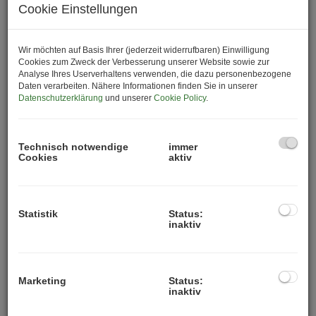
Cookie Einstellungen
Mit N°1 Schwechat entsteht am Hauptplatz 1 ein
modernes Wohnprojekt, das urbanes Lebensgefühl,
hochwertige Architektur und nachhaltigen Wohnkomfort
Wir möchten auf Basis Ihrer (jederzeit widerrufbaren) Einwilligung
perfekt miteinander verbindet. Rund 100
Cookies zum Zweck der Verbesserung unserer Website sowie zur
Analyse Ihres Userverhaltens verwenden, die dazu personenbezogene
Eigentumswohnungen bieten den idealen Wohnraum für
Daten verarbeiten. Nähere Informationen finden Sie in unserer
Singles, Paare, Familien und alle, die zentral und
Datenschutzerklärung
und unserer
Cookie Policy
.
dennoch entspannt leben möchten.
Die Wohnungen mit Größen von ca. 38 bis 123 m²
Technisch notwendige
immer
überzeugen durch durchdachte Grundrisse,
Cookies
aktiv
hochwertige Materialien und helle Wohnräume.
Balkone, Terrassen, Eigengärten oder Dachterrassen
schaffen zusätzliche Lebensqualität und erweitern den
Statistik
Status:
Wohnraum ins Freie.
inaktiv
Besonderes Augenmerk liegt auf Nachhaltigkeit und
modernem Wohnkomfort: Ein innovatives
Energiekonzept mit Luftwärmepumpe, Fernwärme,
Marketing
Status:
inaktiv
Photovoltaikanlage sowie Heizung und Kühlung mittels
Bauteilaktivierung sorgt für angenehmes Raumklima zu