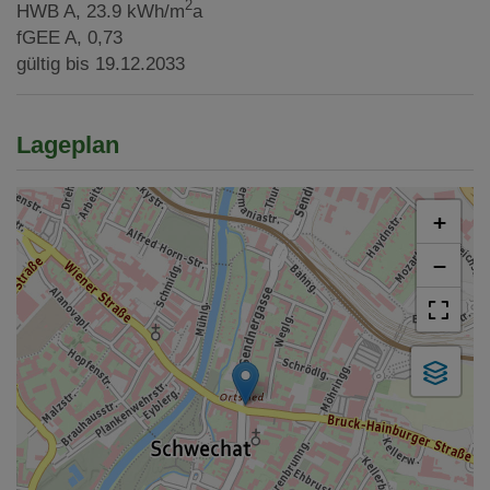
2
HWB
A, 23.9 kWh/m
a
fGEE
A, 0,73
gültig bis
19.12.2033
Lageplan
+
−