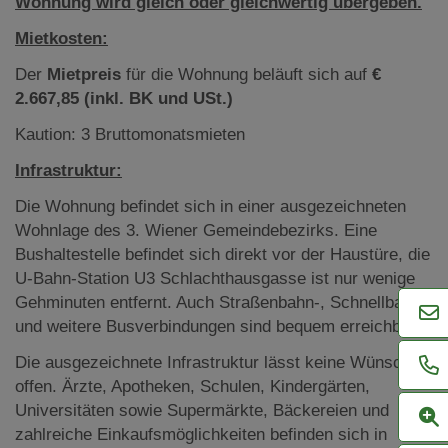
Wohnung wird gleich oder gleichwertig übergeben.
Mietkosten:
Der
Mietpreis
für die Wohnung beläuft sich auf
€
2.667,85
(inkl. BK und USt.)
Kaution: 3 Bruttomonatsmieten
Infrastruktur:
Die Wohnung befindet sich in einer ausgezeichneten
Wohnlage des 3. Wiener Gemeindebezirks. Eine
Bushaltestelle befindet sich direkt vor der Haustüre, die
U-Bahn-Station U3 Schlachthausgasse ist nur wenige
Gehminuten entfernt. Auch Straßenbahn-, Schnellbahn-
und weitere Busverbindungen sind bequem erreichbar.
Die ausgezeichnete Infrastruktur lässt keine Wünsche
offen. Ärzte, Apotheken, Schulen, Kindergärten,
Universitäten sowie Supermärkte, Bäckereien und
zahlreiche Einkaufsmöglichkeiten befinden sich in