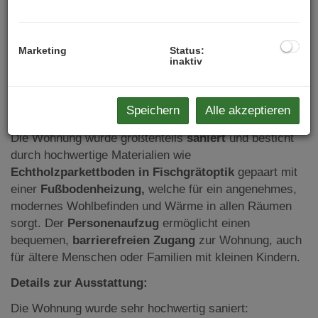
Ideale Raumaufteilung für höchsten Wohnkomfort
Hervorragende Infrastruktur mit zahlreichen
Einkaufsmöglichkeiten, Schulen, Kindergärten,
Marketing
Status:
Ärzten und Freizeitangeboten in unmittelbarer
inaktiv
Umgebung
Einzigartig charmante, gehobene Wohnkultur: Ein
Speichern
Alle akzeptieren
saniertes Juwel!
Die Wohnung wurde größtenteils
saniert
und besticht
durch hochwertige Materialien wie
Echtholzparkettboden in Fischgrätoptik
gepaart mit
einer
Fußbodenheizung,
welche für ein angenehmes,
modernes Wohlbefinden und Wärme in allen Räumen
sorgt. Der
Personenaufzug
ermöglicht einen
bequemen,
barrierefreien Zugang
zur Wohnung, auch
für ältere Menschen oder Familien mit kleinen Kindern.
Details zur Ausstattung:
Die Wohnung wurde sehr hochwertig saniert: