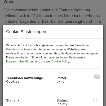
Wien
Diese wunderschön sanierte 3-Zimmer-Wohnung
befindet sich im 2. Liftstock eines historischen Altbaus
in bester Lage des 3. Bezirks. Sie überzeugt durch ihre
hochwertige Ausstattung, die perfekte Raumaufteilung
Cookie Einstellungen
und den klassischen Charme eines stilvollen Altbaus.
Highlights der Wohnung:
Wir möchten auf Basis Ihrer (jederzeit widerrufbaren) Einwilligung
Top-Lage im 3. Bezirk mit ausgezeichneter
Cookies zum Zweck der Verbesserung unserer Website sowie zur
Analyse Ihres Userverhaltens verwenden, die dazu personenbezogene
Anbindung an öffentliche Verkehrsmittel
Daten verarbeiten. Nähere Informationen finden Sie in unserer
Großzügige Loggia mit ca. 20 m²
Datenschutzerklärung
und unserer
Cookie Policy
.
Hochwertige Ausstattung mit Echtholzparkett in
Fischgrätoptik
Fußbodenheizung in sämtlichen Räumen
Technisch notwendige
immer
Cookies
aktiv
Moderne Sanitäreinrichtungen
Voll ausgestattete, separate Küche
Personenaufzug
Statistik
Status:
Eigenes Kellerabteil
inaktiv