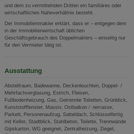
und dem zu vermittelnden Dritten ein familiäres oder
wirtschaftliches Naheverhältnis besteht.
Der Immobilienmakler erklärt, dass er – entgegen dem
in der Immobilienwirtschaft üblichen
Geschäftsgebrauch des Doppelmaklers – einseitig nur
für den Vermieter tätig ist.
Ausstattung
Abstellraum
Badewanne
Deckenleuchten
Doppel- /
Mehrfachverglasung
Estrich
Fliesen
Fußbodenheizung
Gas
Getrennte Toiletten
Grünblick
Kunststofffenster
Massiv
Ostbalkon / -terrasse
Parkett
Personenaufzug
Satteldach
Schlüsselfertig
mit Keller
Stadtblick
Stahlbeton
Toilette
Trennwände
Gipskarton
WG geeignet
Zentralheizung
Ziegel