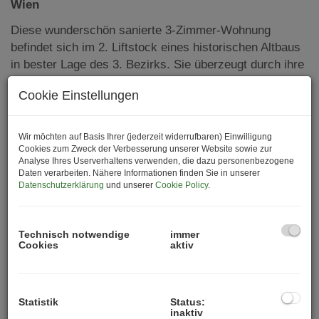
Wien
Diese wunderschön sanierte 3-Zimmer-Wohnung
befindet sich im 2. Liftstock eines historischen Altbaus
in bester Lage des 3. Bezirks. Sie überzeugt durch ihre
hochwertige Ausstattung, die perfekte Raumaufteilung
Cookie Einstellungen
und den klassischen Charme eines stilvollen Altbaus.
Highlights der Wohnung:
Wir möchten auf Basis Ihrer (jederzeit widerrufbaren) Einwilligung
Top-Lage im 3. Bezirk mit ausgezeichneter
Cookies zum Zweck der Verbesserung unserer Website sowie zur
Analyse Ihres Userverhaltens verwenden, die dazu personenbezogene
Anbindung an öffentliche Verkehrsmittel
Daten verarbeiten. Nähere Informationen finden Sie in unserer
Großzügige Loggia mit ca. 20 m²
Datenschutzerklärung
und unserer
Cookie Policy
.
Hochwertige Ausstattung mit Echtholzparkett in
Fischgrätoptik
Fußbodenheizung in sämtlichen Räumen
Technisch notwendige
immer
Cookies
aktiv
Moderne Sanitäreinrichtungen
Voll ausgestattete, separate Küche
Personenaufzug
Statistik
Status:
Eigenes Kellerabteil
inaktiv