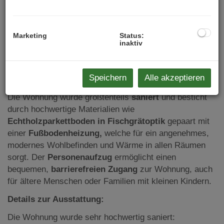
Ideale Raumaufteilung für höchsten Wohnkomfort
Hervorragende Infrastruktur mit zahlreichen
Einkaufsmöglichkeiten, Schulen, Kindergärten,
Marketing
Status:
Ärzten und Freizeitangeboten in unmittelbarer
inaktiv
Umgebung
Einzigartig charmante, gehobene Wohnkultur: Ein
Speichern
Alle akzeptieren
saniertes Juwel!
Die Wohnung wurde größtenteils
saniert
und besticht
durch hochwertige Materialien wie
Echtholzparkettboden in Fischgrätoptik
gepaart mit
einer
Fußbodenheizung,
welche für ein angenehmes,
modernes Wohlbefinden und Wärme in allen Räumen
sorgt. Der
Personenaufzug
ermöglicht einen
bequemen,
barrierefreien Zugang
zur Wohnung, auch
für ältere Menschen oder Familien mit kleinen Kindern.
Details zur Ausstattung:
Die Wohnung wurde sehr hochwertig saniert: