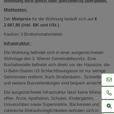
Wohnung wird gleich oder gleichwertig übergeben.
Mietkosten:
Der
Mietpreis
für die Wohnung beläuft sich auf
€
2.667,85
(inkl. BK und USt.)
Kaution: 3 Bruttomonatsmieten
Infrastruktur:
Die Wohnung befindet sich in einer ausgezeichneten
Wohnlage des 3. Wiener Gemeindebezirks. Eine
Bushaltestelle befindet sich direkt vor der Haustüre, die
U-Bahn-Station U3 Schlachthausgasse ist nur wenige
Gehminuten entfernt. Auch Straßenbahn-, Schnellbahn-
und weitere Busverbindungen sind bequem erreichbar.
Die ausgezeichnete Infrastruktur lässt keine Wünsche
offen. Ärzte, Apotheken, Schulen, Kindergärten,
Universitäten sowie Supermärkte, Bäckereien und
zahlreiche Einkaufsmöglichkeiten befinden sich in