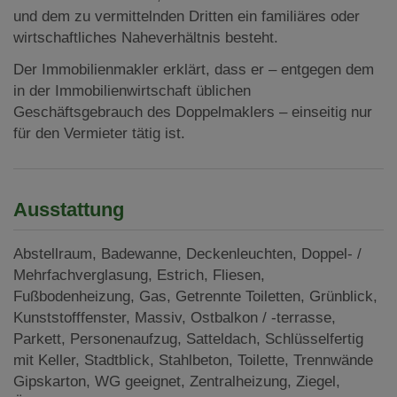
und dem zu vermittelnden Dritten ein familiäres oder
wirtschaftliches Naheverhältnis besteht.
Der Immobilienmakler erklärt, dass er – entgegen dem
in der Immobilienwirtschaft üblichen
Geschäftsgebrauch des Doppelmaklers – einseitig nur
für den Vermieter tätig ist.
Ausstattung
Abstellraum
Badewanne
Deckenleuchten
Doppel- /
Mehrfachverglasung
Estrich
Fliesen
Fußbodenheizung
Gas
Getrennte Toiletten
Grünblick
Kunststofffenster
Massiv
Ostbalkon / -terrasse
Parkett
Personenaufzug
Satteldach
Schlüsselfertig
mit Keller
Stadtblick
Stahlbeton
Toilette
Trennwände
Gipskarton
WG geeignet
Zentralheizung
Ziegel