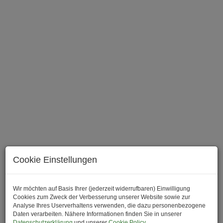
Cookie Einstellungen
Beschreibung
Wir möchten auf Basis Ihrer (jederzeit widerrufbaren) Einwilligung
Cookies zum Zweck der Verbesserung unserer Website sowie zur
Analyse Ihres Userverhaltens verwenden, die dazu personenbezogene
Zinshausentwicklungsprojekt.
Daten verarbeiten. Nähere Informationen finden Sie in unserer
Datenschutzerklärung
und unserer
Cookie Policy
.