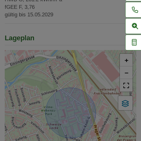
fGEE
F, 3,76
gültig bis
15.05.2029
Lageplan
+
−