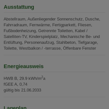
Ausstattung
Abstellraum
Außenliegender Sonnenschutz
Dusche
Fahrradraum
Fernwärme
Fertigparkett
Fliesen
Fußbodenheizung
Getrennte Toiletten
Kabel /
Satelliten-TV
Kinderspielplatz
Mechanische Be- und
Entlüftung
Personenaufzug
Stahlbeton
Tiefgarage
Toilette
Westbalkon / -terrasse
Öffenbare Fenster
Energieausweis
2
HWB
B, 29.9 kWh/m
a
fGEE
A, 0,74
gültig bis
21.06.2033
Lageplan