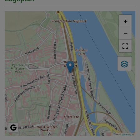
+
−
Tiles ©
basemap.at