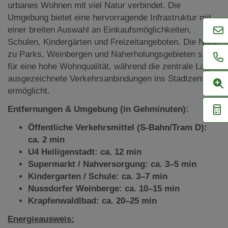
urbanes Wohnen mit viel Natur verbindet. Die
Umgebung bietet eine hervorragende Infrastruktur mit
einer breiten Auswahl an Einkaufsmöglichkeiten,
Schulen, Kindergärten und Freizeitangeboten. Die Nähe
zu Parks, Weinbergen und Naherholungsgebieten sorgt
für eine hohe Wohnqualität, während die zentrale Lage
ausgezeichnete Verkehrsanbindungen ins Stadtzentrum
ermöglicht.
Entfernungen & Umgebung (in Gehminuten):
Öffentliche Verkehrsmittel (S-Bahn/Tram D):
ca. 2 min
U4 Heiligenstadt: ca. 12 min
Supermarkt / Nahversorgung: ca. 3–5 min
Kindergarten / Schule: ca. 3–7 min
Nussdorfer Weinberge: ca. 10–15 min
Krapfenwaldlbad: ca. 20–25 min
Energieausweis: