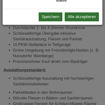
inaktiv
Projekthighlights:
45 Eigentums- und Vorsorgewohnungen in
begehrter Lage des 19. Bezirks
Speichern
Alle akzeptieren
Wohnungsgrößen von ca.
37 m² bis ca. 100 m²
Durchdachte 1- bis 4-Zimmer-Grundrisse
Schlüsselfertige Übergabe inklusive
Sanitärausstattung, Fliesen und Parkett
10 PKW-Stellplätze in Tiefgarage
Grüne Umgebung mit Freizeitmöglichkeiten (z. B.
Nussdorfer Weinberge)
Provisionsfreier Kauf direkt vom Bauträger
Ausstattungsstandard:
Schlüsselfertige Ausstattung mit hochwertigen
Sanitärinstallationen
Parkettboden in den Wohnräumen
Stilvolle Fliesen in Bädern und Sanitärräumen
Großzügige Fenster für lichtdurchflutete Räume