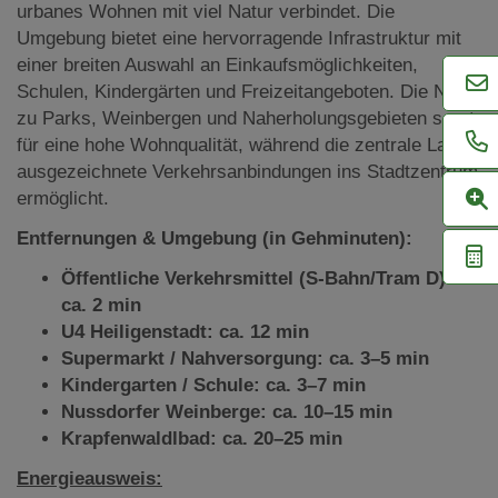
urbanes Wohnen mit viel Natur verbindet. Die
Umgebung bietet eine hervorragende Infrastruktur mit
einer breiten Auswahl an Einkaufsmöglichkeiten,
Schulen, Kindergärten und Freizeitangeboten. Die Nähe
zu Parks, Weinbergen und Naherholungsgebieten sorgt
für eine hohe Wohnqualität, während die zentrale Lage
ausgezeichnete Verkehrsanbindungen ins Stadtzentrum
ermöglicht.
Entfernungen & Umgebung (in Gehminuten):
Öffentliche Verkehrsmittel (S-Bahn/Tram D):
ca. 2 min
U4 Heiligenstadt: ca. 12 min
Supermarkt / Nahversorgung: ca. 3–5 min
Kindergarten / Schule: ca. 3–7 min
Nussdorfer Weinberge: ca. 10–15 min
Krapfenwaldlbad: ca. 20–25 min
Energieausweis: