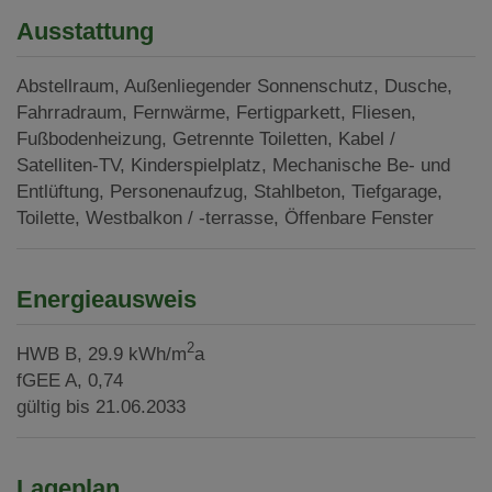
Ausstattung
Abstellraum
Außenliegender Sonnenschutz
Dusche
Fahrradraum
Fernwärme
Fertigparkett
Fliesen
Fußbodenheizung
Getrennte Toiletten
Kabel /
Satelliten-TV
Kinderspielplatz
Mechanische Be- und
Entlüftung
Personenaufzug
Stahlbeton
Tiefgarage
Toilette
Westbalkon / -terrasse
Öffenbare Fenster
Energieausweis
2
HWB
B, 29.9 kWh/m
a
fGEE
A, 0,74
gültig bis
21.06.2033
Lageplan