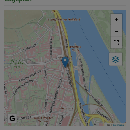
+
−
Tiles ©
basemap.at