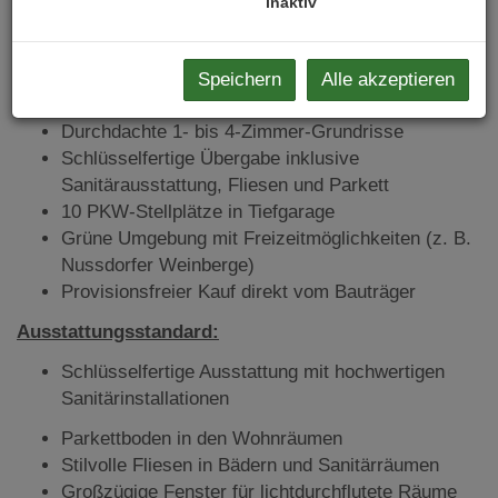
inaktiv
Projekthighlights:
45 Eigentums- und Vorsorgewohnungen in
begehrter Lage des 19. Bezirks
Speichern
Alle akzeptieren
Wohnungsgrößen von ca.
37 m² bis ca. 100 m²
Durchdachte 1- bis 4-Zimmer-Grundrisse
Schlüsselfertige Übergabe inklusive
Sanitärausstattung, Fliesen und Parkett
10 PKW-Stellplätze in Tiefgarage
Grüne Umgebung mit Freizeitmöglichkeiten (z. B.
Nussdorfer Weinberge)
Provisionsfreier Kauf direkt vom Bauträger
Ausstattungsstandard:
Schlüsselfertige Ausstattung mit hochwertigen
Sanitärinstallationen
Parkettboden in den Wohnräumen
Stilvolle Fliesen in Bädern und Sanitärräumen
Großzügige Fenster für lichtdurchflutete Räume