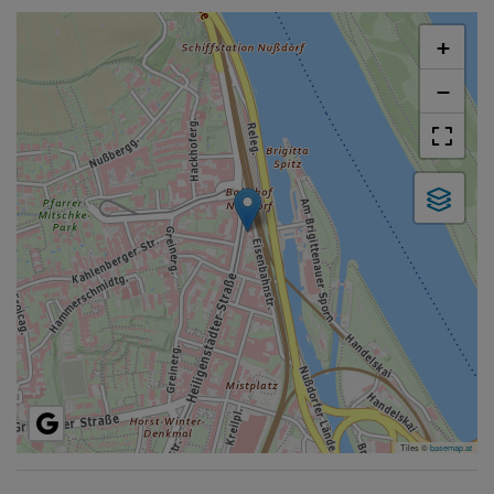
+
−
Tiles ©
basemap.at