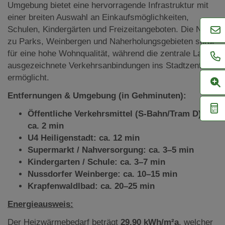
Umgebung bietet eine hervorragende Infrastruktur mit
einer breiten Auswahl an Einkaufsmöglichkeiten,
Schulen, Kindergärten und Freizeitangeboten. Die Nähe
zu Parks, Weinbergen und Naherholungsgebieten sorgt
für eine hohe Wohnqualität, während die zentrale Lage
ausgezeichnete Verkehrsanbindungen ins Stadtzentrum
ermöglicht.
Entfernungen & Umgebung (in Gehminuten):
Öffentliche Verkehrsmittel (S-Bahn/Tram D):
ca. 2 min
U4 Heiligenstadt: ca. 12 min
Supermarkt / Nahversorgung: ca. 3–5 min
Kindergarten / Schule: ca. 3–7 min
Nussdorfer Weinberge: ca. 10–15 min
Krapfenwaldlbad: ca. 20–25 min
Energieausweis:
Der Heizwärmebedarf beträgt
29,90 kWh/m²a
, welcher