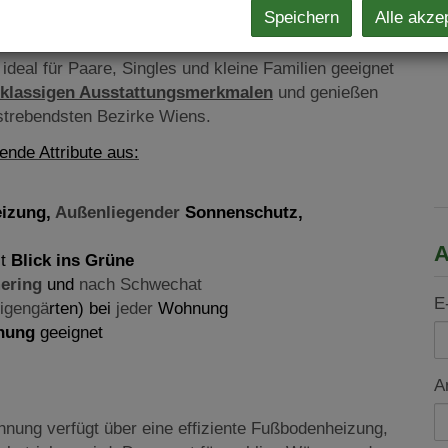
Speichern
Alle akze
aße, 1110 Wien bietet Ihnen
1- bis 3-Zimmer-
e ideal für Paare, Singles und kleine Familien geeignet
tklassigen Ausstattungsmerkmalen
und genießen
strebendsten Bezirke Wiens.
ende Attribute aus:
eizung,
Außenliegender
Sonnenschutz,
A
it
Blick ins Grüne
ering
und
nach Schwechat
E
igengä
rten) bei
jeder
Wohnung
hnung
geeignet
A
ung verfügt über eine effiziente Fußbodenheizung,