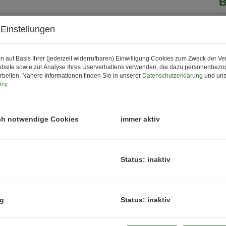
B
P
Einstellungen
P
n auf Basis Ihrer (jederzeit widerrufbaren) Einwilligung Cookies zum Zweck der V
N
bsite sowie zur Analyse Ihres Userverhaltens verwenden, die dazu personenbez
H
rbeiten. Nähere Informationen finden Sie in unserer
Datenschutzerklärung
und uns
icy
.
f
g
B
ch notwendige Cookies
immer aktiv
B
Z
H
Status: inaktiv
B
K
ng
Status: inaktiv