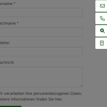
orname
achname
elefon
achricht
ir verarbeiten Ihre personenbezogenen Daten,
eitere Informationen finden Sie
hier
.