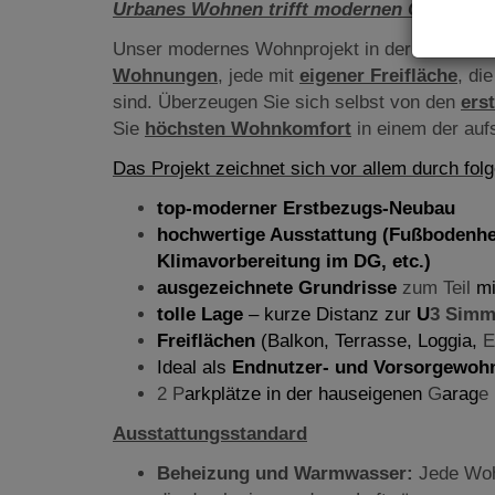
Urbanes Wohnen trifft modernen Charme
Unser modernes Wohnprojekt in der Dreherstr
Wohnungen
, jede mit
eigener Freifläche
, di
sind. Überzeugen Sie sich selbst von den
ers
Sie
höchsten Wohnkomfort
in einem der auf
Das Projekt zeichnet sich vor allem durch folg
top-moderner Erstbezugs-Neubau
hochwertige Ausstattung (Fußbodenh
Klimavorbereitung im DG, etc.)
ausgezeichnete Grundrisse
zum Teil
m
tolle Lage
– kurze Distanz zur
U
3 Simm
Freiflächen
(Balkon, Terrasse, Loggia,
E
Ideal als
Endnutzer- und Vorsorgewo
2 P
arkplätze in der hauseigenen
G
arag
e
Ausstattungsstandard
Beheizung und Warmwasser:
Jede Wohn