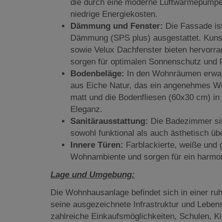
die durch eine moderne Luftwärmepumpe 
niedrige Energiekosten.
Dämmung und Fenster:
Die Fassade ist
Dämmung (SPS plus) ausgestattet. Kunst
sowie Velux Dachfenster bieten hervorra
sorgen für optimalen Sonnenschutz und 
Bodenbeläge:
In den Wohnräumen erwarte
aus Eiche Natur, das ein angenehmes Wo
matt und die Bodenfliesen (60x30 cm) i
Eleganz.
Sanitärausstattung:
Die Badezimmer sin
sowohl funktional als auch ästhetisch ü
Innere Türen:
Farblackierte, weiße und g
Wohnambiente und sorgen für ein harmo
Lage und Umgebung:
Die Wohnhausanlage befindet sich in einer ru
seine ausgezeichnete Infrastruktur und Lebensq
zahlreiche Einkaufsmöglichkeiten, Schulen, Ki