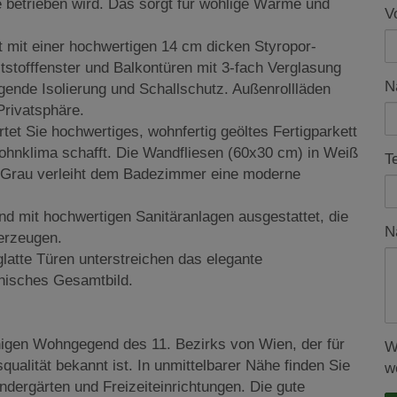
betrieben wird. Das sorgt für wohlige Wärme und
V
 mit einer hochwertigen 14 cm dicken Styropor-
stofffenster und Balkontüren mit 3-fach Verglasung
N
gende Isolierung und Schallschutz. Außenrollläden
Privatsphäre.
t Sie hochwertiges, wohnfertig geöltes Fertigparkett
hnklima schafft. Die Wandfliesen (60x30 cm) in Weiß
T
n Grau verleiht dem Badezimmer eine moderne
d mit hochwertigen Sanitäranlagen ausgestattet, die
N
berzeugen.
latte Türen unterstreichen das elegante
nisches Gesamtbild.
higen Wohngegend des 11. Bezirks von Wien, der für
W
ualität bekannt ist. In unmittelbarer Nähe finden Sie
w
ndergärten und Freizeiteinrichtungen. Die gute