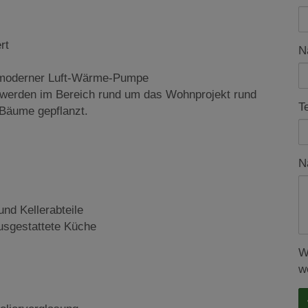
rt
N
t moderner Luft-Wärme-Pumpe
 werden im Bereich rund um das Wohnprojekt rund
T
 Bäume gepflanzt.
N
und Kellerabteile
ausgestattete Küche
W
w