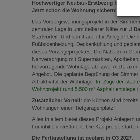
Hochwertiger Neubau-Erstbezug bei der U3.
Jetzt schon die Wohnung sichern!
Das Vorsorgewohnungsprojekt in der Simmering
zentralen Lage in unmittelbarer Nähe zur U Ba
Startvorteil. Und somit auch für Anleger! Di
Fußbodenheizung, Deckenkühlung und geplanter
dieses Vorzeigeprojektes. Die Nähe zum Grüne
Nahversorgung mit Supermärkten, Apotheken, 
hervorragende Wohnlage ab. Zwei Arztpraxe
Angebot. Die geplante Begrünung der Simmerin
Attraktivität der Wohnlage.
Im Zuge der städt
Wohnprojekt rund 5.500 m² Asphalt entsiegelt
Zusätzlicher Vorteil:
die Küchen sind bereits 
Wohnungen einen Tiefgaragenplatz!
Alles in allem bietet dieses Projekt Anlegern 
Immobilieninvestment. Die Kaufpreise starten 
Die Fertigstellung ist geplant in Q3 2027.