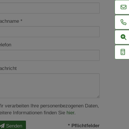
achname
elefon
achricht
ir verarbeiten Ihre personenbezogenen Daten,
eitere Informationen finden Sie
hier
.
* Pflichtfelder
Senden