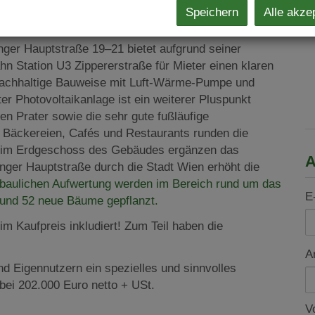
 Nachhaltige Bauweise hochwertig ausgestattet.
Speichern
Alle akze
er Haupt­straße 19–21 bietet aufgrund seiner
hn Station U3 Zippererstraße für Mieter einen klaren
e nachhaltige Bauweise mit Luft-Wärme-Pumpe und
 Photovoltaikanlage ist ein weiterer Pluspunkt
n Prater sowie die sehr gute fußläufige
Bäckereien, Cafés und Restaurants runden die
n im Erdgeschoss des Gebäudes ergänzen das
A
ger Hauptstraße durch die Stadt Wien erhöht die
ebaulichen Aufwertung werden im Bereich rund um das
E
 und 52 neue Bäume gepflanzt.
im Kaufpreis inkludiert! Zum Teil haben die
A
und Eigennutzern ein spezielles und sinnvolles
bei 202.000 Euro netto + USt.
V