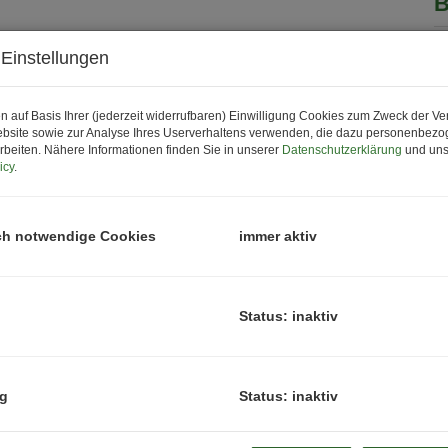
B
P
Einstellungen
P
n auf Basis Ihrer (jederzeit widerrufbaren) Einwilligung Cookies zum Zweck der V
N
bsite sowie zur Analyse Ihres Userverhaltens verwenden, die dazu personenbez
H
rbeiten. Nähere Informationen finden Sie in unserer
Datenschutzerklärung
und uns
icy
.
f
g
B
ch notwendige Cookies
immer aktiv
B
Z
B
Status: inaktiv
K
ng
Status: inaktiv