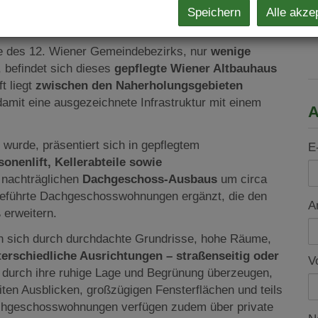
Speichern
Alle akze
ahnhof Meidling
ge des 12. Wiener Gemeindebezirks, nur
wenige
, befindet sich dieses
gepflegte Wiener Altbauhaus
t liegt
zwischen den Naherholungsgebieten
amit eine ausgezeichnete Infrastruktur mit einem
A
 wurde, präsentiert sich in gepflegtem
E
sonenlift, Kellerabteile sowie
 nachträglichen
Dachgeschoss-Ausbaus
um circa
eführte Dachgeschosswohnungen ergänzt, die den
A
 erweitern.
n sich durch durchdachte Grundrisse, hohe Räume,
terschiedliche Ausrichtungen – straßenseitig oder
V
n durch ihre ruhige Lage und Begrünung überzeugen,
ten Ausblicken, großzügigen Fensterflächen und teils
hgeschosswohnungen verfügen zudem über private