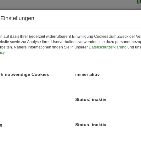
B
P
Einstellungen
P
n auf Basis Ihrer (jederzeit widerrufbaren) Einwilligung Cookies zum Zweck der V
N
bsite sowie zur Analyse Ihres Userverhaltens verwenden, die dazu personenbez
H
rbeiten. Nähere Informationen finden Sie in unserer
Datenschutzerklärung
und uns
icy
.
f
B
Z
ch notwendige Cookies
immer aktiv
K
Status: inaktiv
ng
Status: inaktiv