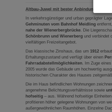
Altbau-Juwel mit bester Anbindung beim B
In verkehrsgünstiger und urban geprägter La
Gehminuten vom Bahnhof Meidling
entfernt
nahe der Wienerbergbrücke
. Die Liegenschaf
Schönbrunn und Wienerberg
und verbindet d
vielfältigen Freizeitangebot.
Das klassische Zinshaus, das um
1912
erbaut
Erhaltungszustand und verfügt über einen
Per
Fahrradabstellmöglichkeiten
. Im Zuge eines
2005 wurde das Gebäude um hochwertig ausg
historischen Charakter des Hauses zeitgemäß
Die im Haus befindlichen Wohnungen zeichne
angenehme Belichtungsverhältnisse sowie
un
hofseitig
– aus. Während hofseitige Einheite
profitieren höher gelegene Wohnungen von wei
außergewöhnlichen Raumhöhen. Einzelne Dac