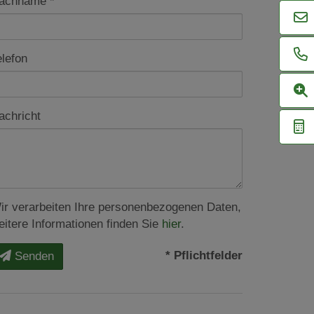
achname
elefon
achricht
ir verarbeiten Ihre personenbezogenen Daten,
eitere Informationen finden Sie
hier
.
* Pflichtfelder
Senden