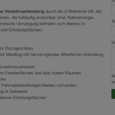
N
che Verkehrsanbindung
durch die U-Bahnlinie U6, die
en, die fußläufig erreichbar sind. Nahversorger,
T
inische Versorgung befinden sich ebenso in
 und Erholungsflächen.
N
tem Dachgeschoss
of Meidling mit hervorragender öffentlicher Anbindung
rundrissvarianten
n Fensterflächen und teils hohen Räumen
W
cke
w
e Fahrradabstellmöglichkeiten vorhanden
ng in Gehweite
iteren Erholungsflächen