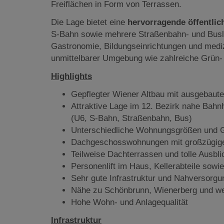
Freiflächen in Form von Terrassen.
Die Lage bietet eine
hervorragende öffentli
S-Bahn sowie mehrere Straßenbahn- und Buslini
Gastronomie, Bildungseinrichtungen und mediz
unmittelbarer Umgebung wie zahlreiche Grün-
Highlights
Gepflegter Wiener Altbau mit ausgebau
Attraktive Lage im 12. Bezirk nahe Bahnh
(U6, S-Bahn, Straßenbahn, Bus)
Unterschiedliche Wohnungsgrößen und G
Dachgeschosswohnungen mit großzügige
Teilweise Dachterrassen und tolle Ausbli
Personenlift im Haus, Kellerabteile sowi
Sehr gute Infrastruktur und Nahversorgu
Nähe zu Schönbrunn, Wienerberg und we
Hohe Wohn- und Anlagequalität
Infrastruktur