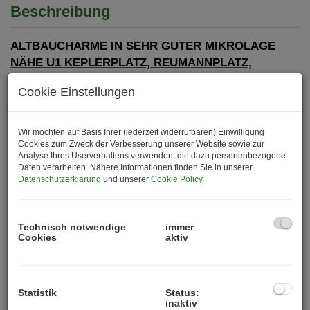
Beschreibung
ALTBAUCHARME IN SEHR GUTER MIKROLAGE
NÄHE U1 KEPLERPLATZ, REUMANNPLATZ,
HAUPTBAHNHOF & SONNWENDVIERTEL.
Cookie Einstellungen
HOCHWERTIG RENOVIERT!
Stilvoll & ruhig Wohnen am Laubeplatz. Sanierter
Wir möchten auf Basis Ihrer (jederzeit widerrufbaren) Einwilligung
Altbau-Flair in Favoriten.
Cookies zum Zweck der Verbesserung unserer Website sowie zur
Analyse Ihres Userverhaltens verwenden, die dazu personenbezogene
In einem gepflegten Altbauhaus am charmanten
Daten verarbeiten. Nähere Informationen finden Sie in unserer
Laubeplatz 2 gelangen gesamt 12 hochwertig
Datenschutzerklärung
und unserer
Cookie Policy
.
generalsanierte Altbauwohnungen zum Verkauf.
Das stilvolle Gründerzeithaus verbindet historischen
Technisch notwendige
immer
Flair mit modernem Wohnkomfort und überzeugt durch
Cookies
aktiv
klassische Architektur, hohe Räume und gelungene
Grundrisse in ruhiger Lage.
Statistik
Status:
Altbau, geschmackvoll modernisiert
inaktiv