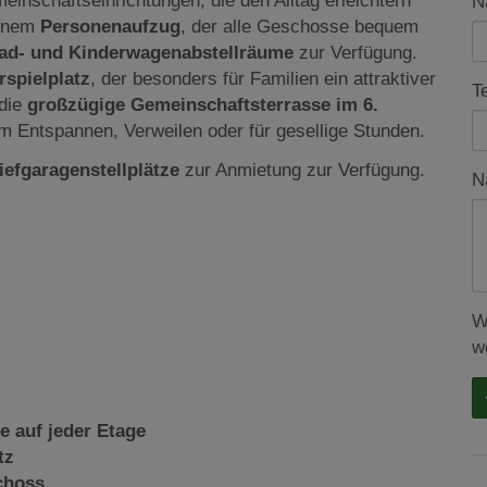
nschaftseinrichtungen, die den Alltag erleichtern
N
einem
Personenaufzug
, der alle Geschosse bequem
ad- und Kinderwagenabstellräume
zur Verfügung.
rspielplatz
, der besonders für Familien ein attraktiver
T
 die
großzügige Gemeinschaftsterrasse im 6.
um Entspannen, Verweilen oder für gesellige Stunden.
iefgaragenstellplätze
zur Anmietung zur Verfügung.
N
W
w
 auf jeder Etage
tz
choss