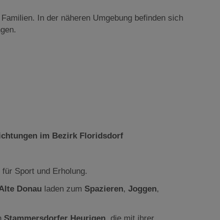
 Familien. In der näheren Umgebung befinden sich
ngen.
ichtungen im Bezirk Floridsdorf
 für Sport und Erholung.
Alte Donau
laden zum
Spazieren
,
Joggen
,
en
Stammersdorfer Heurigen
, die mit ihrer