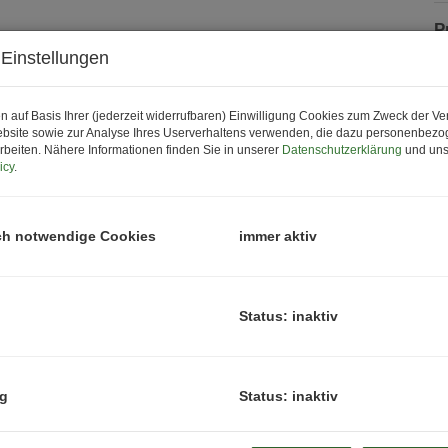
P
P
Einstellungen
N
H
n auf Basis Ihrer (jederzeit widerrufbaren) Einwilligung Cookies zum Zweck der V
f
bsite sowie zur Analyse Ihres Userverhaltens verwenden, die dazu personenbez
g
rbeiten. Nähere Informationen finden Sie in unserer
Datenschutzerklärung
und uns
icy
.
B
Z
H
ch notwendige Cookies
immer aktiv
K
Status: inaktiv
ng
Status: inaktiv