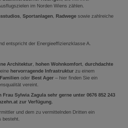
Ausflugszielen im Norden Wiens zählen.
ssstudios
,
Sportanlagen
,
Radwege
sowie zahlreiche
 entspricht der Energieeffizienzklasse A.
ne Architektur
,
hohen Wohnkomfort
,
durchdachte
eine
hervorragende Infrastruktur
zu einem
Familien
oder
Best Ager
– hier finden Sie ein
squalität vereint.
 Frau Sylwia Zagula sehr gerne unter 0676 852 243
zehn.at zur Verfügung.
mittler und dem zu vermittelnden Dritten ein
s besteht.