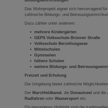
Bildungseinrichtungen
Das Wohnprojekt eignet sich hervorragend für
zahlreiche Bildungs- und Betreuungseinrichtu
Dazu zählen unter anderem:
mehrere Kindergärten
GEPS Volksschule Brünner Straße
Volksschule Berzeliusgasse
Mittelschulen
Gymnasien
höhere Schulen
weitere Bildungs- und Betreuungseinr
Freizeit und Erholung
Die Umgebung bietet zahlreiche Möglichkeiten
Der
Marchfeldkanal
, die
Donauinsel
und die
Radfahren
oder
Wassersport
ein.
Ein besonderes Highlight sind die traditionell