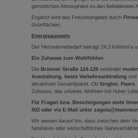
gemütlichen Atmosphäre zu den beliebtesten 
Ergänzt wird das Freizeitangebot durch
Fitne
Grünflächen.
Energieausweis
Der Heizwärmebedarf beträgt 24,3 kWh/m²a und
Ein Zuhause zum Wohlfühlen
Die
Brünner Straße 124-126
verbindet
moder
Ausstattung
,
beste Verkehrsanbindung
und 
attraktiven Gesamtpaket. Ob
Singles
,
Paare
,
Zuhause, das urbanes Wohnen mit hoher Leben
Für Fragen bzw. Besichtigungen steht Ihnen
502 oder via E-Mail unter zagula@teamneun
Wir weisen darauf hin, dass zwischen dem Ver
familiäres oder wirtschaftliches Naheverhältni