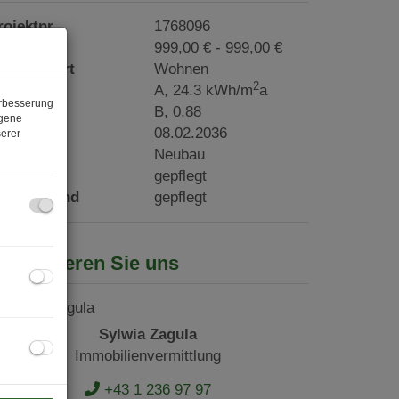
rojektnr.
1768096
reis
999,00 € - 999,00 €
utzungsart
Wohnen
2
WB
A, 24.3 kWh/m
a
erbesserung
GEE
B, 0,88
ogene
ültig bis
08.02.2036
erer
auart
Neubau
ustand
gepflegt
auszustand
gepflegt
ontaktieren Sie uns
Sylwia Zagula
Immobilienvermittlung
+43 1 236 97 97