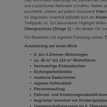
Das Wohnhaus überzeugt mit zahlreichen Gemei
und zusätzlichen Mehrwert schaffen. Neben 
erschließt, stehen auf jedem Stockwerk
Fahrr
Im begrünten Innenhof befindet sich ein
Kinde
Treffpunkt ist. Ein besonderes Highlight bildet
Obergeschoss (Stiege 1)
– ein idealer Ort z
Für Bewohner mit eigenem Fahrzeug stehen
T
Ausstattung auf einen Blick
2- bis 4-Zimmer-Wohnungen
ca. 45 m² bis 124 m² Wohnfläche
hochwertige Einbauküchen
Eichenparkettböden
moderne Badezimmer
eigenes Kellerabteil
Personenaufzug
Fahrrad- und Kinderwagenabstellräume
begrünter Innenhof mit Kinderspielpla
Gemeinschaftsterrasse im 6. Oberges