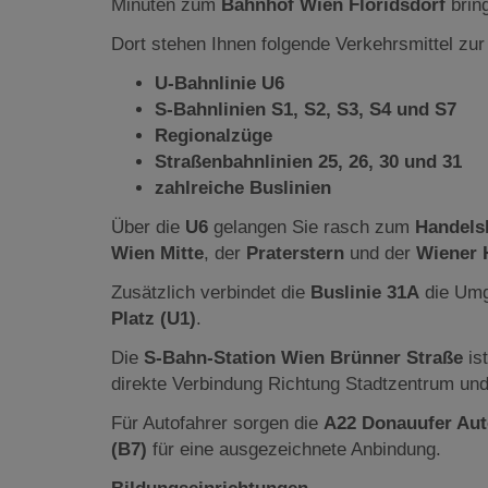
Minuten zum
Bahnhof Wien Floridsdorf
brin
Dort stehen Ihnen folgende Verkehrsmittel zur
U-Bahnlinie U6
S-Bahnlinien S1, S2, S3, S4 und S7
Regionalzüge
Straßenbahnlinien 25, 26, 30 und 31
zahlreiche Buslinien
Über die
U6
gelangen Sie rasch zum
Handels
Wien Mitte
, der
Praterstern
und der
Wiener 
Zusätzlich verbindet die
Buslinie 31A
die Umg
Platz (U1)
.
Die
S-Bahn-Station Wien Brünner Straße
ist
direkte Verbindung Richtung Stadtzentrum und
Für Autofahrer sorgen die
A22 Donauufer Au
(B7)
für eine ausgezeichnete Anbindung.