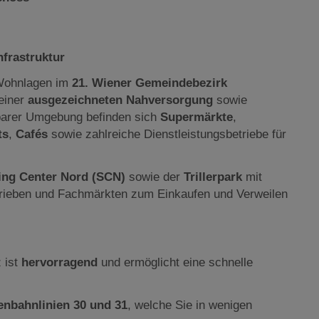
frastruktur
 Wohnlagen im
21. Wiener Gemeindebezirk
einer
ausgezeichneten Nahversorgung
sowie
elbarer Umgebung befinden sich
Supermärkte
,
ts
,
Cafés
sowie zahlreiche Dienstleistungsbetriebe für
ng Center Nord (SCN)
sowie der
Trillerpark
mit
trieben und Fachmärkten zum Einkaufen und Verweilen
 ist
hervorragend
und ermöglicht eine schnelle
enbahnlinien 30 und 31
, welche Sie in wenigen