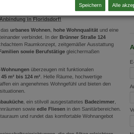
Speichern
Alle akze
nbindung in Floridsdorf!
, das
urbanes Wohnen
,
hohe Wohnqualität
und eine
einander verbindet. In der
Brünner Straße 124
urchdachtem Raumkonzept, zeitgemäßer Ausstattung
A
Familien sowie Berufstätige
gleichermaßen
E
r-Wohnungen
überzeugen mit funktionalen
 45 m² bis 124 m²
. Helle Räume, hochwertige
haffen ein angenehmes Wohngefühl und bieten den
A
situationen.
nbauküche
, ein stilvoll ausgestattetes
Badezimmer
,
hnräumen sowie
edle Fliesen
in den Sanitärbereichen.
V
 Stauraum und rundet das komfortable Wohnangebot