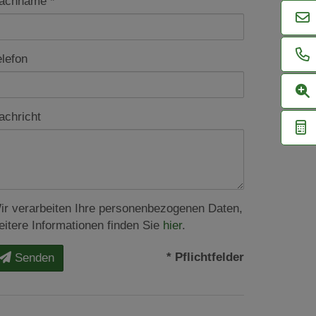
achname
elefon
achricht
ir verarbeiten Ihre personenbezogenen Daten,
eitere Informationen finden Sie
hier
.
* Pflichtfelder
Senden