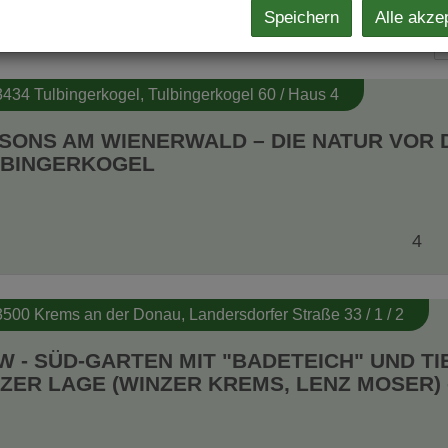
Speichern
Alle akze
3434 Tulbingerkogel
, Tulbingerkogel 60 / Haus 4
SONS AM WIENERWALD – DIE NATUR VOR
LBINGERKOGEL
4
3500 Krems an der Donau
, Landersdorfer Straße 33 / 1 / 2
 - SÜD-GARTEN MIT "BADETEICH" UND T
ZER LAGE (WINZER KREMS, LENZ MOSER) 