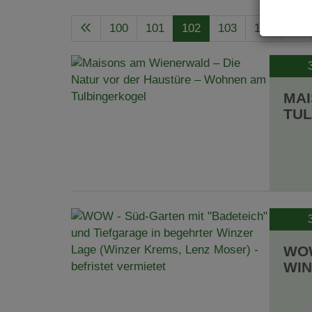
100
101
102
103
104
MAI
TU
WOW
WIN