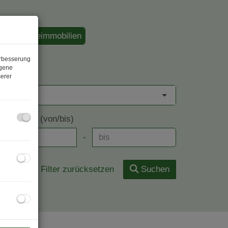
Gewerbeimmobilien
erbesserung
ogene
undesland
erer
ohnfläche (von/bis)
-
Filter zurücksetzen
Suchen