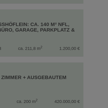
ÖFLEIN: CA. 140 M² NFL, U
O, GARAGE, PARKPLATZ & ME
2
3
ca. 211,8 m
1.200,00 €
4 ZIMMER + AUSGEBAUTEM
2
ca. 200 m
420.000,00 €