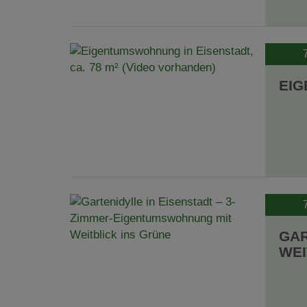
EIG
GAR
WEI