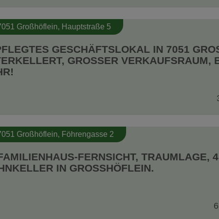
7051 Großhöflein
, Hauptstraße 5
FLEGTES GESCHÄFTSLOKAL IN 7051 GROSSH
RKELLERT, GROSSER VERKAUFSRAUM, BÜR
!
7051 Großhöflein
, Föhrengasse 2
FAMILIENHAUS-FERNSICHT, TRAUMLAGE, 
NKELLER IN GROSSHÖFLEIN.
6