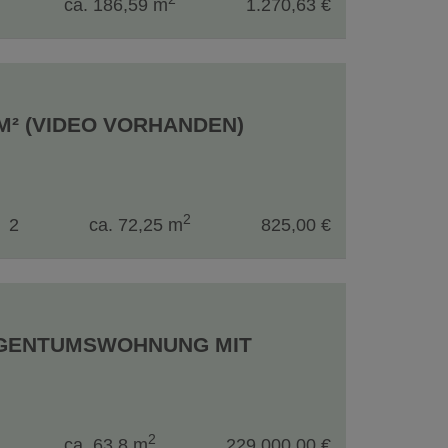
ca. 186,59 m
1.270,63 €
M² (VIDEO VORHANDEN)
2
2
ca. 72,25 m
825,00 €
EIGENTUMSWOHNUNG MIT
2
ca. 63,8 m
229.000,00 €