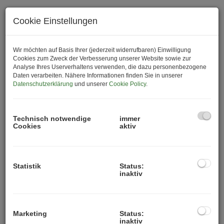
1
2
3
4
5
Cookie Einstellungen
Standardsortierung
×
Wir möchten auf Basis Ihrer (jederzeit widerrufbaren) Einwilligung
Cookies zum Zweck der Verbesserung unserer Website sowie zur
Analyse Ihres Userverhaltens verwenden, die dazu personenbezogene
Daten verarbeiten. Nähere Informationen finden Sie in unserer
Datenschutzerklärung
und unserer
Cookie Policy
.
Technisch notwendige
immer
Cookies
aktiv
1030 Wien
, Billy-Wilder-Promenade 9 / 3 / 15
Statistik
Status:
inaktiv
NEUE GRÜNDERZEIT – VILLAGE IM DRITTEN: 2-
ZIMMER-WOHNUNG MIT BALKON!
Marketing
Status:
inaktiv