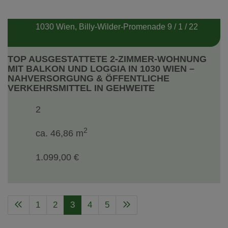
1030 Wien
, Billy-Wilder-Promenade 9 / 1 / 22
TOP AUSGESTATTETE 2-ZIMMER-WOHNUNG
MIT BALKON UND LOGGIA IN 1030 WIEN –
NAHVERSORGUNG & ÖFFENTLICHE
VERKEHRSMITTEL IN GEHWEITE
2
2
ca. 46,86 m
1.099,00 €
1
2
3
4
5