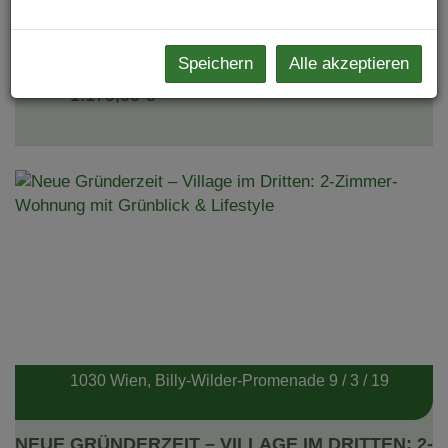
2
2
ca. 45,62 m
Speichern
Alle akzeptieren
1.179,00 €
1030 Wien
, Billy-Wilder-Promenade 9 / 3 / 19
NEUE GRÜNDERZEIT – VILLAGE IM DRITTEN: 2-