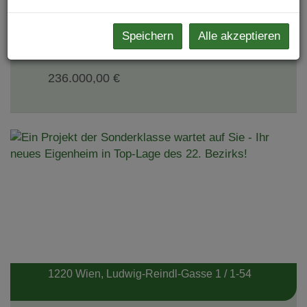
2
Speichern
Alle akzeptieren
2
ca. 37,36 m
236.000,00 €
1220 Wien
, Ludwig-Reindl-Gasse 1 / 1-54