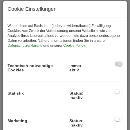
Cookie Einstellungen
74
75
76
77
78
Standardsortierung
×
Wir möchten auf Basis Ihrer (jederzeit widerrufbaren) Einwilligung
Cookies zum Zweck der Verbesserung unserer Website sowie zur
Analyse Ihres Userverhaltens verwenden, die dazu personenbezogene
Daten verarbeiten. Nähere Informationen finden Sie in unserer
Datenschutzerklärung
und unserer
Cookie Policy
.
Technisch notwendige
immer
Cookies
aktiv
Statistik
Status:
1220 Wien
, Ludwig-Reindl-Gasse 1 / 1-55
inaktiv
EIN PROJEKT DER SONDERKLASSE WARTET
AUF SIE - IHR NEUES EIGENHEIM IN TOP-LAGE
Marketing
Status:
DES 22. BEZIRKS!
inaktiv