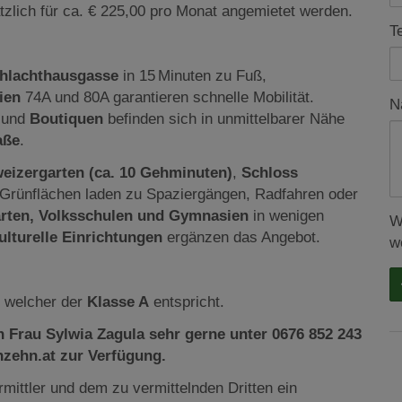
ätzlich für ca. € 225,00 pro Monat angemietet werden.
T
chlachthausgasse
in 15 Minuten zu Fuß,
ien
74A und 80A garantieren schnelle Mobilität.
N
 und
Boutiquen
befinden sich in unmittelbarer Nähe
aße
.
eizergarten (ca. 10 Gehminuten)
,
Schloss
 Grünflächen laden zu Spaziergängen, Radfahren oder
rten, Volksschulen und Gymnasien
in wenigen
W
ulturelle Einrichtungen
ergänzen das Angebot.
w
, welcher der
Klasse A
entspricht.
 Frau Sylwia Zagula sehr gerne unter 0676 852 243
zehn.at zur Verfügung.
mittler und dem zu vermittelnden Dritten ein