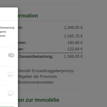
reisinformation
esamtmiete:
1.349,00 €
erbesserung
ogene
iete:
1.045,70 €
erer
etriebskosten:
180,66 €
msatzsteuer:
122,64 €
onatliche Gesamtbelastung:
1.349,00 €
rovision:
Gemäß Erstauftraggeberprinzip
ezahlt der Abgeber die Provision.
aution:
3 Bruttomonatsmieten
asisdaten zur Immobilie