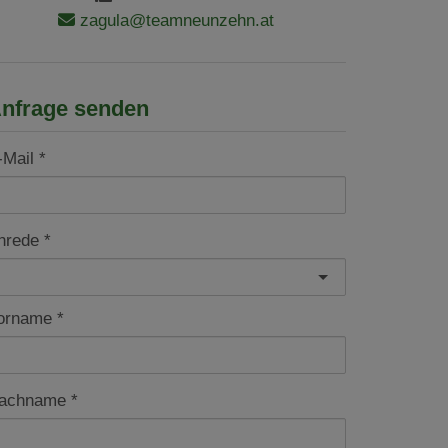
zagula@teamneunzehn.at
nfrage senden
-Mail
nrede
orname
achname