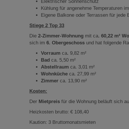
Elektrischer Sonnenschutz
Kühlung für angenehme Temperaturen i
Eigene Balkone oder Terrassen für jede E
Stiege 2 Top 33
Die
2
-Zimmer-Wohnung
mit ca
. 60,22 m² W
sich im
6. Obergeschoss
und hat folgende Ra
Vorraum
ca
.
9,82 m²
Bad
ca. 5,50 m²
Abstellraum
ca. 3,01 m²
Wohnküche
ca. 27,99 m²
Zimmer
ca. 13,90 m²
Kosten:
Der
Mietpreis
für die Wohnung beläuft sich a
Heizkosten brutto: € 108,40
Kaution: 3 Bruttomonatsmieten