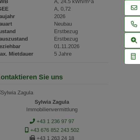
WB
A, 24.5 kWh/m
a
GEE
A, 0,72
aujahr
2026
auart
Neubau
ustand
Erstbezug
auszustand
Erstbezug
eziehbar
01.11.2026
ax. Mietdauer
5 Jahre
ontaktieren Sie uns
Sylwia Zagula
Immobilienvermittlung
+43 1 236 97 97
+43 676 852 243 502
+43 1 263 24 18