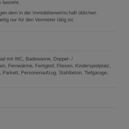
s besteht.
gen dem in der Immobilienwirtschaft üblichen
ig nur für den Vermieter tätig ist.
ad mit WC
Badewanne
Doppel- /
aum
Fernwärme
Fertigteil
Fliesen
Kinderspielplatz
Parkett
Personenaufzug
Stahlbeton
Tiefgarage