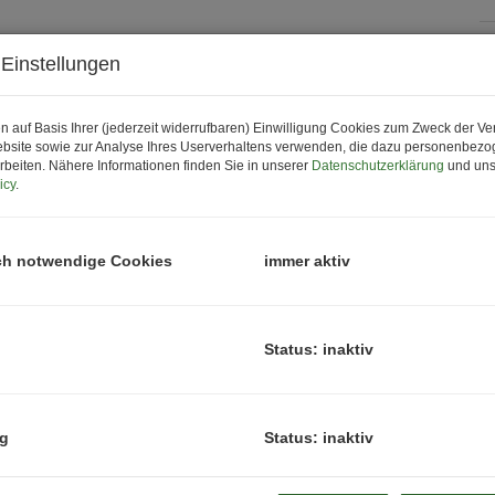
Einstellungen
P
G
n auf Basis Ihrer (jederzeit widerrufbaren) Einwilligung Cookies zum Zweck der V
bsite sowie zur Analyse Ihres Userverhaltens verwenden, die dazu personenbez
M
rbeiten. Nähere Informationen finden Sie in unserer
Datenschutzerklärung
und uns
icy
.
B
U
m
ch notwendige Cookies
immer aktiv
P
Status: inaktiv
b
K
ng
Status: inaktiv
B