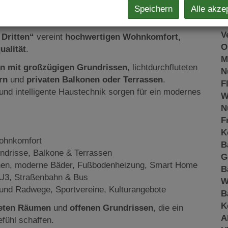
Speichern
Alle akze
O
rbaner Bestlage
Z
V
 Dritten“
vereint
hochwertigen Wohnkomfort,
O
ualität
.
M
rn mit großzügigen Grundrissen
, lichtdurchfluteten
N
rn
und
privaten Balkonen oder Terrassen
.
F
nd intelligente Haustechnik sorgen für ein modernes
W
N
F
K
Wohnkomfort
B
undrisse, Balkone & Terrassen
G
hen, moderne Bäder, Fußbodenheizung, Smart Home
B
: U3, Straßenbahn & Bus
W
 und Radwege, Sportvereine, Kulturangebote
B
K
teten Räumen
und
offenen Grundrissen
, die ein
A
fühl schaffen.