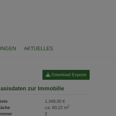
UNGEN
AKTUELLES
Download Expose
asisdaten zur Immobilie
iete
1.349,00 €
2
läche
ca. 60,22 m
immer
2