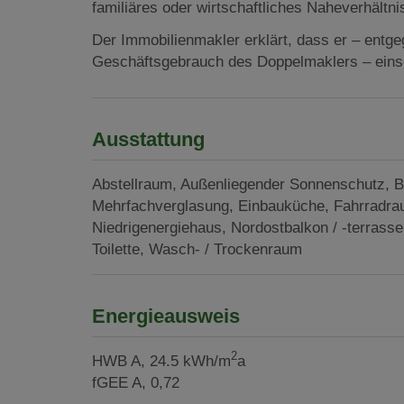
familiäres oder wirtschaftliches Naheverhältni
Der Immobilienmakler erklärt, dass er – entge
Geschäftsgebrauch des Doppelmaklers – einseit
Ausstattung
Abstellraum
Außenliegender Sonnenschutz
B
Mehrfachverglasung
Einbauküche
Fahrradr
Niedrigenergiehaus
Nordostbalkon / -terrasse
Toilette
Wasch- / Trockenraum
Energieausweis
2
HWB
A, 24.5 kWh/m
a
fGEE
A, 0,72