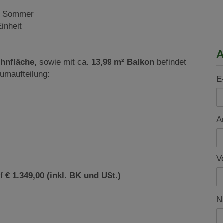
m Sommer
inheit
A
ohnfläche,
sowie mit ca.
13
,99 m² Balkon
befindet
umaufteilung:
E
A
V
uf
€ 1.349,00
(inkl. BK und USt.)
N