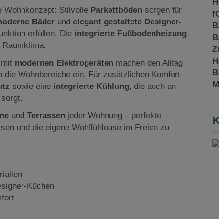
H
 Wohnkonzept: Stilvolle
Parkettböden
sorgen für
f
oderne Bäder
und
elegant gestaltete Designer-
B
nktion erfüllen. Die
integrierte Fußbodenheizung
B
s Raumklima.
Z
H
n
mit
modernen Elektrogeräten
machen den Alltag
B
 die Wohnbereiche ein. Für zusätzlichen Komfort
M
utz
sowie eine
integrierte Kühlung
, die auch an
sorgt.
one
und
Terrassen
jeder Wohnung – perfekte
K
ssen und die eigene Wohlfühloase im Freien zu
ialien
esigner-Küchen
fort