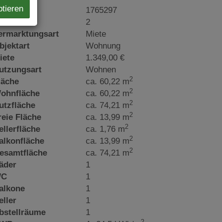
ptieren
bjektnr.
1765297
immer
2
ermarktungsart
Miete
bjektart
Wohnung
iete
1.349,00 €
utzungsart
Wohnen
2
läche
ca. 60,22 m
2
ohnfläche
ca. 60,22 m
2
utzfläche
ca. 74,21 m
2
reie Fläche
ca. 13,99 m
2
ellerfläche
ca. 1,76 m
2
alkonfläche
ca. 13,99 m
2
esamtfläche
ca. 74,21 m
äder
1
C
1
alkone
1
eller
1
bstellräume
1
2