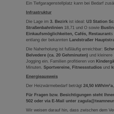
Ein Tiefgaragenstellplatz kann bei Bedarf zus
Infrastruktur
Die Lage im
3. Bezirk
ist ideal:
U3 Station S
Stra
ßenbahnlinien
18,71 und O sowie
Buslin
Einkaufsm
öglichkeiten, Caf
és, Restaurant
s
entlang der bekannten
Landstraßer Hauptstr
Die Naherholung ist fußläufig erreichbar:
Schw
Belvedere (ca. 20 Gehminuten)
und kleinere
Jogging ein. Familien profitieren von
Kindergä
Minuten.
Sportvereine, Fitnessstudios
und
k
Energieausweis
Der Heizwärmebedarf beträgt
24,50 kWh/m²a
Für Fragen bzw. Besichtigungen steht Ihnen
502 oder via E-Mail unter zagula@teamneun
Wir weisen darauf hin, dass zwischen dem Ver