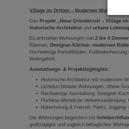
Village im Dritten – Modernes Wohnen in u
Das
Projekt „Neue Gründerzeit – Village im
historische Architektur
und
urbane Lebensq
Es entstehen Wohnungen von
2 bis 4 Zimme
Räumen,
Designer-Küchen
,
modernen Bäde
Hochwertige Parkettböden, Fußbodenheizung u
Wohngefühl.
Ausstattungs- & Projekthighlights:
Historische Architektur mit modernem 
Lichtdurchflutete Wohnungen, offene Gr
Hochwertige Ausstattung: Designer-Küc
Perfekte öffentliche Verkehrsanbindung
Naherholung & Freizeit: Parks, Jogging-
Die Wohnungen begeistern mit
lichtdurchflu
großzügiges und zugleich behagliches Wohnge