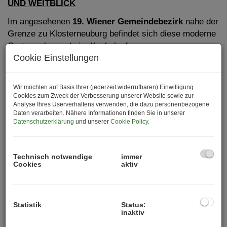
UND WEITBLICK
Im angesehenen
19. Wiener Gemeindebezirk
nahe der
Grenze zu Klosterneuburg befindet sich diese moderne
Gartenwohnung beim Kuchelaufer
Cookie Einstellungen
Hafen/Kahlenbergerdorf inmitten einer hochwertigen
Neubauanlage mit gesamt nur 6 Einheiten.
Die Fertigstellung der Wohnanlage erfolgte im Jahr
Wir möchten auf Basis Ihrer (jederzeit widerrufbaren) Einwilligung
Cookies zum Zweck der Verbesserung unserer Website sowie zur
2021!
Analyse Ihres Userverhaltens verwenden, die dazu personenbezogene
Daten verarbeiten. Nähere Informationen finden Sie in unserer
Durch die höher gelegene Lage dieses Baus hat man
Datenschutzerklärung
und unserer
Cookie Policy
.
von der Wohnung einen Weitblick über den
Kuchelauer Hafen und die Donau!
Technisch notwendige
immer
Davor, aber tiefer, liegt die Heiligenstädter Strasse -
Cookies
aktiv
der Preis ist an diese Situation angepasst.
Mit dem Auto brauchen Sie nur 15 Minuten in die
Wiener Innenstadt. Die Lage bietet eine gute
Mischung
Statistik
Status:
inaktiv
aus
Stadt- und Landleben.