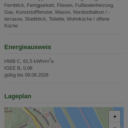
Fernblick
Fertigparkett
Fliesen
Fußbodenheizung
Gas
Kunststofffenster
Massiv
Nordostbalkon / -
terrasse
Stadtblick
Toilette
Wohnküche / offene
Küche
Energieausweis
2
HWB
C, 61.5 kWh/m
a
fGEE
B, 0,98
gültig bis
09.08.2028
Lageplan
+
−