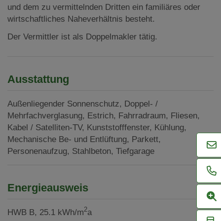
und dem zu vermittelnden Dritten ein familiäres oder
wirtschaftliches Naheverhältnis besteht.
Der Vermittler ist als Doppelmakler tätig.
Ausstattung
Außenliegender Sonnenschutz
Doppel- /
Mehrfachverglasung
Estrich
Fahrradraum
Fliesen
Kabel / Satelliten-TV
Kunststofffenster
Kühlung
Mechanische Be- und Entlüftung
Parkett
Personenaufzug
Stahlbeton
Tiefgarage
Energieausweis
2
HWB
B, 25.1 kWh/m
a