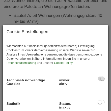
212 Wohneinheiten, die sich auf 4 Bauteile verteilen und
eine breite Palette an Wohnungsgrößen bieten:
Bauteil A: 58 Wohnungen (Wohnungsgrößen: 40
m² bis 97 m²)
Bauteil B: 45 Wohnungen (Wohnungsgrößen: 38
Cookie Einstellungen
m² bis 127 m²)
Bauteil C: 45 Wohnungen (Serviced Apartments)
Bauteil D: 64 Wohnungen (Wohnungsgrößen: 35
Wir möchten auf Basis Ihrer (jederzeit widerrufbaren) Einwilligung
Cookies zum Zweck der Verbesserung unserer Website sowie zur
m² bis 86 m²)
Analyse Ihres Userverhaltens verwenden, die dazu personenbezogene
Daten verarbeiten. Nähere Informationen finden Sie in unserer
Jede der modernen Wohnungen bietet hochwertige
Datenschutzerklärung
und unserer
Cookie Policy
.
Ausstattung und Freiflächen wie Balkone, Terrassen
oder Loggien, die für höchsten Wohnkomfort sorgen.
Technisch notwendige
immer
Highlights:
Cookies
aktiv
Direkter Zugang zur Alten Donau
über den
angrenzenden Grünzug – ideal für Erholung und
Sport.
Statistik
Status:
Eigengrund
: Jede Wohnung befindet sich auf
inaktiv